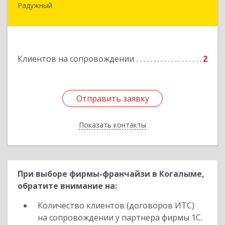
Радужный
628464, ХМАО-Югра, г. Радужный, 1 мкн.,
строение 43
Подробнее
Клиентов на сопровождении
2
Отправить заявку
Отправить заявку
Показать контакты
Назад
При выборе фирмы-франчайзи в Когалыме,
обратите внимание на:
Количество клиентов (договоров ИТС)
на сопровождении у партнера фирмы 1С.