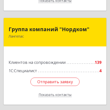
Показать контакты
Назад
Группа компаний "Нордком"
Группа компаний "Нордком"
Лангепас
628672, Тюменская обл, Лангепас г., Солнечная
ул., дом № 21/1, каб.313
Подробнее
Клиентов на сопровождении
139
1С:Специалист
4
Отправить заявку
Отправить заявку
Показать контакты
Назад