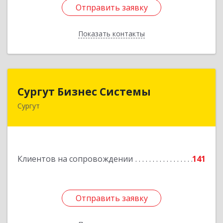
Отправить заявку
Отправить заявку
Показать контакты
Назад
Сургут Бизнес Системы
Сургут Бизнес Системы
Сургут
628406, Ханты-Мансийский Автономный округ
- Югра АО, Сургут г, 30 лет Победы ул, дом №
44, корпус А, оф.304
Подробнее
Клиентов на сопровождении
141
Отправить заявку
Отправить заявку