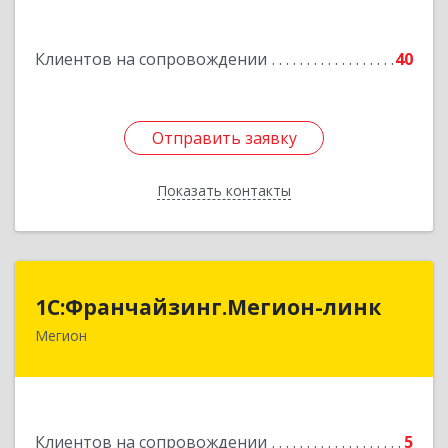
Подробнее
Клиентов на сопровождении
40
Отправить заявку
Отправить заявку
Показать контакты
Назад
1С:Франчайзинг.Мегион-линк
1С:Франчайзинг.Мегион-линк
Мегион
Подробнее
Клиентов на сопровождении
5