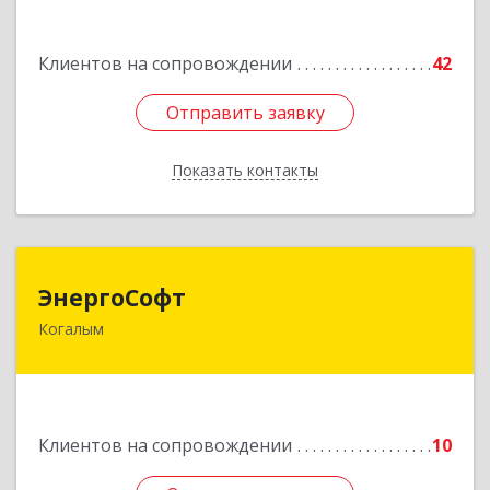
Подробнее
Клиентов на сопровождении
42
Отправить заявку
Отправить заявку
Показать контакты
Назад
ЭнергоСофт
ЭнергоСофт
Когалым
628485, Ханты-Мансийский Автономный округ
- Югра АО, Когалым г, Сопочинского проезд,
строение 2, оф.18
Подробнее
Клиентов на сопровождении
10