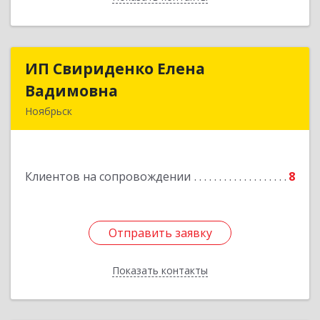
ИП Свириденко Елена
ИП Свириденко Елена
Вадимовна
Вадимовна
Ноябрьск
629805, ЯНАО, Тюменская обл., г Ноябрьск,
ул.Магистральная д.65 ,кв.23
Клиентов на сопровождении
8
Подробнее
Отправить заявку
Отправить заявку
Показать контакты
Назад