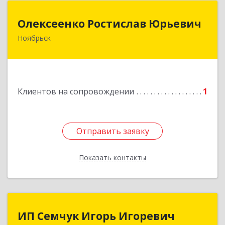
Олексеенко Ростислав Юрьевич
Олексеенко Ростислав Юрьевич
Ноябрьск
629804, Ямало-Ненецкий АО, Ноябрьск г,
УТАДС п, дом № 84, кв.2
Подробнее
Клиентов на сопровождении
1
Отправить заявку
Отправить заявку
Показать контакты
Назад
ИП Семчук Игорь Игоревич
ИП Семчук Игорь Игоревич