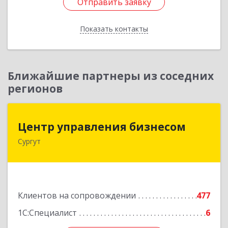
Отправить заявку
Отправить заявку
Показать контакты
Назад
Ближайшие партнеры из соседних
регионов
Центр управления бизнесом
Центр управления бизнесом
Сургут
628403, Ханты-Мансийский Автономный округ
- Югра АО, Сургут г, Мира пр-кт, дом № 56, кв.2
Подробнее
Клиентов на сопровождении
477
1С:Специалист
6