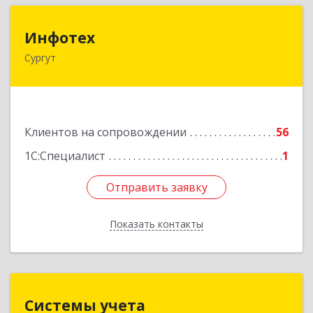
Инфотех
Инфотех
Сургут
628400, Ханты-Мансийский Автономный округ
- Югра АО, Сургут г, Быстринская ул, дом № 8
Подробнее
Клиентов на сопровождении
56
1С:Специалист
1
Отправить заявку
Отправить заявку
Показать контакты
Назад
Системы учета
Системы учета