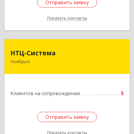
Отправить заявку
Отправить заявку
Показать контакты
Назад
НТЦ-Система
НТЦ-Система
Ноябрьск
629804, Ямало-Ненецкий АО, Ноябрьск г, 60 лет
СССР ул, дом № 39
Подробнее
Клиентов на сопровождении
5
Отправить заявку
Отправить заявку
Показать контакты
Назад