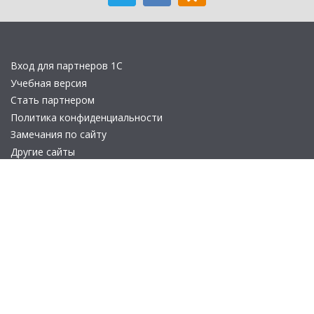
Вход для партнеров 1С
Учебная версия
Стать партнером
Политика конфиденциальности
Замечания по сайту
Другие сайты
Телефон:
+7 (495) 737-92-57
Email:
site_v8@1c.ru
Отдел продаж:
г. Москва
,
улица Селезнёвская, дом 21
© 2026 АО «Группа 1С» (правопреемник «1С»). Все права на сайт