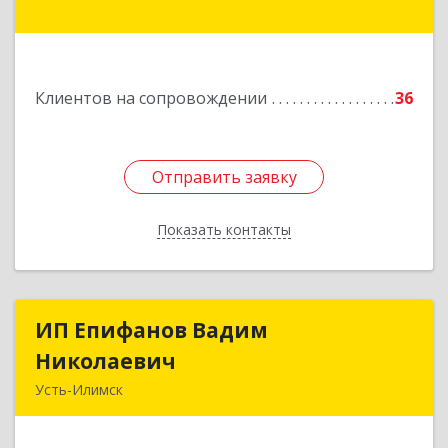
мкр, дом № 38
Подробнее
Клиентов на сопровождении
36
Отправить заявку
Отправить заявку
Показать контакты
Назад
ИП Епифанов Вадим
ИП Епифанов Вадим
Николаевич
Николаевич
Усть-Илимск
666682, Иркутская обл, Усть-Илимск г,
Белградская ул, дом № 11, кв.22