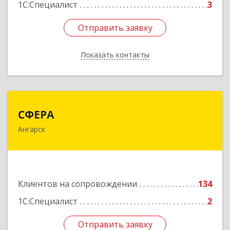
1С:Специалист
3
Отправить заявку
Отправить заявку
Показать контакты
Назад
СФЕРА
СФЕРА
Ангарск
665816, Иркутская обл, Ангарск г, 177-й кв-л,
дом № 6, оф.159
Подробнее
Клиентов на сопровождении
134
1С:Специалист
2
Отправить заявку
Отправить заявку