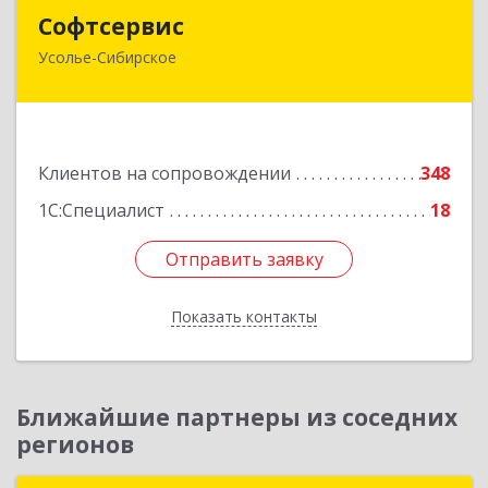
Софтсервис
Софтсервис
Усолье-Сибирское
665451, Иркутская обл, Усолье-Сибирское г,
Интернациональная ул, дом № 87
Подробнее
Клиентов на сопровождении
348
1С:Специалист
18
Отправить заявку
Отправить заявку
Показать контакты
Назад
Ближайшие партнеры из соседних
регионов