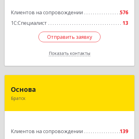
Подробнее
Клиентов на сопровождении
576
1С:Специалист
13
Отправить заявку
Отправить заявку
Показать контакты
Назад
Основа
Основа
Братск
665700, Иркутская обл, Братск г, Ленина
(Центральный ж/р) пр-кт, дом № 6, оф.1001
Подробнее
Клиентов на сопровождении
139