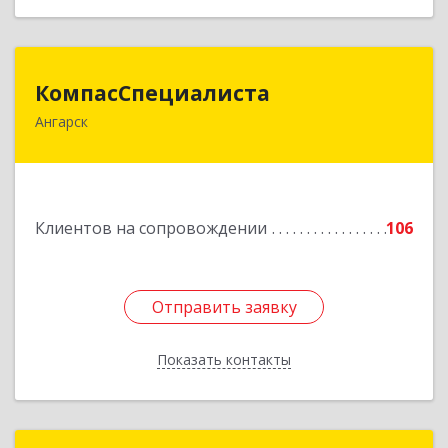
КомпасСпециалиста
КомпасСпециалиста
Ангарск
665826, Иркутская обл, Ангарск г, 12А мкр, дом
№ 7, 86
Подробнее
Клиентов на сопровождении
106
Отправить заявку
Отправить заявку
Показать контакты
Назад