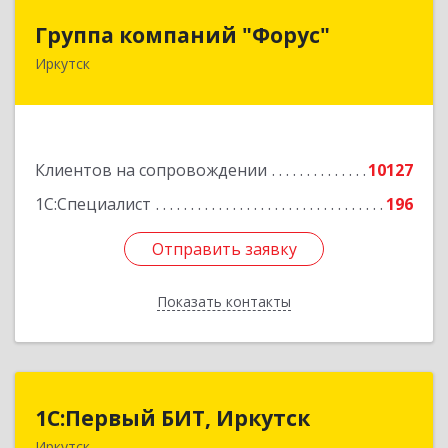
Группа компаний "Форус"
Группа компаний "Форус"
Иркутск
664007, Иркутская обл, Иркутск г, Ямская ул,
дом № 1, корпус 1, оф.1
Подробнее
Клиентов на сопровождении
10127
1С:Специалист
196
Отправить заявку
Отправить заявку
Показать контакты
Назад
1С:Первый БИТ, Иркутск
1С:Первый БИТ, Иркутск
Иркутск