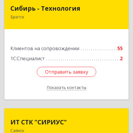
Сибирь - Технология
Сибирь - Технология
Братск
665710, Иркутская обл, Братск г, Снежная
(Центральный ж/р) ул, дом № 13
Подробнее
Клиентов на сопровождении
55
1С:Специалист
2
Отправить заявку
Отправить заявку
Показать контакты
Назад
ИТ СТК "СИРИУС"
ИТ СТК "СИРИУС"
Саянск
666303, Иркутская обл, Саянск г, Юбилейный