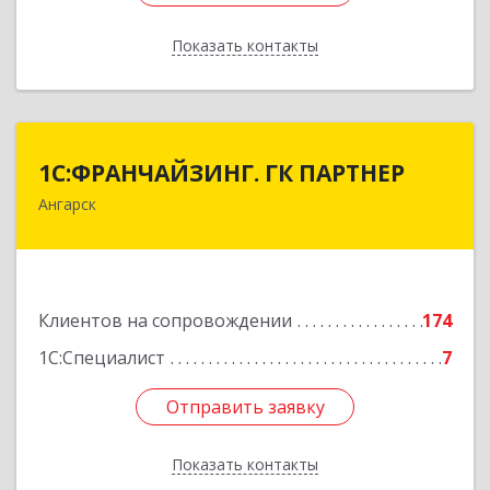
Показать контакты
Назад
1С:ФРАНЧАЙЗИНГ. ГК ПАРТНЕР
1С:ФРАНЧАЙЗИНГ. ГК ПАРТНЕР
Ангарск
665813, Иркутская обл, Ангарск г, 81 кв-л,
строение 3, оф.104
Подробнее
Клиентов на сопровождении
174
1С:Специалист
7
Отправить заявку
Отправить заявку
Показать контакты
Назад