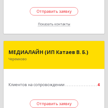
Отправить заявку
Отправить заявку
Показать контакты
Назад
МЕДИАЛАЙН (ИП Катаев В. Б.)
МЕДИАЛАЙН (ИП Катаев В. Б.)
Черемхово
665413, Иркутская обл, Черемхово г, Ленина ул,
дом № 5, оф.328
Подробнее
Клиентов на сопровождении
4
Отправить заявку
Отправить заявку