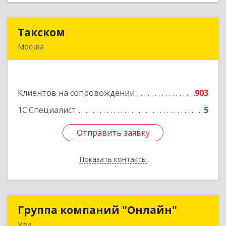
Такском
Такском
Москва
119034, Москва г, Барыковский пер, дом №
4,стр.2
Клиентов на сопровождении
903
Подробнее
1С:Специалист
5
Отправить заявку
Отправить заявку
Показать контакты
Назад
Группа компаний "Онлайн"
Группа компаний "Онлайн"
Уфа