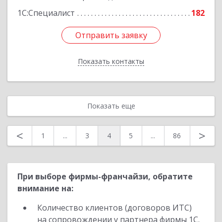
1С:Специалист
182
Отправить заявку
Отправить заявку
Показать контакты
Назад
Показать еще
<
>
1
...
3
4
5
...
86
При выборе фирмы-франчайзи, обратите
внимание на:
Количество клиентов (договоров ИТС)
на сопровождении у партнера фирмы 1С.