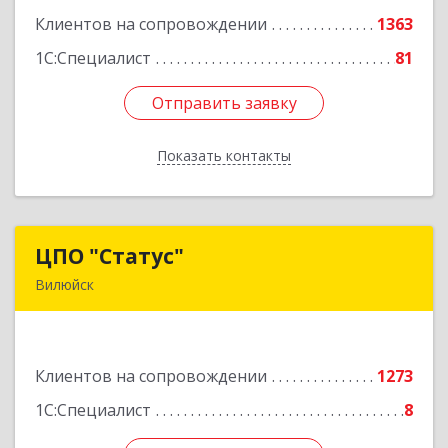
Клиентов на сопровождении
1363
Подробнее
1С:Специалист
81
Отправить заявку
Отправить заявку
Показать контакты
Назад
ЦПО "Статус"
ЦПО "Статус"
Вилюйск
677000, Саха /Якутия/ Респ, Якутск г, Ленина пр-
кт, дом № 1, оф.427
Клиентов на сопровождении
1273
Подробнее
1С:Специалист
8