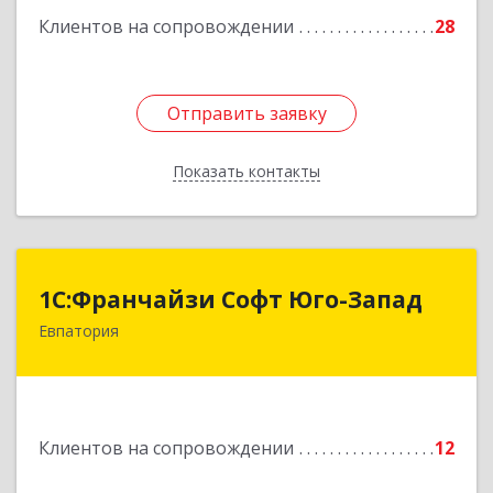
Клиентов на сопровождении
28
Отправить заявку
Отправить заявку
Показать контакты
Назад
1С:Франчайзи Софт Юго-Запад
1С:Франчайзи Софт Юго-Запад
Евпатория
297407, Крым Респ, Евпатория г, Победы пр-кт,
дом № 13, кв.45
Подробнее
Клиентов на сопровождении
12