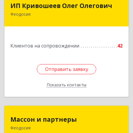
ИП Кривошеев Олег Олегович
ИП Кривошеев Олег Олегович
Феодосия
Подробнее
Клиентов на сопровождении
42
Отправить заявку
Отправить заявку
Показать контакты
Назад
Массон и партнеры
Массон и партнеры
Феодосия
298112, Крым Респ, Феодосия г, Крымская ул,