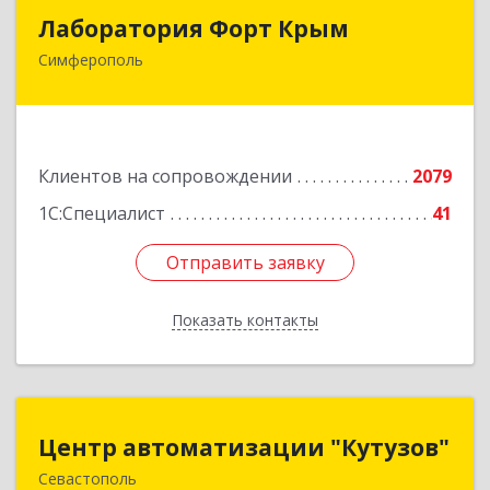
Лаборатория Форт Крым
Лаборатория Форт Крым
Симферополь
295034, Крым Респ, Симферополь г, Киевская
ул, дом № 79, оф.902
Подробнее
Клиентов на сопровождении
2079
1С:Специалист
41
Отправить заявку
Отправить заявку
Показать контакты
Назад
Центр автоматизации "Кутузов"
Центр автоматизации "Кутузов"
Севастополь
299011, Севастополь г, Генерала Петрова ул,