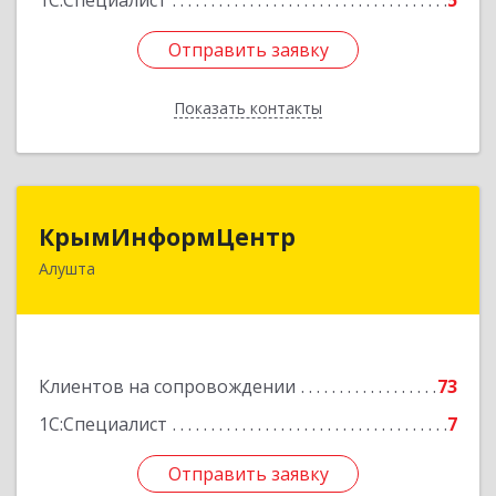
1С:Специалист
5
Отправить заявку
Отправить заявку
Показать контакты
Назад
КрымИнформЦентр
КрымИнформЦентр
Алушта
298500, Крым Респ, Алушта г, Горького ул, дом
№ 34А, оф.7
Подробнее
Клиентов на сопровождении
73
1С:Специалист
7
Отправить заявку
Отправить заявку