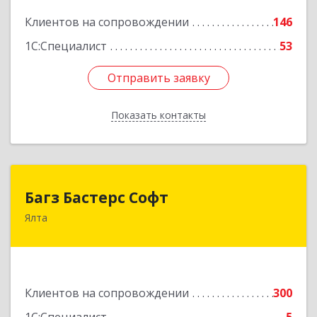
Подробнее
Клиентов на сопровождении
146
1С:Специалист
53
Отправить заявку
Отправить заявку
Показать контакты
Назад
Багз Бастерс Софт
Багз Бастерс Софт
Ялта
298603, Крым Респ, Ялта г, Свердлова ул, дом №
34
Подробнее
Клиентов на сопровождении
300