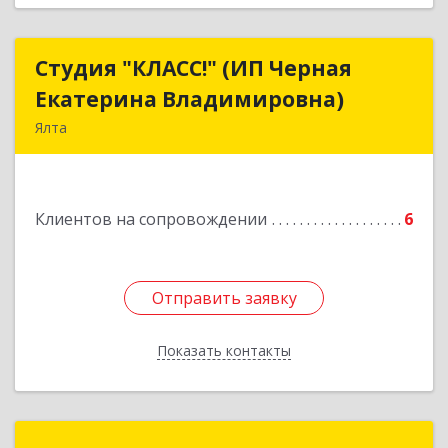
Студия "КЛАСС!" (ИП Черная
Студия "КЛАСС!" (ИП Черная
Екатерина Владимировна)
Екатерина Владимировна)
Ялта
98600, г. Ялта, ул. Свердлова, 24
Подробнее
Клиентов на сопровождении
6
Отправить заявку
Отправить заявку
Показать контакты
Назад