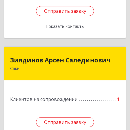
Отправить заявку
Отправить заявку
Показать контакты
Назад
Зиядинов Арсен Салединович
Зиядинов Арсен Салединович
Саки
г.Саки, Интернациональная, 5/2, кв.1
Подробнее
Клиентов на сопровождении
1
Отправить заявку
Отправить заявку