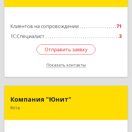
дом № 31
Подробнее
Клиентов на сопровождении
71
1С:Специалист
3
Отправить заявку
Отправить заявку
Показать контакты
Назад
Компания "Юнит"
Компания "Юнит"
Ялта
298600, Крым Респ, Ялта г, Васильева ул, дом №
16, оф.400
Подробнее