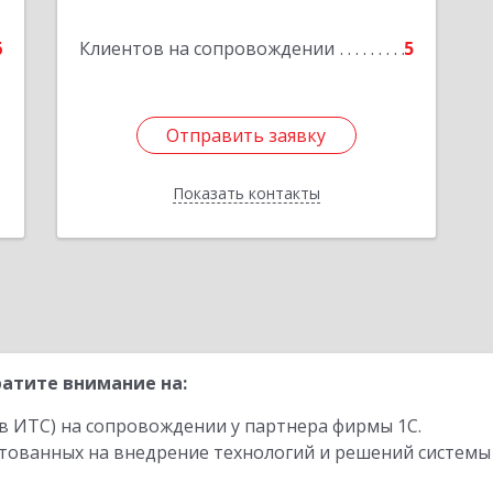
Подробнее
6
Клиентов на сопровождении
5
е
1
Отправить заявку
Отправить заявку
Показать контакты
Назад
атите внимание на:
в ИТС) на сопровождении у партнера фирмы 1С.
стованных на внедрение технологий и решений системы