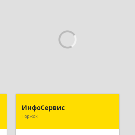
-
ИнфоСервис
ИнфоСервис
с
Торжок
172002, Тверская обл, Торжок г,
Радищева ул, дом № 2
а
5