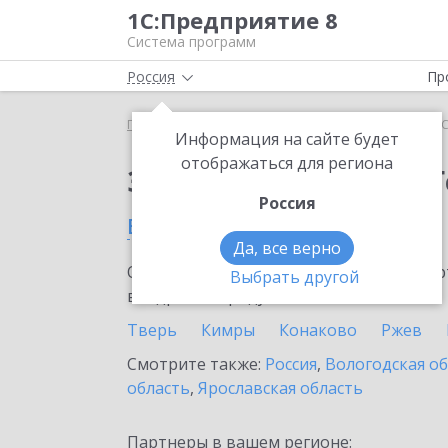
1С:Предприятие 8
Система программ
Россия
Пр
Главная
Тарифы ИТС
ИТС ПРОФ ГенДир
ИТС
Информация на сайте будет
отображаться для региона
Заказать ИТС ПРОФ 
Россия
в Тверской области
Да, все верно
Ознакомьтесь с информационными карт
Выбрать другой
внедрение продукта.
Тверь
Кимры
Конаково
Ржев
Смотрите также:
Россия
,
Вологодская о
область
,
Ярославская область
Партнеры в вашем регионе: