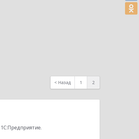
<
Назад
1
2
 1С:Предприятие.