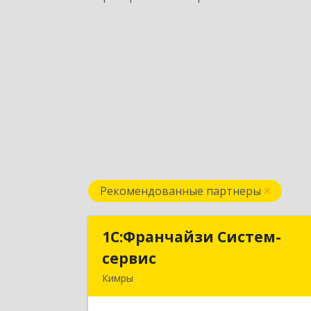
Рекомендованные партнеры
1С:Франчайзи Систем-
1С:Франчайзи Систем
сервис
серви
Кимры
171506, Тверская обл, Кимры г, Карл
Либкнехта ул, дом № 2