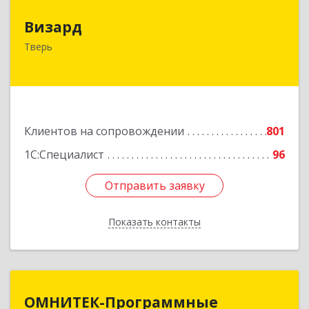
Визард
Визард
170006, Тверская обл, Тверь г, Учительская ул,
Тверь
дом № 59, оф.110
Подробнее
Клиентов на сопровождении
801
1С:Специалист
96
Отправить заявку
Отправить заявку
Показать контакты
Назад
ОМНИТЕК-Программные
ОМНИТЕК-Программные