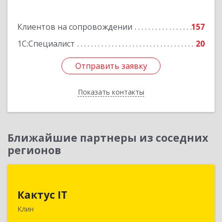
Клиентов на сопровождении
157
1С:Специалист
20
Отправить заявку
Отправить заявку
Показать контакты
Назад
Ближайшие партнеры из соседних
регионов
Кактус IT
Кактус IT
141607, Московская обл, г.о.Клин, Клин г,
Клин
Дзержинского ул, дом № 22, пом.1А