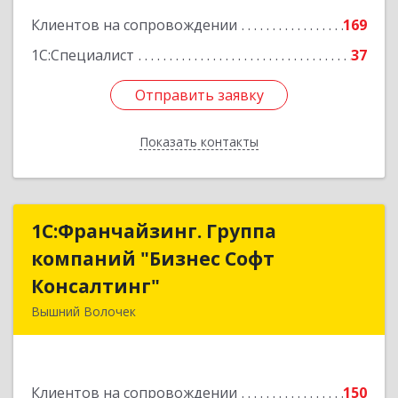
Клиентов на сопровождении
169
1С:Специалист
37
Отправить заявку
Отправить заявку
Показать контакты
Назад
1С:Франчайзинг. Группа
1С:Франчайзинг. Группа
компаний "Бизнес Софт
компаний "Бизнес Софт
Консалтинг"
Консалтинг"
Вышний Волочек
171157, Тверская обл, Вышний Волочек г,
Карла Либкнехта ул, дом № 24, кв.3
Клиентов на сопровождении
150
Подробнее