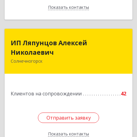
Показать контакты
Назад
ИП Ляпунцов Алексей
ИП Ляпунцов Алексей
Николаевич
Николаевич
Солнечногорск
Подробнее
Клиентов на сопровождении
42
Отправить заявку
Отправить заявку
Показать контакты
Назад