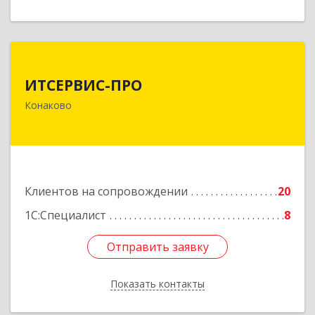
ИТСЕРВИС-ПРО
ИТСЕРВИС-ПРО
171252, Тверская обл, Конаковский р-н,
Конаково
Конаково г, Учебная ул, дом № 17, оф.35
Подробнее
Клиентов на сопровождении
20
1С:Специалист
8
Отправить заявку
Отправить заявку
Показать контакты
Назад