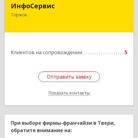
ИнфоСервис
172002, Тверская обл, Торжок г, Радищева ул,
Торжок
дом № 2
Подробнее
Клиентов на сопровождении
5
Отправить заявку
Отправить заявку
Показать контакты
Назад
При выборе фирмы-франчайзи в Твери,
обратите внимание на: