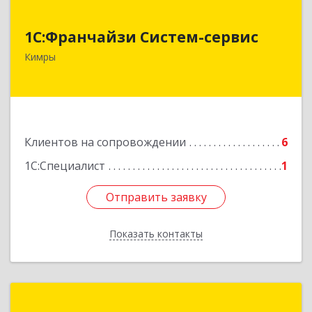
1С:Франчайзи Систем-сервис
1С:Франчайзи Систем-сервис
171506, Тверская обл, Кимры г, Карла
Кимры
Либкнехта ул, дом № 25
Подробнее
Клиентов на сопровождении
6
1С:Специалист
1
Отправить заявку
Отправить заявку
Показать контакты
Назад
ИнфоСервис