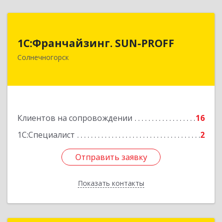
1С:Франчайзинг. SUN-PROFF
1С:Франчайзинг. SUN-PROFF
141503, Московская обл, Солнечногорский р-н,
Солнечногорск
Солнечногорск г, Тамойкина ул, дом № 2, оф.26
Подробнее
Клиентов на сопровождении
16
1С:Специалист
2
Отправить заявку
Отправить заявку
Показать контакты
Назад