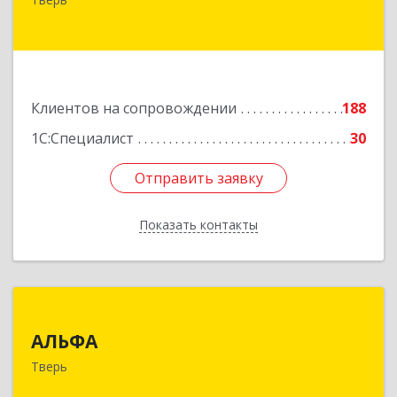
№ 6а, оф.300
Подробнее
Клиентов на сопровождении
188
1С:Специалист
30
Отправить заявку
Отправить заявку
Показать контакты
Назад
АЛЬФА
АЛЬФА
170002, Тверская обл, Тверь г, Чайковского пр-
Тверь
кт, дом № 19а, оф.400