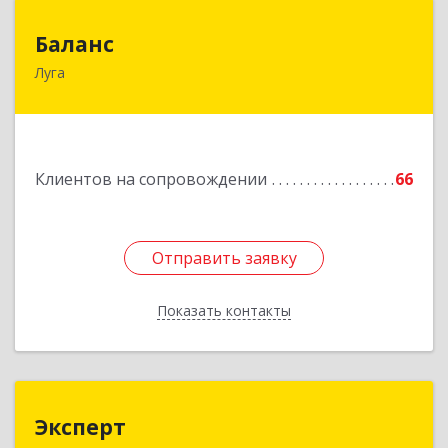
Баланс
Баланс
Луга
188230, Ленинградская обл, Луга г, Урицкого
пр-кт, дом № 77а
Подробнее
Клиентов на сопровождении
66
Отправить заявку
Отправить заявку
Показать контакты
Назад
Эксперт
Эксперт