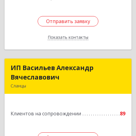
Отправить заявку
Отправить заявку
Показать контакты
Назад
ИП Васильев Александр
ИП Васильев Александр
Вячеславович
Вячеславович
Сланцы
Ленинградская обл, Сланцы г, Спортивная ул,
дом № 2
Клиентов на сопровождении
89
Подробнее