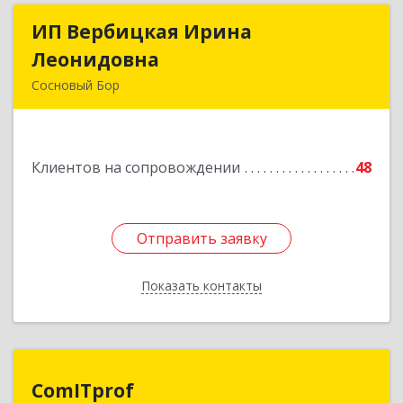
ИП Вербицкая Ирина
ИП Вербицкая Ирина
Леонидовна
Леонидовна
Сосновый Бор
189540, Сосновый Бор г, Героев пр-кт, дом №
55
Клиентов на сопровождении
48
Подробнее
Отправить заявку
Отправить заявку
Показать контакты
Назад
ComITprof
ComITprof