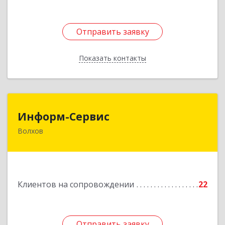
Отправить заявку
Отправить заявку
Показать контакты
Назад
Информ-Сервис
Информ-Сервис
Волхов
187400, Ленинградская обл, Волхов г,
Волховский пр-кт, дом № 7
Подробнее
Клиентов на сопровождении
22
Отправить заявку
Отправить заявку