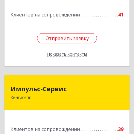
Подробнее
Клиентов на сопровождении
41
Отправить заявку
Отправить заявку
Показать контакты
Назад
Импульс-Сервис
Импульс-Сервис
Кингисепп
188480, Ленинградская обл, Кингисеппский р-н,
Кингисепп г, Воровского ул, дом № 40/15
Подробнее
Клиентов на сопровождении
39