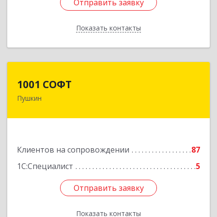
Отправить заявку
Отправить заявку
Показать контакты
Назад
1001 СОФТ
1001 СОФТ
Пушкин
196608, Санкт-Петербург г, Пушкин г,
Автомобильная ул, дом № 6, литера А, оф.207
Подробнее
Клиентов на сопровождении
87
1С:Специалист
5
Отправить заявку
Отправить заявку
Показать контакты
Назад