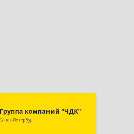
Группа компаний "ЧДК"
Группа компаний "ЧДК"
191119, Санкт-Петербург г, вн.тер.г.
Санкт-Петербург
муниципальный округ Владимирский
округ, Лиговский пр-кт, дом № 123,