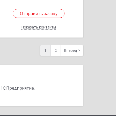
Отправить заявку
Отправить заявку
Показать контакты
Назад
1
2
Вперед
>
 1С:Предприятие.