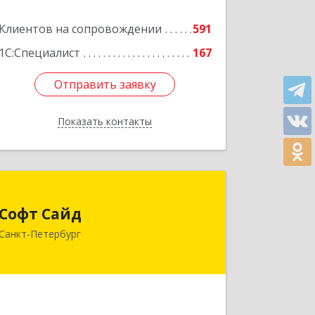
литера Н, пом.25-Н, ком.№42
Клиентов на сопровождении
591
Подробнее
1С:Специалист
167
Отправить заявку
Отправить заявку
Показать контакты
Назад
Софт Сайд
Софт Сайд
190020, Санкт-Петербург г, Рижский
Санкт-Петербург
пр, дом № 58, оф.301
Подробнее