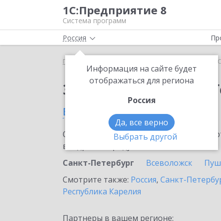
1С:Предприятие 8
Система программ
Россия
Пр
Главная
Тарифы ИТС
ИТС ПРОФ ГенДир
ИТС
Информация на сайте будет
отображаться для региона
Заказать ИТС ПРОФ 
Россия
в Санкт-Петербурге
Да, все верно
Ознакомьтесь с информационными карт
Выбрать другой
внедрение продукта.
Санкт-Петербург
Всеволожск
Пуш
Смотрите также:
Россия
,
Санкт-Петербур
Республика Карелия
Партнеры в вашем регионе: