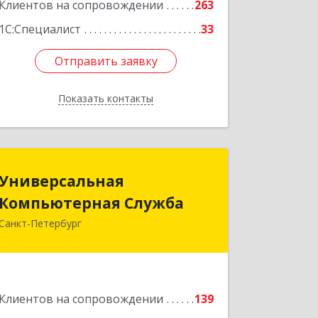
Клиентов на сопровождении
263
1С:Специалист
33
Отправить заявку
Отправить заявку
Показать контакты
Назад
Универсальная
Универсальная
Компьютерная Служба
Компьютерная Служба
Санкт-Петербург
192007, Санкт-Петербург г,
Тамбовская ул, дом № 12, корпус В,
кв.31
Подробнее
Клиентов на сопровождении
139