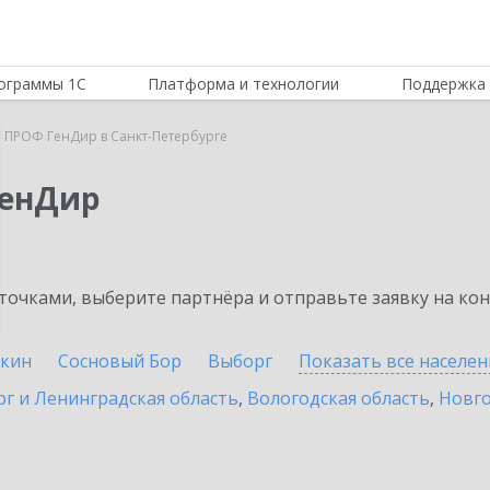
ограммы 1С
Платформа и технологии
Поддержка 
 ПРОФ ГенДир в Санкт-Петербурге
ГенДир
очками, выберите партнёра и отправьте заявку на ко
кин
Сосновый Бор
Выборг
Показать все населе
г и Ленинградская область
,
Вологодская область
,
Новго