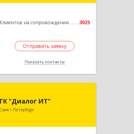
литера А, пом.5-Н
Подробнее
Клиентов на сопровождении
3025
Отправить заявку
Отправить заявку
Показать контакты
Назад
ГК "Диалог ИТ"
ГК "Диалог ИТ"
194100, Санкт-Петербург г, вн.тер.г.
Санкт-Петербург
муниципальный округ
Сампсониевское, Большой
Сампсониевский пр-кт, дом № 68,