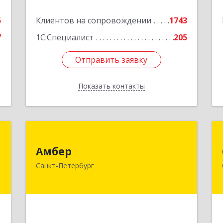
часть,6-15, 16часть, 17часть, 44
5
Клиентов на сопровождении
1743
Подробнее
7
1С:Специалист
205
Отправить заявку
Отправить заявку
Показать контакты
Назад
а
Амбер
"
Амбер
191119, Санкт-Петербург г, Правды
Санкт-Петербург
ул, дом № 16
,
,
Подробнее
5