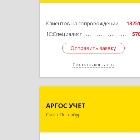
г.Санкт-Петербург, Невский проспект
1
Клиентов на сопровождении
1325
Подробне
1С:Специалист
57
Отправить заявку
Отправить заявку
Показать контакты
Назад
АРГОС УЧЕ
АРГОС УЧЕТ
196191, Санкт-Петербург г
Санкт-Петербург
Конституции пл, дом № 7, оф.41
Подробне