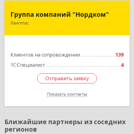
Группа компаний "Нордком"
Группа компаний "Нордком"
Лангепас
628672, Тюменская обл, Лангепас г., Солнечная
ул., дом № 21/1, каб.313
Подробнее
Клиентов на сопровождении
139
1С:Специалист
4
Отправить заявку
Отправить заявку
Показать контакты
Назад
Ближайшие партнеры из соседних
регионов