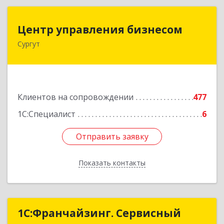
Центр управления бизнесом
Центр управления бизнесом
Сургут
628403, Ханты-Мансийский Автономный округ
- Югра АО, Сургут г, Мира пр-кт, дом № 56, кв.2
Подробнее
Клиентов на сопровождении
477
1С:Специалист
6
Отправить заявку
Отправить заявку
Показать контакты
Назад
1С:Франчайзинг. Сервисный
1С:Франчайзинг. Сервисный