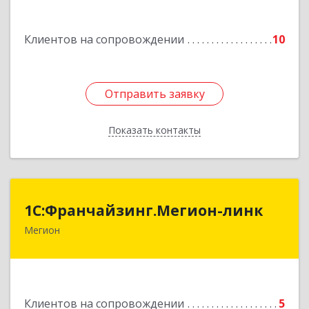
строение 2, оф.18
Подробнее
Клиентов на сопровождении
10
Отправить заявку
Отправить заявку
Показать контакты
Назад
1С:Франчайзинг.Мегион-линк
1С:Франчайзинг.Мегион-линк
Мегион
Подробнее
Клиентов на сопровождении
5