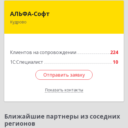
АЛЬФА-Софт
АЛЬФА-Софт
Кудрово
188692, Ленинградская обл, Всеволожский м.р-
н, г.п.Заневское, Кудрово г, Пражская ул, дом №
3, кв.305
Подробнее
Клиентов на сопровождении
224
1С:Специалист
10
Отправить заявку
Отправить заявку
Показать контакты
Назад
Ближайшие партнеры из соседних
регионов