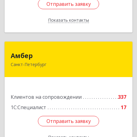
Отправить заявку
Отправить заявку
Показать контакты
Назад
Амбер
Амбер
Санкт-Петербург
191119, Санкт-Петербург г, Правды ул, дом №
16
Подробнее
Клиентов на сопровождении
337
1С:Специалист
17
Отправить заявку
Отправить заявку