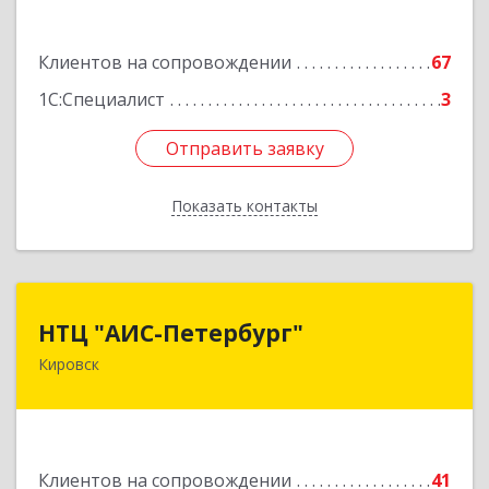
Подробнее
Клиентов на сопровождении
67
1С:Специалист
3
Отправить заявку
Отправить заявку
Показать контакты
Назад
НТЦ "АИС-Петербург"
НТЦ "АИС-Петербург"
Кировск
187342, Ленинградская обл, Кировск г, р-н
Кировский, Новая ул, дом № 5, а/я 11
Подробнее
Клиентов на сопровождении
41