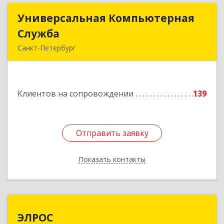
Универсальная Компьютерная
Универсальная Компьютерная
Служба
Служба
Санкт-Петербург
192007, Санкт-Петербург г, Тамбовская ул, дом
№ 12, корпус В, кв.31
Клиентов на сопровождении
139
Подробнее
Отправить заявку
Отправить заявку
Показать контакты
Назад
ЭЛРОС
ЭЛРОС