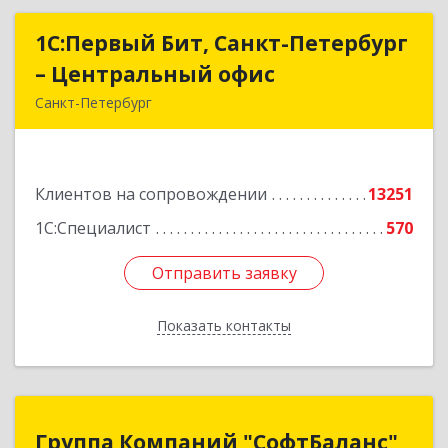
1С:Первый Бит, Санкт-Петербург
1С:Первый Бит, Санкт-Петербург
– Центральный офис
– Центральный офис
Санкт-Петербург
г.Санкт-Петербург, Невский проспект, 10
Подробнее
Клиентов на сопровождении
13251
1С:Специалист
570
Отправить заявку
Отправить заявку
Показать контакты
Назад
Группа Компаний "СофтБаланс"
Группа Компаний "СофтБаланс"