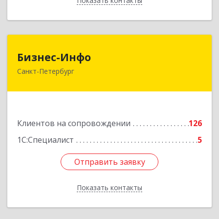
Показать контакты
Назад
Бизнес-Инфо
Бизнес-Инфо
Санкт-Петербург
191119, Санкт-Петербург г, Константина
Заслонова ул, дом № 7, литера А, пом.17-Н,
часть 3,4,5
Подробнее
Клиентов на сопровождении
126
1С:Специалист
5
Отправить заявку
Отправить заявку
Показать контакты
Назад