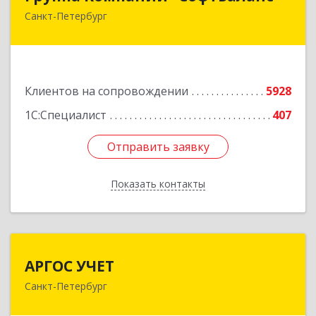
Санкт-Петербург
195112, Санкт-Петербург г, Заневский пр-кт,
дом № 30, корпус 2, литера А
Подробнее
Клиентов на сопровождении
5928
1С:Специалист
407
Отправить заявку
Отправить заявку
Показать контакты
Назад
АРГОС УЧЕТ
АРГОС УЧЕТ
Санкт-Петербург
196191, Санкт-Петербург г, Конституции пл,
дом № 7, оф.416