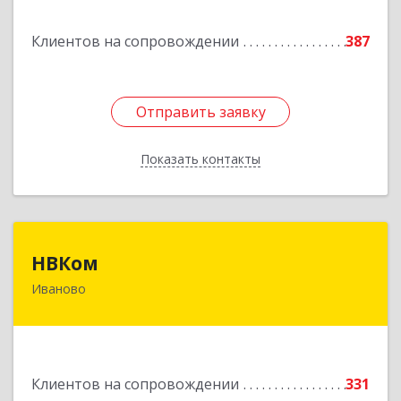
Подробнее
Клиентов на сопровождении
387
Отправить заявку
Отправить заявку
Показать контакты
Назад
НВКом
НВКом
Иваново
153000, Ивановская обл, Иваново г, Аптечный
пер, дом № 11, оф.8
Подробнее
Клиентов на сопровождении
331