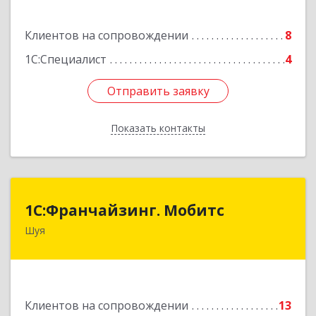
Здание № 2, этаж 1 ПОМЕЩ. 31
Клиентов на сопровождении
8
Подробнее
1С:Специалист
4
Отправить заявку
Отправить заявку
Показать контакты
Назад
1С:Франчайзинг. Мобитс
1С:Франчайзинг. Мобитс
Шуя
Подробнее
Клиентов на сопровождении
13