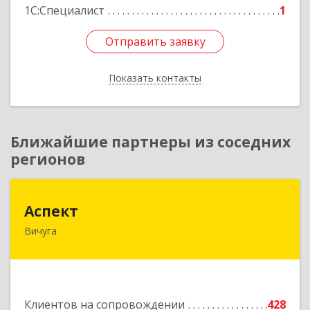
1С:Специалист
1
Отправить заявку
Отправить заявку
Показать контакты
Назад
Ближайшие партнеры из соседних
регионов
Аспект
Аспект
Вичуга
155331, Ивановская обл, Вичугский р-н, Вичуга
г, 50 лет Октября ул, дом № 6, этаж 2, пом.9
Подробнее
Клиентов на сопровождении
428