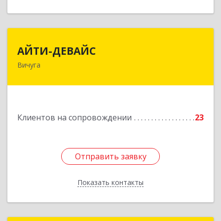
АЙТИ-ДЕВАЙС
АЙТИ-ДЕВАЙС
Вичуга
155334, Ивановская обл, г.о. Вичуга, Вичуга г,
Бисирихинская ул, Здание № 81
Подробнее
Клиентов на сопровождении
23
Отправить заявку
Отправить заявку
Показать контакты
Назад