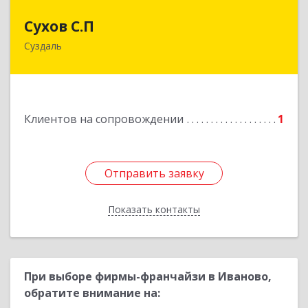
Сухов С.П
Сухов С.П
Суздаль
Подробнее
Клиентов на сопровождении
1
Отправить заявку
Отправить заявку
Показать контакты
Назад
При выборе фирмы-франчайзи в Иваново,
обратите внимание на: