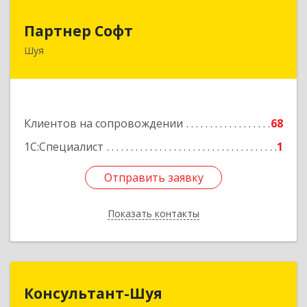
Партнер Софт
Партнер Софт
Шуя
155900, Ивановская обл, Шуйский р-н, Шуя г,
Васильевская ул, дом № 6, оф.2
Подробнее
Клиентов на сопровождении
68
1С:Специалист
1
Отправить заявку
Отправить заявку
Показать контакты
Назад
Консультант-Шуя
Консультант-Шуя