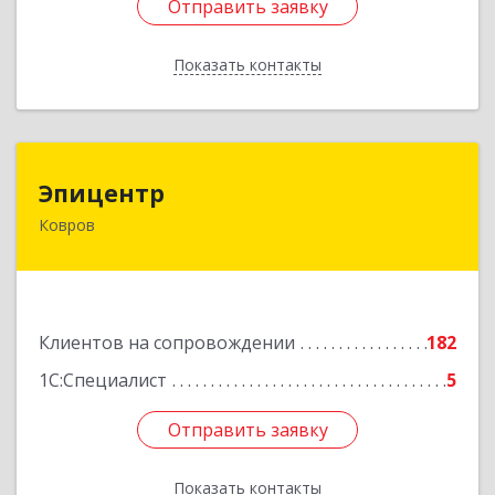
Отправить заявку
Отправить заявку
Показать контакты
Назад
Эпицентр
Эпицентр
Ковров
601900, Владимирская обл, Ковров г, Барсукова
ул, дом № 17
Подробнее
Клиентов на сопровождении
182
1С:Специалист
5
Отправить заявку
Отправить заявку
Показать контакты
Назад