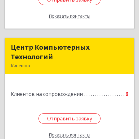
Показать контакты
Назад
Центр Компьютерных
Центр Компьютерных
Технологий
Технологий
Кинешма
155800, Ивановская обл, Кинешма г, Вичугская
ул, дом № 106
Клиентов на сопровождении
6
Подробнее
Отправить заявку
Отправить заявку
Показать контакты
Назад