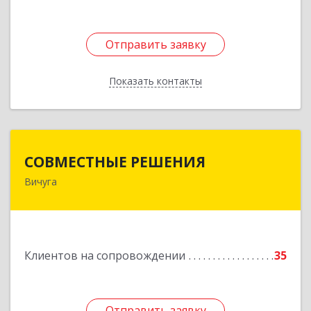
Отправить заявку
Отправить заявку
Показать контакты
Назад
СОВМЕСТНЫЕ РЕШЕНИЯ
СОВМЕСТНЫЕ РЕШЕНИЯ
Вичуга
155331, Ивановская обл, Вичугский р-н, Вичуга
г, Большая Пролетарская ул, дом № 16
Подробнее
Клиентов на сопровождении
35
Отправить заявку
Отправить заявку