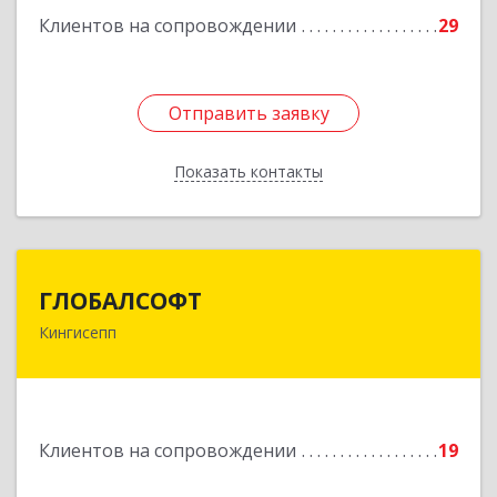
Клиентов на сопровождении
29
Отправить заявку
Отправить заявку
Показать контакты
Назад
ГЛОБАЛСОФТ
ГЛОБАЛСОФТ
Кингисепп
188485, Ленинградская обл, Кингисеппский р-н,
Кингисепп г, Красногвардейская ул, дом № 6/13
Подробнее
Клиентов на сопровождении
19