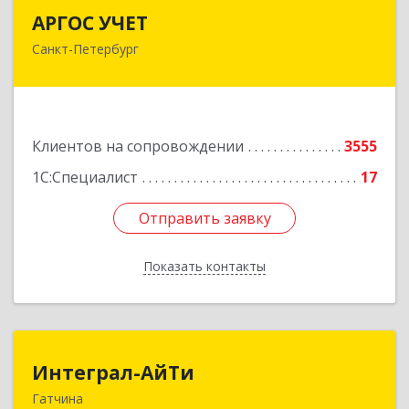
АРГОС УЧЕТ
АРГОС УЧЕТ
Санкт-Петербург
196191, Санкт-Петербург г, Конституции пл,
дом № 7, оф.416
Подробнее
Клиентов на сопровождении
3555
1С:Специалист
17
Отправить заявку
Отправить заявку
Показать контакты
Назад
Интеграл-АйТи
Интеграл-АйТи
Гатчина
188300, Ленинградская обл, Гатчинский р-н,