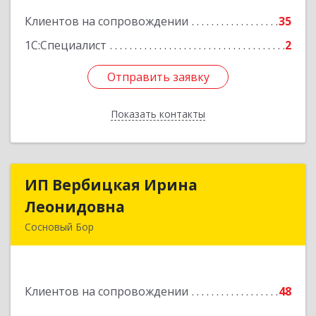
Подробнее
Клиентов на сопровождении
35
1С:Специалист
2
Отправить заявку
Отправить заявку
Показать контакты
Назад
ИП Вербицкая Ирина
ИП Вербицкая Ирина
Леонидовна
Леонидовна
Сосновый Бор
189540, Сосновый Бор г, Героев пр-кт, дом №
55
Клиентов на сопровождении
48
Подробнее