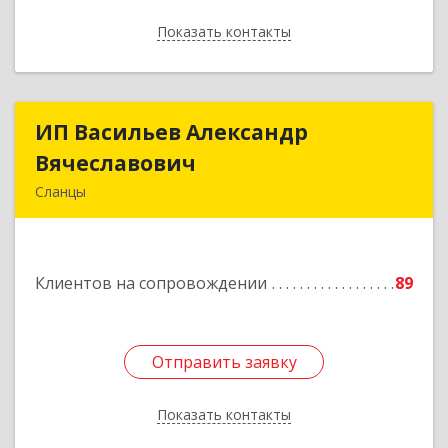
Показать контакты
Назад
ИП Васильев Александр
ИП Васильев Александр
Вячеславович
Вячеславович
Сланцы
Ленинградская обл, Сланцы г, Спортивная ул,
дом № 2
Клиентов на сопровождении
89
Подробнее
Отправить заявку
Отправить заявку
Показать контакты
Назад