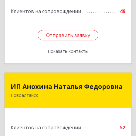
Клиентов на сопровождении
49
Подробнее
Отправить заявку
Отправить заявку
Показать контакты
Назад
ИП Анохина Наталья Федоровна
ИП Анохина Наталья Федоровна
Новоалтайск
658041, Алтайский край, Новоалтайск г,
Белоярская ул, дом № 132
Подробнее
Клиентов на сопровождении
52