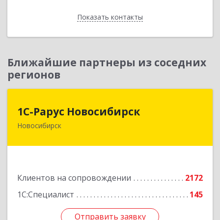
Показать контакты
Назад
Ближайшие партнеры из соседних
регионов
1С-Рарус Новосибирск
1С-Рарус Новосибирск
Новосибирск
630015, Новосибирская обл, Новосибирск г,
Планетная ул, дом № 30,производственный
корпус 2Б, пом.5а
Подробнее
Клиентов на сопровождении
2172
1С:Специалист
145
Отправить заявку
Отправить заявку