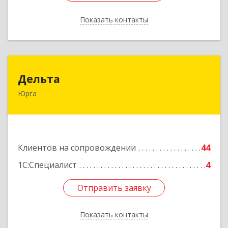
Показать контакты
Назад
Дельта
Дельта
Юрга
652050, Кемеровская область - Кузбасс обл,
Юрга г, Ленинградская ул, дом № 52, оф.32
Подробнее
Клиентов на сопровождении
44
1С:Специалист
4
Отправить заявку
Отправить заявку
Показать контакты
Назад