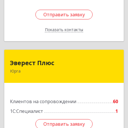
Отправить заявку
Отправить заявку
Показать контакты
Назад
Эверест Плюс
Эверест Плюс
Юрга
652055, Кемеровская обл, Юрга г, Московская
ул, дом № 9, оф.1
Подробнее
Клиентов на сопровождении
60
1С:Специалист
1
Отправить заявку
Отправить заявку