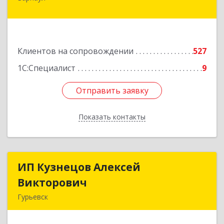
дом № 65
Подробнее
Клиентов на сопровождении
527
1С:Специалист
9
Отправить заявку
Отправить заявку
Показать контакты
Назад
ИП Кузнецов Алексей
ИП Кузнецов Алексей
Викторович
Викторович
Гурьевск
652780, Кемеровская обл, Гурьевский р-н,
Гурьевск г, Суворова ул, дом № 32