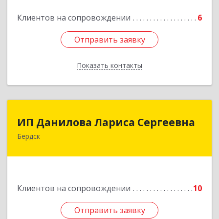
Подробнее
Клиентов на сопровождении
6
Отправить заявку
Отправить заявку
Показать контакты
Назад
ИП Данилова Лариса Сергеевна
ИП Данилова Лариса Сергеевна
Бердск
633004, Новосибирская обл, Бердск г, Озерная
ул, дом № 42, кв.40
Подробнее
Клиентов на сопровождении
10
Отправить заявку
Отправить заявку