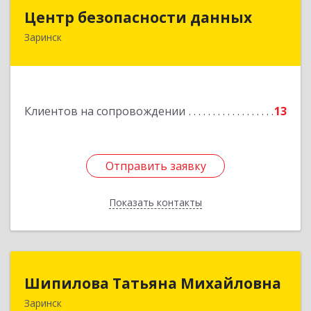
Центр безопасности данных
Центр безопасности данных
Заринск
659100, Алтайский край, Заринск г, Таратынова
ул, дом № 11, кв.9
Подробнее
Клиентов на сопровождении
13
Отправить заявку
Отправить заявку
Показать контакты
Назад
Шипилова Татьяна Михайловна
Шипилова Татьяна Михайловна
Заринск