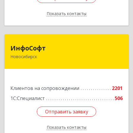
Показать контакты
Назад
ИнфоСофт
ИнфоСофт
Новосибирск
630091, Новосибирская обл, Новосибирск г,
Крылова ул, дом № 31
Подробнее
Клиентов на сопровождении
2201
1С:Специалист
506
Отправить заявку
Отправить заявку
Показать контакты
Назад