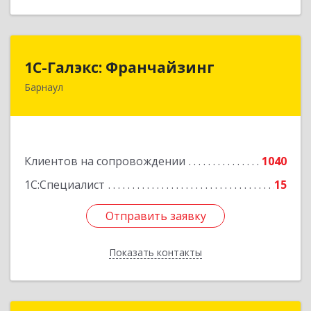
1С-Галэкс: Франчайзинг
1С-Галэкс: Франчайзинг
Барнаул
656015, Алтайский край, Барнаул г, Деповская
ул, дом № 7, каб.А-105
Подробнее
Клиентов на сопровождении
1040
1С:Специалист
15
Отправить заявку
Отправить заявку
Показать контакты
Назад