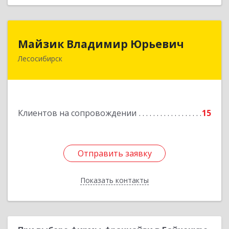
Майзик Владимир Юрьевич
Майзик Владимир Юрьевич
Лесосибирск
Подробнее
Клиентов на сопровождении
15
Отправить заявку
Отправить заявку
Показать контакты
Назад