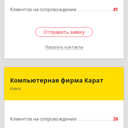
Подробнее
Клиентов на сопровождении
41
Отправить заявку
Отправить заявку
Показать контакты
Назад
Компьютерная фирма Карат
Компьютерная фирма Карат
Канск
663600, Красноярский край, Канск г,
Пролетарская ул, дом № 34
Подробнее
Клиентов на сопровождении
26