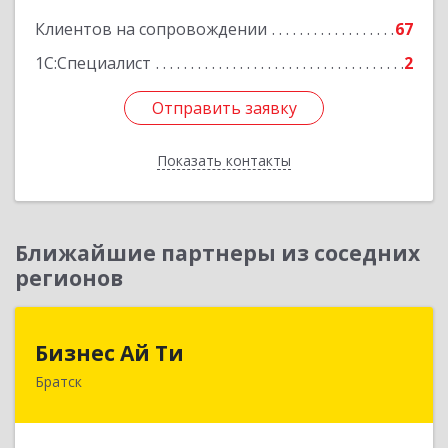
Клиентов на сопровождении
67
1С:Специалист
2
Отправить заявку
Отправить заявку
Показать контакты
Назад
Ближайшие партнеры из соседних
регионов
Бизнес Ай Ти
Бизнес Ай Ти
Братск
665717, Иркутская обл, Братск г, Центральный
жилрайон, Мира ул, дом № 27B, оф.14