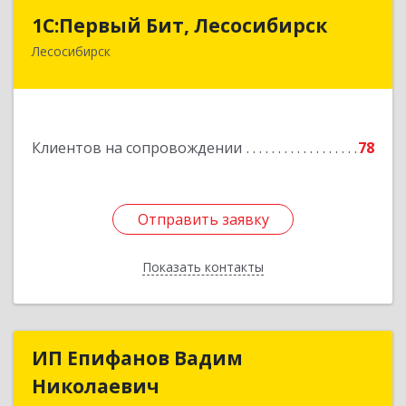
1С:Первый Бит, Лесосибирск
1С:Первый Бит, Лесосибирск
Лесосибирск
662544, Красноярский край, Лесосибирск г,
Привокзальная ул, дом № 12, оф.216
Подробнее
Клиентов на сопровождении
78
Отправить заявку
Отправить заявку
Показать контакты
Назад
ИП Епифанов Вадим
ИП Епифанов Вадим
Николаевич
Николаевич