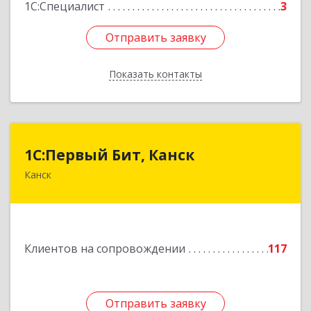
1С:Специалист
3
Отправить заявку
Отправить заявку
Показать контакты
Назад
1С:Первый Бит, Канск
1С:Первый Бит, Канск
Канск
663600, Красноярский край, Канск г, 30 лет
ВЛКСМ ул, дом № 20, пом.25
Подробнее
Клиентов на сопровождении
117
Отправить заявку
Отправить заявку