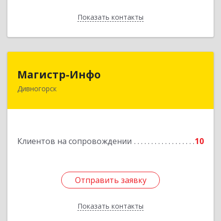
Показать контакты
Назад
Магистр-Инфо
Магистр-Инфо
Дивногорск
663090 Красноярский край Дивногорск г
Бочкина ул дом № 23
Подробнее
Клиентов на сопровождении
10
Отправить заявку
Отправить заявку
Показать контакты
Назад