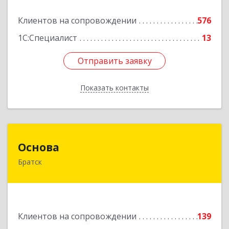
Подробнее
Клиентов на сопровождении
576
1С:Специалист
13
Отправить заявку
Отправить заявку
Показать контакты
Назад
Основа
Основа
Братск
665700, Иркутская обл, Братск г, Ленина
(Центральный ж/р) пр-кт, дом № 6, оф.1001
Подробнее
Клиентов на сопровождении
139