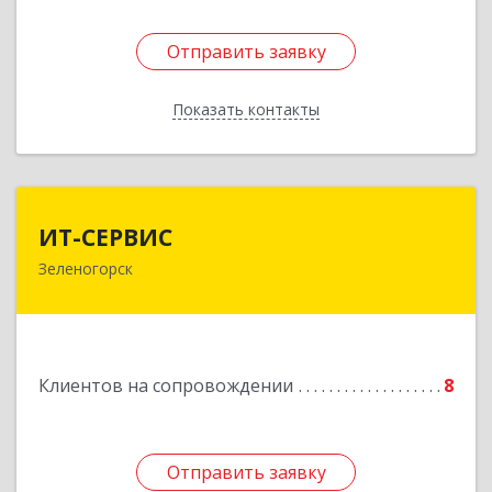
Отправить заявку
Отправить заявку
Показать контакты
Назад
ИТ-СЕРВИС
ИТ-СЕРВИС
Зеленогорск
663690, Красноярский край, Зеленогорск г,
Гагарина ул, дом № 34
Подробнее
Клиентов на сопровождении
8
Отправить заявку
Отправить заявку