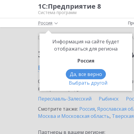
1С:Предприятие 8
Система программ
Россия
Пр
Главная
Тарифы ИТС
ИТС Медицина
ИТС Ме
Информация на сайте будет
отображаться для региона
Заказать ИТС Медиц
Россия
в Ярославле
Да, все верно
Ознакомьтесь с информационными карт
Выбрать другой
внедрение продукта.
Переславль-Залесский
Рыбинск
Ро
Смотрите также:
Россия
,
Ярославская об
Москва и Московская область
,
Тверская
Партнеры в вашем регионе: