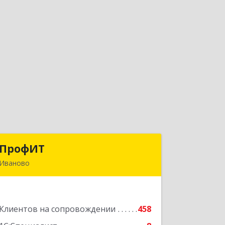
ПрофИТ
ПрофИТ
Иваново
153000, Ивановская обл, г.о. город
Иваново, Иваново г,
Конспиративный пер, дом № 7,
Клиентов на сопровождении
оф.1001
458