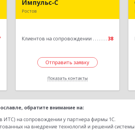
Т
Импульс-С
Импульс-С
Ростов
й
152151, Ярославская обл, Ростовский
№
р-н, Ростов г, Карла Маркса ул, дом №
6
10
7
Клиентов на сопровождении
38
е
Подробнее
Отправить заявку
Отправить заявку
Показать контакты
Назад
ославле, обратите внимание на:
в ИТС) на сопровождении у партнера фирмы 1С.
стованных на внедрение технологий и решений системы