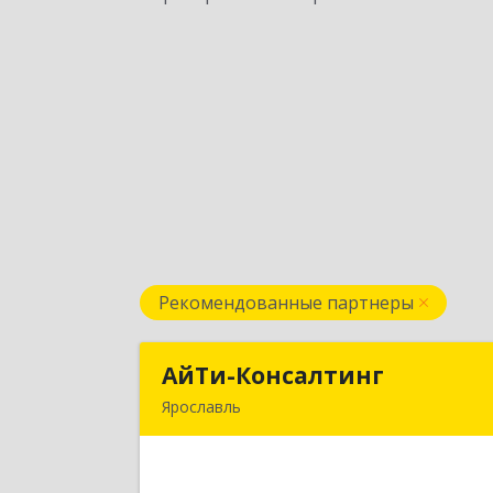
Рекомендованные партнеры
АйТи-Консалтинг
АйТи-Консалтин
Ярославль
150007, Ярославская обл, Ярославль г
Урочская ул, дом № 19, пом.2