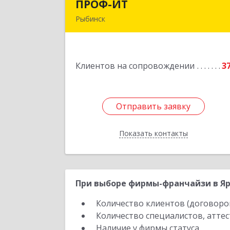
ПРОФ-ИТ
ПРОФ-И
Рыбинск
152901, Ярославская обл, Рыбински
р-н, Рыбинск г, Крестовая ул, дом 
50, оф.
Клиентов на сопровождении
3
Подробне
Отправить заявку
Отправить заявку
Показать контакты
Назад
При выборе фирмы-франчайзи в Яр
Количество клиентов (договоро
Количество специалистов, атте
Наличие у фирмы статуса