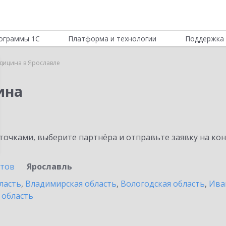
ограммы 1С
Платформа и технологии
Поддержка 
дицина в Ярославле
ина
очками, выберите партнёра и отправьте заявку на ко
стов
Ярославль
ласть
,
Владимирская область
,
Вологодская область
,
Ива
 область