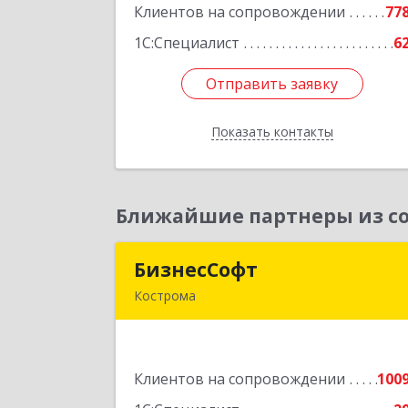
Клиентов на сопровождении
77
Подробне
1С:Специалист
6
Отправить заявку
Отправить заявку
Показать контакты
Назад
Ближайшие партнеры из со
БизнесСофт
БизнесСоф
Кострома
156016, Костромская обл, Кострома г
Профсоюзная ул, дом № 14а, пом.1
каб. 
Клиентов на сопровождении
100
Подробне