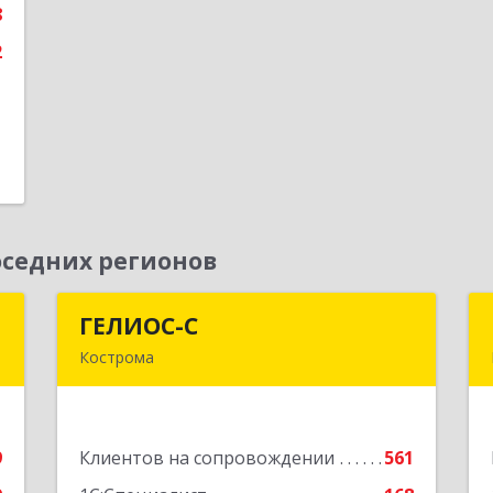
8
е
2
седних регионов
т
ГЕЛИОС-С
ГЕЛИОС-С
Кострома
,
156026, Костромская обл, г.о. город
,
Кострома, Кострома г, Советская ул,
3
дом № 136а
9
Клиентов на сопровождении
561
е
Подробнее