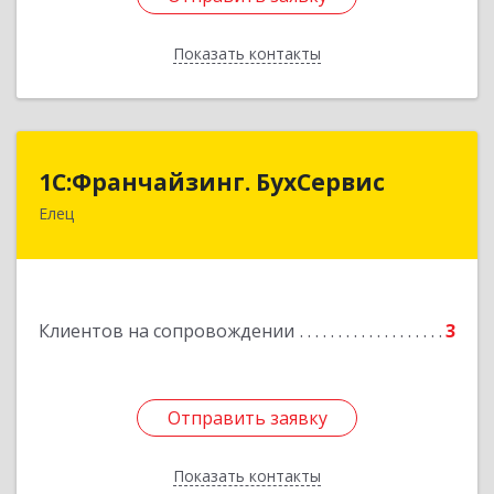
Показать контакты
Назад
1С:Франчайзинг. БухСервис
1С:Франчайзинг. БухСервис
Елец
399780, Липецкая обл, Елецкий р-н, Елец г,
Новоселов ул, дом № 12
Подробнее
Клиентов на сопровождении
3
Отправить заявку
Отправить заявку
Показать контакты
Назад