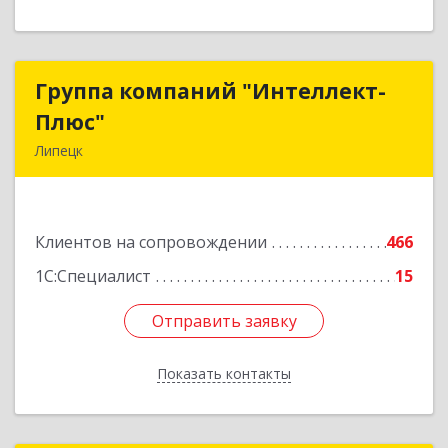
Группа компаний "Интеллект-
Группа компаний "Интеллект-
Плюс"
Плюс"
Липецк
398024, Липецкая обл, Липецк г, Победы пл,
дом № 8, 306
Клиентов на сопровождении
466
Подробнее
1С:Специалист
15
Отправить заявку
Отправить заявку
Показать контакты
Назад