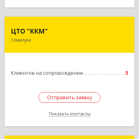
ЦТО "ККМ"
ЦТО "ККМ"
Семилуки
Подробнее
Клиентов на сопровождении
5
Отправить заявку
Отправить заявку
Показать контакты
Назад