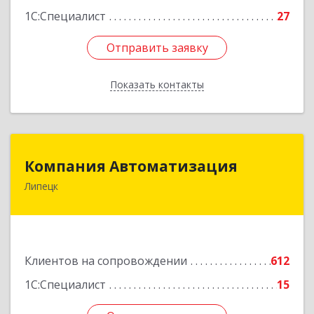
1С:Специалист
27
Отправить заявку
Отправить заявку
Показать контакты
Назад
Компания Автоматизация
Компания Автоматизация
Липецк
398001, Липецкая обл, Липецк г, Победы пл,
дом № 8
Подробнее
Клиентов на сопровождении
612
1С:Специалист
15