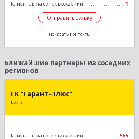
Клиентов на сопровождении
1
Отправить заявку
Отправить заявку
Показать контакты
Назад
Ближайшие партнеры из соседних
регионов
ГК "Гарант-Плюс"
ГК "Гарант-Плюс"
Курск
305035, Курская обл, Курск г, Овечкина ул, дом
№ 14, пом.1
Подробнее
Клиентов на сопровождении
565