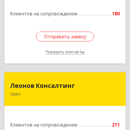
Подробнее
Клиентов на сопровождении
180
Отправить заявку
Отправить заявку
Показать контакты
Назад
Леонов Консалтинг
Леонов Консалтинг
Орел
302030, Орловская обл, Орловский р-н, Орел г,
Московская, дом № 17, пом.7
Подробнее
Клиентов на сопровождении
211