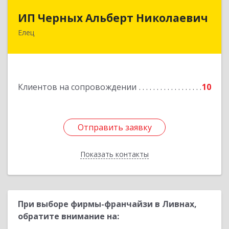
ИП Черных Альберт Николаевич
ИП Черных Альберт Николаевич
Елец
399771, Липецкая обл, Елец г, Н.Гусевой ул, 56А
Подробнее
Клиентов на сопровождении
10
Отправить заявку
Отправить заявку
Показать контакты
Назад
При выборе фирмы-франчайзи в Ливнах,
обратите внимание на: