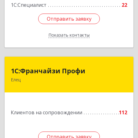
1С:Специалист
22
Отправить заявку
Отправить заявку
Показать контакты
Назад
1С:Франчайзи Профи
1С:Франчайзи Профи
Елец
399784, Липецкая обл, Елец г, Гагарина ул,
Здание № 3а
Подробнее
Клиентов на сопровождении
112
Отправить заявку
Отправить заявку