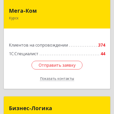
Мега-Ком
Мега-Ком
Курск
305001, Курская обл, Курск г, Красной Армии ул,
дом № 23 А
Подробнее
Клиентов на сопровождении
374
1С:Специалист
44
Отправить заявку
Отправить заявку
Показать контакты
Назад
Бизнес-Логика
Бизнес-Логика