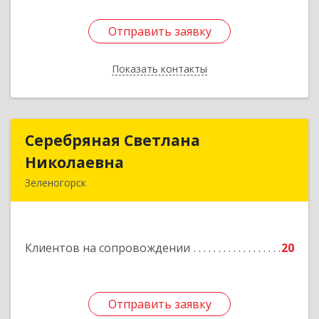
Отправить заявку
Отправить заявку
Показать контакты
Назад
Серебряная Светлана
Серебряная Светлана
Николаевна
Николаевна
Зеленогорск
663690, Краноярский край, Зленогорск г,
Энергетиков, дом № 14, кв.37
Клиентов на сопровождении
20
Подробнее
Отправить заявку
Отправить заявку