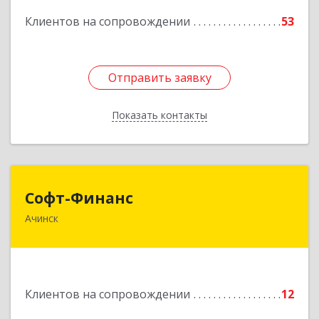
Подробнее
Клиентов на сопровождении
53
Отправить заявку
Отправить заявку
Показать контакты
Назад
Софт-Финанс
Софт-Финанс
Ачинск
662150, Красноярский край, Ачинск г, 1-й мкр,
дом № 55А, корпус 2
Подробнее
Клиентов на сопровождении
12