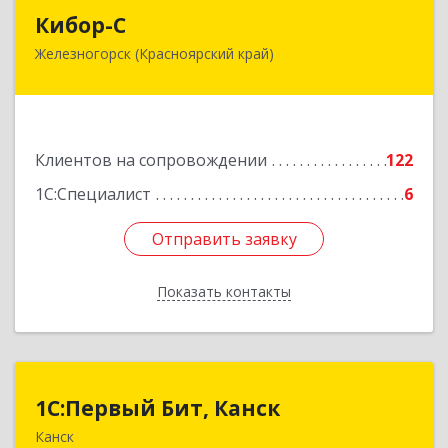
Кибор-С
Кибор-С
Железногорск (Красноярский край)
662973, Красноярский край, Железногорск г,
Белорусская ул, дом № 30 Б, пом.16
Подробнее
Клиентов на сопровождении
122
1С:Специалист
6
Отправить заявку
Отправить заявку
Показать контакты
Назад
1С:Первый Бит, Канск
1С:Первый Бит, Канск
Канск
663600, Красноярский край, Канск г, 30 лет