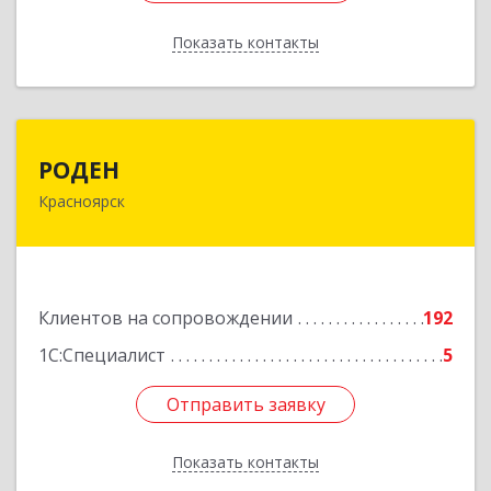
Показать контакты
Назад
РОДЕН
РОДЕН
Красноярск
660064, Красноярский край, Красноярск г, им
Академика Вавилова ул, дом № 1, оф.2-23
Подробнее
Клиентов на сопровождении
192
1С:Специалист
5
Отправить заявку
Отправить заявку
Показать контакты
Назад