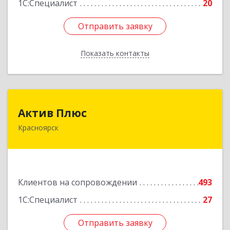
1С:Специалист
20
Отправить заявку
Отправить заявку
Показать контакты
Назад
Актив Плюс
Актив Плюс
Красноярск
660017, Красноярский край, Красноярск г,
Обороны ул, дом № 3, оф.220
Подробнее
Клиентов на сопровождении
493
1С:Специалист
27
Отправить заявку
Отправить заявку