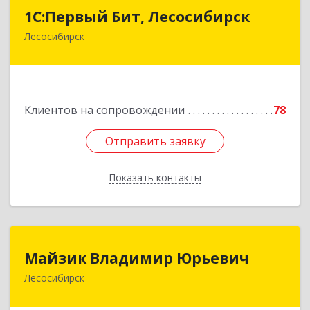
1С:Первый Бит, Лесосибирск
1С:Первый Бит, Лесосибирск
Лесосибирск
662544, Красноярский край, Лесосибирск г,
Привокзальная ул, дом № 12, оф.216
Подробнее
Клиентов на сопровождении
78
Отправить заявку
Отправить заявку
Показать контакты
Назад
Майзик Владимир Юрьевич
Майзик Владимир Юрьевич
Лесосибирск
Подробнее