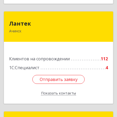
Лантек
Лантек
Ачинск
662153, Красноярский край, Ачинск г,
Декабристов ул, дом № 58
Подробнее
Клиентов на сопровождении
112
1С:Специалист
4
Отправить заявку
Отправить заявку
Показать контакты
Назад