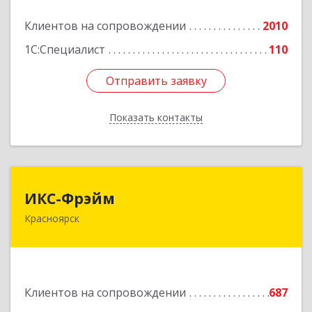
Клиентов на сопровождении
2010
Подробнее
1С:Специалист
110
Отправить заявку
Отправить заявку
Показать контакты
Назад
ИКС-Фрэйм
ИКС-Фрэйм
Красноярск
660077, Красноярский край, Красноярск г,
Батурина ул, дом № 32, пом.4
Подробнее
Клиентов на сопровождении
687