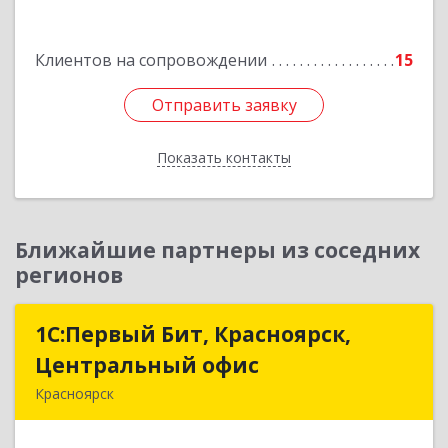
Клиентов на сопровождении
15
Отправить заявку
Отправить заявку
Показать контакты
Назад
Ближайшие партнеры из соседних
регионов
1С:Первый Бит, Красноярск,
1С:Первый Бит, Красноярск,
Центральный офис
Центральный офис
Красноярск
660017, Красноярский край, Красноярск г,
Диктатуры пролетариата ул, дом № 32