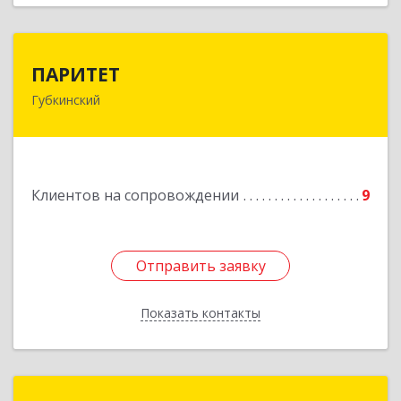
ПАРИТЕТ
ПАРИТЕТ
Губкинский
629830, Ямало-Ненецкий АО, Губкинский г, 9-й
мкр, дом № 35, оф.1
Подробнее
Клиентов на сопровождении
9
Отправить заявку
Отправить заявку
Показать контакты
Назад