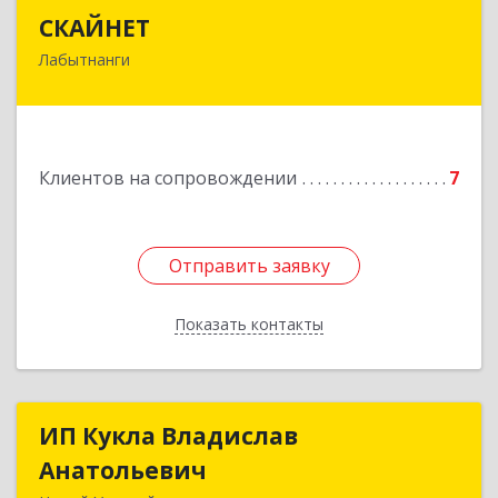
СКАЙНЕТ
СКАЙНЕТ
Лабытнанги
629400, Ямало-Ненецкий АО, Лабытнанги г,
Школьная ул, дом № 20, кв.37
Подробнее
Клиентов на сопровождении
7
Отправить заявку
Отправить заявку
Показать контакты
Назад
ИП Кукла Владислав
ИП Кукла Владислав
Анатольевич
Анатольевич