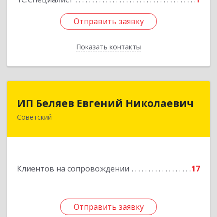
Отправить заявку
Отправить заявку
Показать контакты
Назад
ИП Беляев Евгений Николаевич
ИП Беляев Евгений Николаевич
Советский
628240, Ханты-Мансийский Автономный округ
- Югра АО, Советский р-н, Советский г,
Калинина ул, дом № 35А
Подробнее
Клиентов на сопровождении
17
Отправить заявку
Отправить заявку