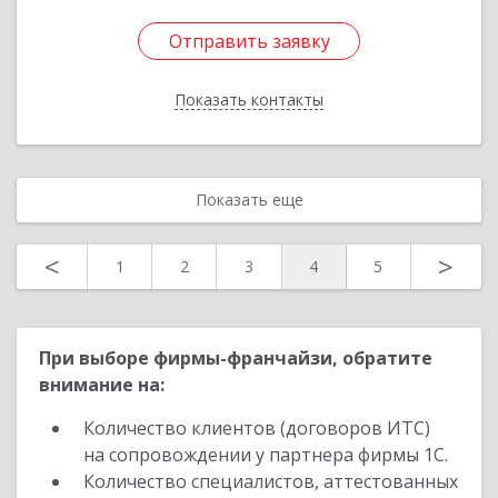
Отправить заявку
Отправить заявку
Показать контакты
Назад
Показать еще
<
>
1
2
3
4
5
При выборе фирмы-франчайзи, обратите
внимание на:
Количество клиентов (договоров ИТС)
на сопровождении у партнера фирмы 1С.
Количество специалистов, аттестованных