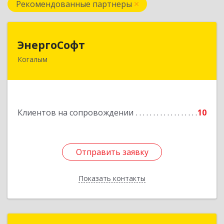
Рекомендованные партнеры
ЭнергоСофт
ЭнергоСофт
Когалым
628485, Ханты-Мансийский Автономный округ
- Югра АО, Когалым г, Сопочинского проезд,
строение 2, оф.18
Подробнее
Клиентов на сопровождении
10
Отправить заявку
Отправить заявку
Показать контакты
Назад