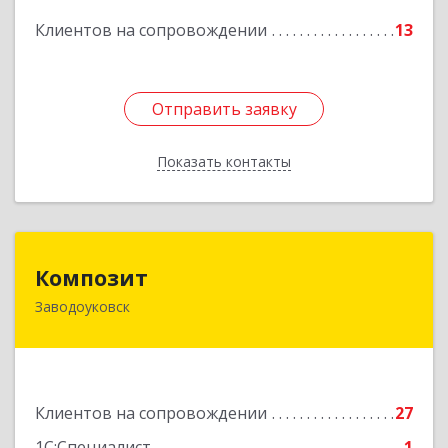
Подробнее
Клиентов на сопровождении
13
Отправить заявку
Отправить заявку
Показать контакты
Назад
Композит
Композит
Заводоуковск
627140, Тюменская обл, Заводоуковский р-н,
Заводоуковск г, Шоссейная ул, дом № 156
Подробнее
Клиентов на сопровождении
27
1С:Специалист
1