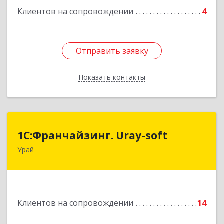
Подробнее
Клиентов на сопровождении
4
Отправить заявку
Отправить заявку
Показать контакты
Назад
1С:Франчайзинг. Uray-soft
1С:Франчайзинг. Uray-soft
Урай
628284, Ханты-Мансийский Автономный округ
- Югра АО, Урай г, 2-й мкр, дом № 89а, кв.2
Подробнее
Клиентов на сопровождении
14