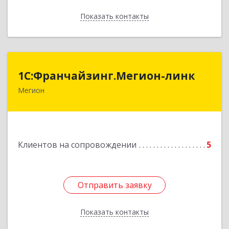
Показать контакты
Назад
1С:Франчайзинг.Мегион-линк
1С:Франчайзинг.Мегион-линк
Мегион
Подробнее
Клиентов на сопровождении
5
Отправить заявку
Отправить заявку
Показать контакты
Назад