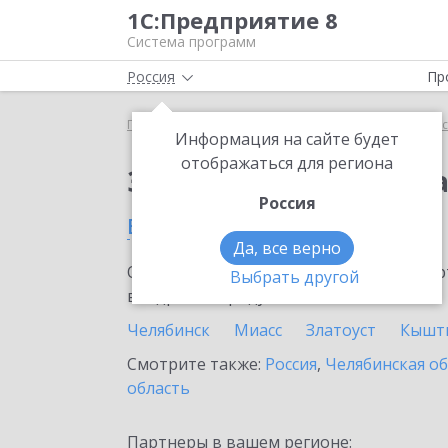
1С:Предприятие 8
Система программ
Россия
Пр
Главная
Тарифы ИТС
ИТС для удаленного офи
Информация на сайте будет
отображаться для региона
Заказать ИТС для уд
Россия
в Озерске
Да, все верно
Ознакомьтесь с информационными карт
Выбрать другой
внедрение продукта.
Челябинск
Миасс
Златоуст
Кышт
Смотрите также:
Россия
,
Челябинская о
область
Партнеры в вашем регионе: