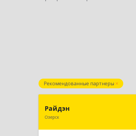
Рекомендованные партнеры
Райдэ
Райдэн
Озерск
456783, Челябинская обл, Озерск г
Ленина пр-кт, дом № 9