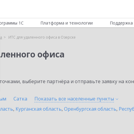
ограммы 1С
Платформа и технологии
Поддержка 
са
ИТС для удаленного офиса в Озерске
аленного офиса
очками, выберите партнёра и отправьте заявку на ко
ым
Сатка
Показать все населенные
пункты
бласть
,
Курганская область
,
Оренбургская область
,
Респу