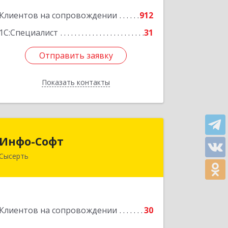
Подробнее
Клиентов на сопровождении
912
1С:Специалист
31
Отправить заявку
Отправить заявку
Показать контакты
Назад
Инфо-Софт
Инфо-Софт
Сысерть
624021, Свердловская обл, Сысерть г,
Коммуны ул, дом № 39, кв.13
Подробнее
Клиентов на сопровождении
30