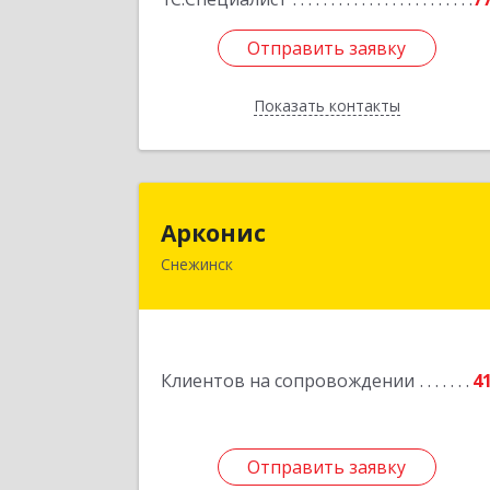
Отправить заявку
Отправить заявку
Показать контакты
Назад
Аркони
Арконис
Снежинск
456773, Челябинская обл, Снежинск г
Захаренкова ул, дом № 
Подробне
Клиентов на сопровождении
4
Отправить заявку
Отправить заявку