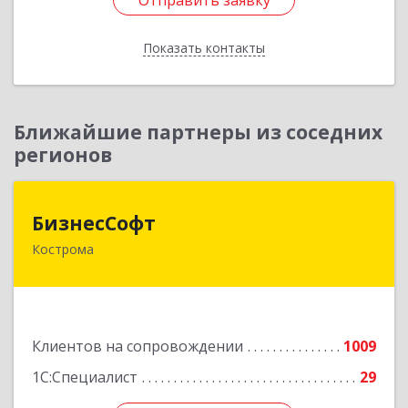
Отправить заявку
Отправить заявку
Показать контакты
Назад
Ближайшие партнеры из соседних
регионов
БизнесСофт
БизнесСофт
Кострома
156016, Костромская обл, Кострома г,
Профсоюзная ул, дом № 14а, пом.1, каб. 3
Подробнее
Клиентов на сопровождении
1009
1С:Специалист
29