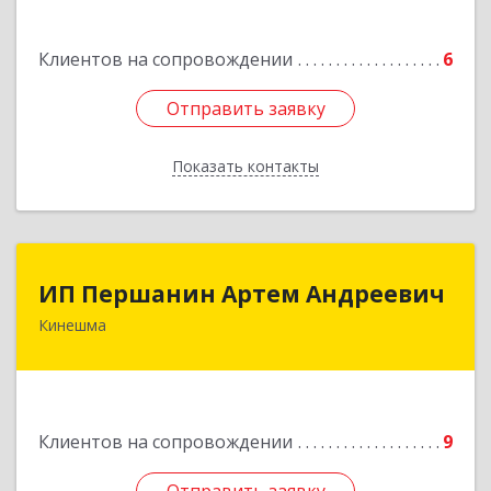
ул, дом № 106
Клиентов на сопровождении
6
Подробнее
Отправить заявку
Отправить заявку
Показать контакты
Назад
ИП Першанин Артем Андреевич
ИП Першанин Артем Андреевич
Кинешма
Подробнее
Клиентов на сопровождении
9