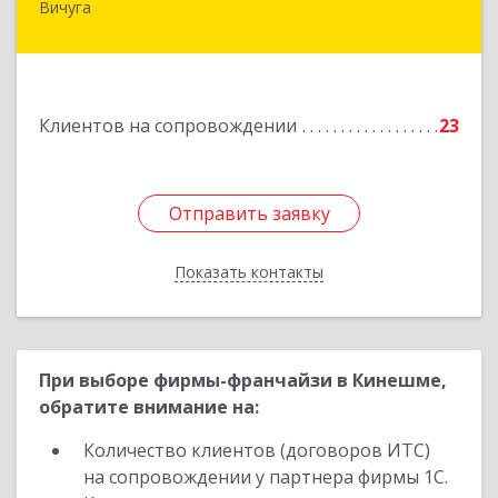
Вичуга
155334, Ивановская обл, г.о. Вичуга, Вичуга г,
Бисирихинская ул, Здание № 81
Подробнее
Клиентов на сопровождении
23
Отправить заявку
Отправить заявку
Показать контакты
Назад
При выборе фирмы-франчайзи в Кинешме,
обратите внимание на:
Количество клиентов (договоров ИТС)
на сопровождении у партнера фирмы 1С.