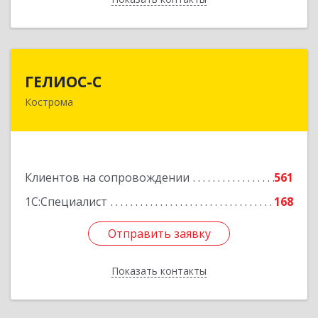
ГЕЛИОС-С
ГЕЛИОС-С
Кострома
156026, Костромская обл, г.о. город Кострома,
Кострома г, Советская ул, дом № 136а
Подробнее
Клиентов на сопровождении
561
1С:Специалист
168
Отправить заявку
Отправить заявку
Показать контакты
Назад