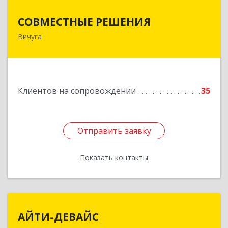
СОВМЕСТНЫЕ РЕШЕНИЯ
СОВМЕСТНЫЕ РЕШЕНИЯ
Вичуга
155331, Ивановская обл, Вичугский р-н, Вичуга
г, Большая Пролетарская ул, дом № 16
Подробнее
Клиентов на сопровождении
35
Отправить заявку
Отправить заявку
Показать контакты
Назад
АЙТИ-ДЕВАЙС
АЙТИ-ДЕВАЙС