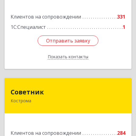
Подробнее
Клиентов на сопровождении
331
1С:Специалист
1
Отправить заявку
Отправить заявку
Показать контакты
Назад
Советник
Советник
Кострома
156000, Костромская обл, Кострома г, Ерохова
ул, дом № 3а, пом.2-12
Подробнее
Клиентов на сопровождении
284