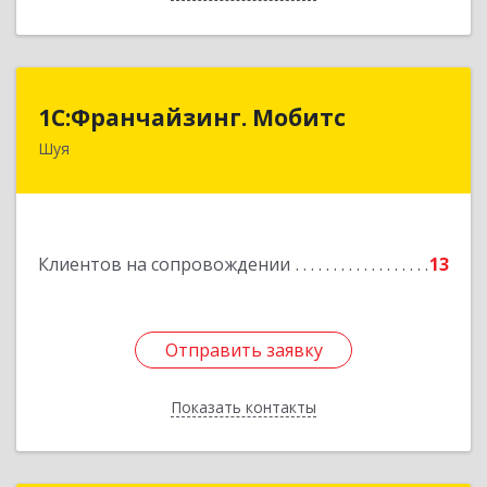
1С:Франчайзинг. Мобитс
1С:Франчайзинг. Мобитс
Шуя
Подробнее
Клиентов на сопровождении
13
Отправить заявку
Отправить заявку
Показать контакты
Назад