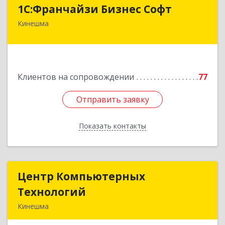
1С:Франчайзи Бизнес Софт
1С:Франчайзи Бизнес Софт
Кинешма
155800, Ивановская обл, Кинешма г, Жуковская
ул, дом № 10
Подробнее
Клиентов на сопровождении
77
Отправить заявку
Отправить заявку
Показать контакты
Назад
Центр Компьютерных
Центр Компьютерных
Технологий
Технологий
Кинешма
155800, Ивановская обл, Кинешма г, Вичугская