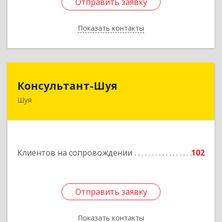
Отправить заявку
Отправить заявку
Показать контакты
Назад
Консультант-Шуя
Консультант-Шуя
Шуя
155900, Ивановская обл, Шуя г, Свердлова ул,
дом № 53-1
Подробнее
Клиентов на сопровождении
102
Отправить заявку
Отправить заявку
Показать контакты
Назад