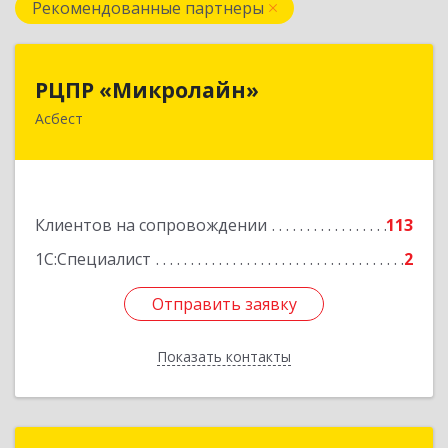
Рекомендованные партнеры
РЦПР «Микролайн»
РЦПР «Микролайн»
Асбест
624272, Свердловская обл, Асбест г, имени В.И.
Ленина пр-кт, Здание № 29, оф.301
Подробнее
Клиентов на сопровождении
113
1С:Специалист
2
Отправить заявку
Отправить заявку
Показать контакты
Назад