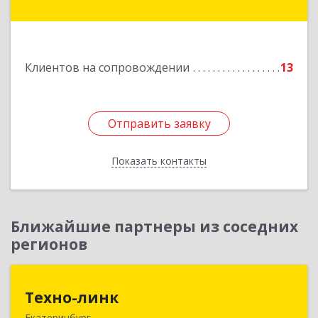
Ленинградская ул, дом № 1а, оф. 106
Подробнее
Клиентов на сопровождении
13
Отправить заявку
Отправить заявку
Показать контакты
Назад
Ближайшие партнеры из соседних
регионов
Техно-линк
Техно-линк
Екатеринбург