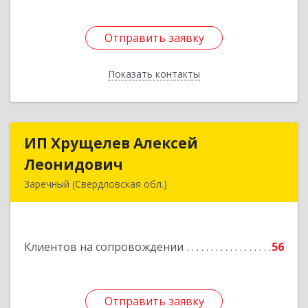
Отправить заявку
Отправить заявку
Показать контакты
Назад
ИП Хрущелев Алексей
ИП Хрущелев Алексей
Леонидович
Леонидович
Заречный (Свердловская обл.)
624250, Свердловская обл, Заречный г,
Курчатова ул, дом № 27/2, кв.57
Клиентов на сопровождении
56
Подробнее
Отправить заявку
Отправить заявку