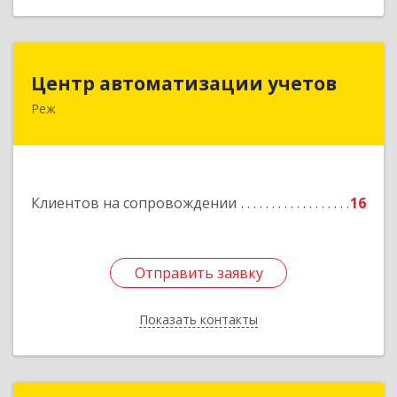
Центр автоматизации учетов
Центр автоматизации учетов
Реж
623750, Свердловская обл, Режевской р-н, Реж
г, Энгельса ул, дом № 6 А
Подробнее
Клиентов на сопровождении
16
Отправить заявку
Отправить заявку
Показать контакты
Назад