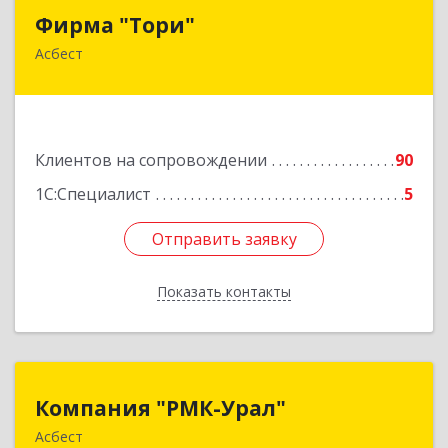
Фирма "Тори"
Фирма "Тори"
Асбест
624286, Свердловская обл, Асбест г, Малышева
рп, Автомобилистов ул, дом № 7, кв.24
Подробнее
Клиентов на сопровождении
90
1С:Специалист
5
Отправить заявку
Отправить заявку
Показать контакты
Назад
Компания "РМК-Урал"
Компания "РМК-Урал"
Асбест
624260, Свердловская обл, Асбест г,