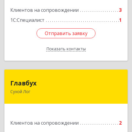
Подробнее
Клиентов на сопровождении
3
1С:Специалист
1
Отправить заявку
Отправить заявку
Показать контакты
Назад
Главбух
Главбух
Сухой Лог
624800, Свердловская обл, Сухой Лог г,
Артиллеристов ул, дом № 41, кв.28
Подробнее
Клиентов на сопровождении
2