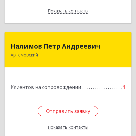
Показать контакты
Назад
Налимов Петр Андреевич
Налимов Петр Андреевич
Артемовский
623780, Свердловская обл, Артемовский г,
Добролюбова ул, дом № 25
Подробнее
Клиентов на сопровождении
1
Отправить заявку
Отправить заявку
Показать контакты
Назад