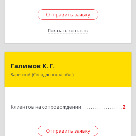
Отправить заявку
Отправить заявку
Показать контакты
Назад
Галимов К. Г.
Галимов К. Г.
Заречный (Свердловская обл.)
Свердловская обл, г. Заречный, ул. Кузнецова,
д.24, оф.72
Подробнее
Клиентов на сопровождении
2
Отправить заявку
Отправить заявку