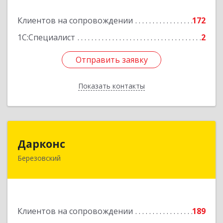
Подробнее
Клиентов на сопровождении
172
1С:Специалист
2
Отправить заявку
Отправить заявку
Показать контакты
Назад
Дарконс
Дарконс
Березовский
623700, Свердловская обл, Березовский г,
Строителей ул, дом № 4, оф.418
Подробнее
Клиентов на сопровождении
189