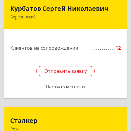
Курбатов Сергей Николаевич
Курбатов Сергей Николаевич
Березовский
623 701, 623701, Свердловская обл,
Березовский г, Театральная ул, д. 28, кв.43
Подробнее
Клиентов на сопровождении
12
Отправить заявку
Отправить заявку
Показать контакты
Назад
Сталкер
Сталкер
Реж
623750, Свердловская обл, Режевской р-н, Реж