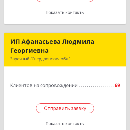
Показать контакты
Назад
ИП Афанасьева Людмила
ИП Афанасьева Людмила
Георгиевна
Георгиевна
Заречный (Свердловская обл.)
624250, Свердловская обл, Заречный г,
Алещенкова ул, дом № 4, кв.46
Клиентов на сопровождении
69
Подробнее
Отправить заявку
Отправить заявку
Показать контакты
Назад