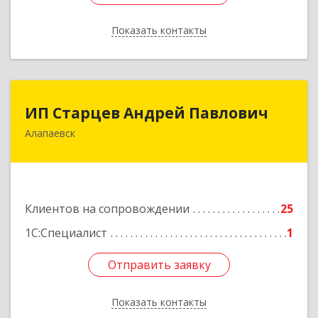
Показать контакты
Назад
ИП Старцев Андрей Павлович
ИП Старцев Андрей Павлович
Алапаевск
624601, Свердловская обл, Алапаевск г,
Братьев Смольниковых ул, дом № 38, кв.16
Подробнее
Клиентов на сопровождении
25
1С:Специалист
1
Отправить заявку
Отправить заявку
Показать контакты
Назад