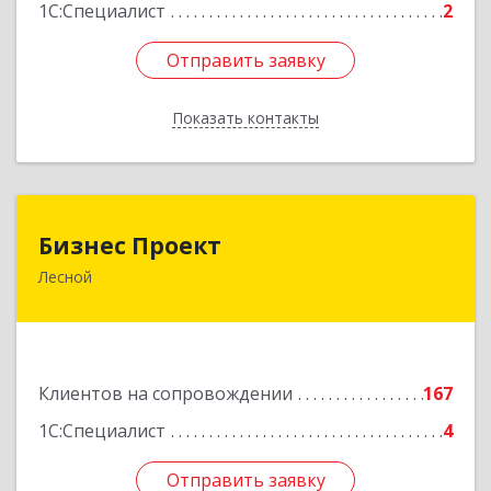
1С:Специалист
2
Отправить заявку
Отправить заявку
Показать контакты
Назад
Бизнес Проект
Бизнес Проект
Лесной
624200, Свердловская обл, Лесной г, Сиротина
ул, дом № 11
Подробнее
Клиентов на сопровождении
167
1С:Специалист
4
Отправить заявку
Отправить заявку