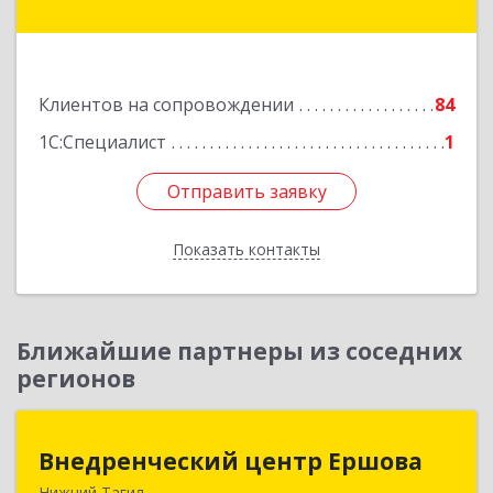
дом № 2
Подробнее
Клиентов на сопровождении
84
1С:Специалист
1
Отправить заявку
Отправить заявку
Показать контакты
Назад
Ближайшие партнеры из соседних
регионов
Внедренческий центр Ершова
Внедренческий центр Ершова
Нижний Тагил