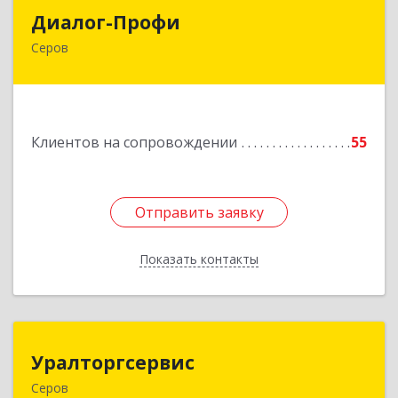
Диалог-Профи
Диалог-Профи
Серов
624980, Свердловская обл, Серов г, Короленко
ул, дом № 7/29, кв.2
Подробнее
Клиентов на сопровождении
55
Отправить заявку
Отправить заявку
Показать контакты
Назад
Уралторгсервис
Уралторгсервис
Серов
624980, Свердловская обл, Серов г, Кирова ул,