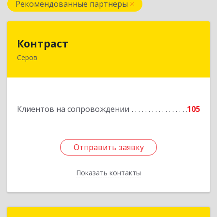
Рекомендованные партнеры
Контраст
Контраст
Серов
624993, Свердловская обл, Серов г, Ленина ул,
дом № 187
Подробнее
Клиентов на сопровождении
105
Отправить заявку
Отправить заявку
Показать контакты
Назад