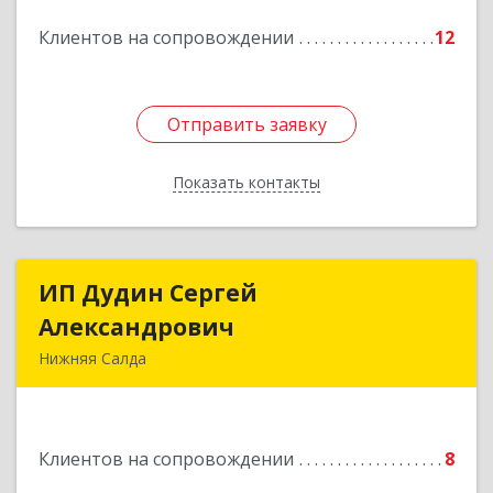
Подробнее
Клиентов на сопровождении
12
Отправить заявку
Отправить заявку
Показать контакты
Назад
ИП Дудин Сергей
ИП Дудин Сергей
Александрович
Александрович
Нижняя Салда
624740, Свердловская обл, Нижняя Салда г,
Энгельса ул, дом № 98
Клиентов на сопровождении
8
Подробнее