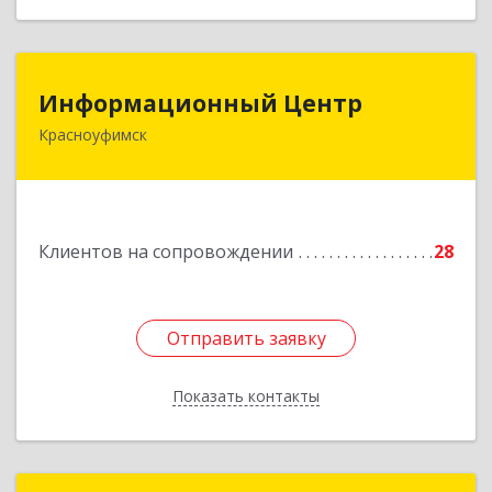
Информационный Центр
Информационный Центр
Красноуфимск
623300, Свердловская обл, Красноуфимск г,
Мизерова ул, дом № 112А
Подробнее
Клиентов на сопровождении
28
Отправить заявку
Отправить заявку
Показать контакты
Назад