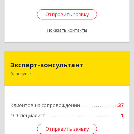
Отправить заявку
Отправить заявку
Показать контакты
Назад
Эксперт-консультант
Эксперт-консультант
Алапаевск
624600, Свердловская обл, Алапаевск г,
Братьев Смольниковых ул, дом № 34-18
Подробнее
Клиентов на сопровождении
37
1С:Специалист
1
Отправить заявку
Отправить заявку