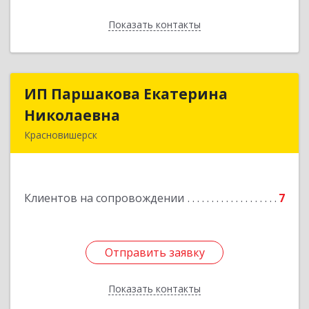
Показать контакты
Назад
ИП Паршакова Екатерина
ИП Паршакова Екатерина
Николаевна
Николаевна
Красновишерск
618590, Пермский край, Красновишерск г,
Карла Маркса ул, дом № 27, кв.8
Клиентов на сопровождении
7
Подробнее
Отправить заявку
Отправить заявку
Показать контакты
Назад