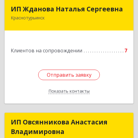
ИП Жданова Наталья Сергеевна
ИП Жданова Наталья Сергеевна
Краснотурьинск
Подробнее
Клиентов на сопровождении
7
Отправить заявку
Отправить заявку
Показать контакты
Назад
ИП Овсянникова Анастасия
ИП Овсянникова Анастасия
Владимировна
Владимировна