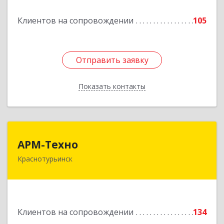
Подробнее
Клиентов на сопровождении
105
Отправить заявку
Отправить заявку
Показать контакты
Назад
АРМ-Техно
АРМ-Техно
Краснотурьинск
624447, Свердловская обл, Краснотурьинск г,
Чкалова ул, дом № 4, оф.119
Подробнее
Клиентов на сопровождении
134