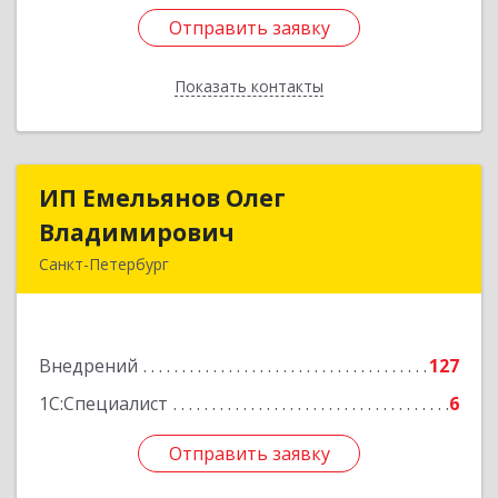
Отправить заявку
Отправить заявку
Показать контакты
Назад
ИП Емельянов Олег
ИП Емельянов Олег
Владимирович
Владимирович
Санкт-Петербург
197372, Санкт-Петербург г, Авиаконструкторов
пр-кт, дом № 3, корпус 2, кв.283
Внедрений
127
Подробнее
1С:Специалист
6
Отправить заявку
Отправить заявку