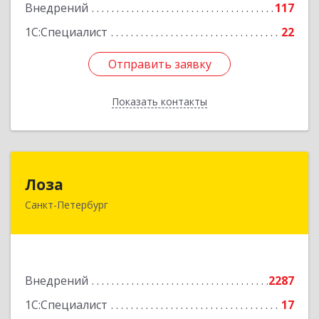
Подробнее
Внедрений
117
1С:Специалист
22
Отправить заявку
Отправить заявку
Показать контакты
Назад
Лоза
Лоза
Санкт-Петербург
194044, Санкт-Петербург г, Выборгская наб,
дом № 49,БЦ "Компрессор", оф.600
Подробнее
Внедрений
2287
1С:Специалист
17