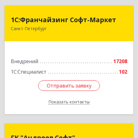
1С:Франчайзинг Софт-Маркет
1С:Франчайзинг Софт-Маркет
Санкт-Петербург
Санкт-Петербург г, Суворовский проспект, 10
Подробнее
Внедрений
17208
1С:Специалист
102
Отправить заявку
Отправить заявку
Показать контакты
Назад
ГК "Андреев Софт"
ГК "Андреев Софт"