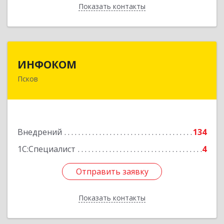
Показать контакты
Назад
ИНФОКОМ
ИНФОКОМ
Псков
180000, Псковская обл, Псков г, Советская ул,
дом № 42г
Подробнее
Внедрений
134
1С:Специалист
4
Отправить заявку
Отправить заявку
Показать контакты
Назад