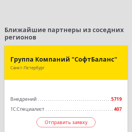
Ближайшие партнеры из соседних
регионов
Группа Компаний "СофтБаланс"
Группа Компаний "СофтБаланс"
Санкт-Петербург
195112, Санкт-Петербург г, Заневский пр-кт,
дом № 30, корпус 2, литера А
Подробнее
Внедрений
5719
1С:Специалист
407
Отправить заявку
Отправить заявку