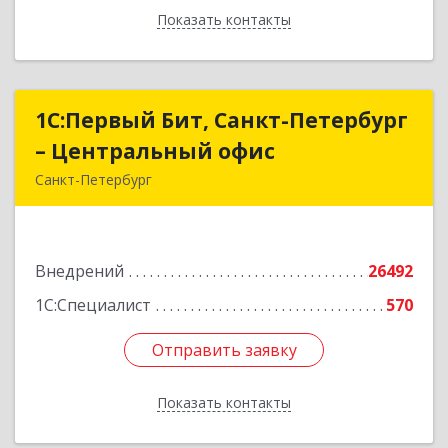
Показать контакты
Назад
1С:Первый Бит, Санкт-Петербург
1С:Первый Бит, Санкт-Петербург
– Центральный офис
– Центральный офис
Санкт-Петербург
г.Санкт-Петербург, Невский проспект, 10
Подробнее
Внедрений
26492
1С:Специалист
570
Отправить заявку
Отправить заявку
Показать контакты
Назад