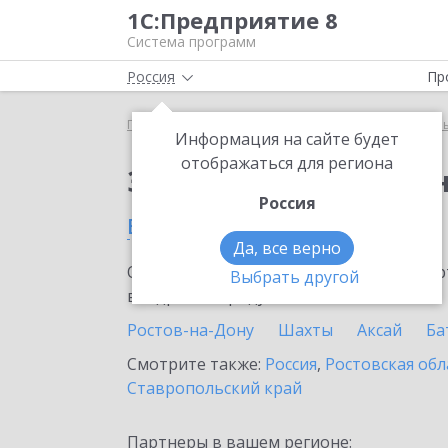
1С:Предприятие 8
Система программ
Россия
Пр
Главная
Тарифы ИТС
ИТС для централизованн
Информация на сайте будет
отображаться для региона
Заказать ИТС для це
Россия
в Таганроге
Да, все верно
Ознакомьтесь с информационными карт
Выбрать другой
внедрение продукта.
Ростов-на-Дону
Шахты
Аксай
Ба
Смотрите также:
Россия
,
Ростовская обл
Ставропольский край
Партнеры в вашем регионе: