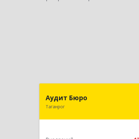
Аудит Бюр
Аудит Бюро
Таганрог
347900, Ростовская обл, Таганрог г
Лермонтовский пер, дом № 7 "А
Подробне