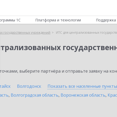
ограммы 1С
Платформа и технологии
Поддержка 
ых государственных учреждений
ИТС для централизованных государст
нтрализованных государстве
очками, выберите партнёра и отправьте заявку на ко
тайск
Волгодонск
Показать все населенные
пункты
асть
,
Волгоградская область
,
Воронежская область
,
Крас