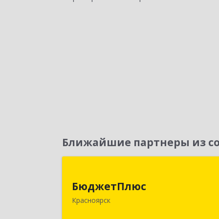
Ближайшие партнеры из со
БюджетПлю
БюджетПлюс
660028, Красноярский край
Красноярск
Красноярск г, Телевизорная ул, дом 
1, пом.401/