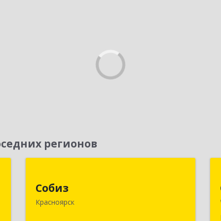
седних регионов
с
Собиз
Собиз
,
660001, Красноярский край,
Красноярск
№
Красноярск г, Ладо Кецховели ул, дом
3
№ 22А, оф.615