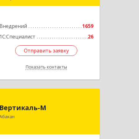
650000, Кемеровская область -
Кузбасс обл, г.о. Кемеровский,
Кемерово г, Мичурина ул, дом № 13А,
Внедрений
этаж 3, пом.2, оф.301
1659
1С:Специалист
26
Подробнее
Отправить заявку
Отправить заявку
Показать контакты
Назад
Вертикаль-М
Вертикаль-М
655017, Хакасия Респ, Абакан г,
Абакан
Чертыгашева ул, дом № 124, кв.97Н
Подробнее