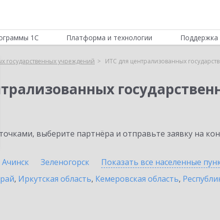
ограммы 1С
Платформа и технологии
Поддержка 
ых государственных учреждений
ИТС для централизованных государс
нтрализованных государстве
очками, выберите партнёра и отправьте заявку на ко
Ачинск
Зеленогорск
Показать все населенные
пун
край
,
Иркутская область
,
Кемеровская область
,
Республик