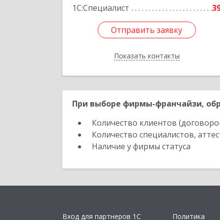
1С:Специалист
3
Отправить заявку
Отправить заявку
Показать контакты
Назад
При выборе фирмы-франчайзи, обр
Количество клиентов (договоро
Количество специалистов, атте
Наличие у фирмы статуса
Вход для партнеров 1С
Политика