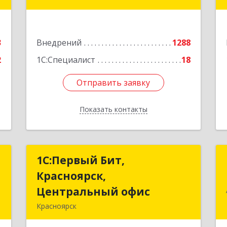
е
Подробнее
3
Внедрений
1288
2
1С:Специалист
18
Отправить заявку
Отправить заявку
Показать контакты
Назад
и
1С:Первый Бит,
1С:Первый Бит,
Красноярск,
Красноярск,
-
Центральный офис
Центральный офис
й
Красноярск
1
660017, Красноярский край,