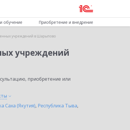
и обучение
Приобретение и внедрение
твенных учреждений в Шарыпово
нных учреждений
нсультацию, приобретение или
кты
а Саха (Якутия)
,
Республика Тыва
,