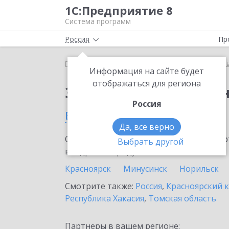
1С:Предприятие 8
Система программ
Россия
Пр
Главная
Тарифы ИТС
ИТС для централизованн
Информация на сайте будет
отображаться для региона
Заказать ИТС для це
Россия
в Шарыпово
Да, все верно
Ознакомьтесь с информационными карт
Выбрать другой
внедрение продукта.
Красноярск
Минусинск
Норильск
Смотрите также:
Россия
,
Красноярский 
Республика Хакасия
,
Томская область
Партнеры в вашем регионе: