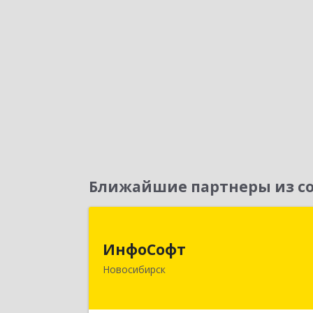
Ближайшие партнеры из со
ИнфоСоф
ИнфоСофт
630091, Новосибирская обл
Новосибирск
Новосибирск г, Крылова ул, дом № 3
Подробне