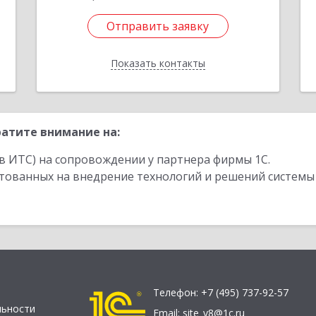
Отправить заявку
Отправить заявку
Показать контакты
Назад
атите внимание на:
в ИТС) на сопровождении у партнера фирмы 1С.
стованных на внедрение технологий и решений системы
Телефон:
+7 (495) 737-92-57
льности
Email:
site_v8@1c.ru