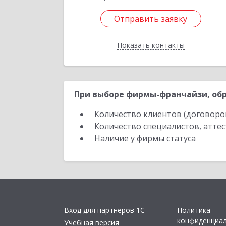
Отправить заявку
Отправить заявку
Показать контакты
Назад
При выборе фирмы-франчайзи, обр
Количество клиентов (договоро
Количество специалистов, атте
Наличие у фирмы статуса
Вход для партнеров 1С
Политика
конфиденциа
Учебная версия