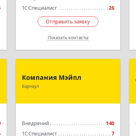
5
1С:Специалист
26
Подробнее
Отправить заявку
Отправить заявку
Показать контакты
Назад
я
Компания Мэйпл
Компания Мэйпл
а
656038, Алтайский край, Барнаул г,
Барнаул
№
Комсомольский пр-кт, дом № 112
5
Подробнее
е
9
Внедрений
140
5
1С:Специалист
7