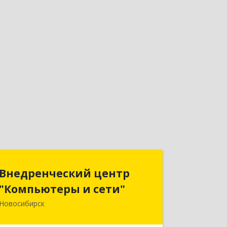
Внедренческий центр
Внедренческий центр
"Компьютеры и сети"
"Компьютеры и сети"
Новосибирск
630075, Новосибирская обл,
Новосибирск г, Залесского, дом № 5/1,