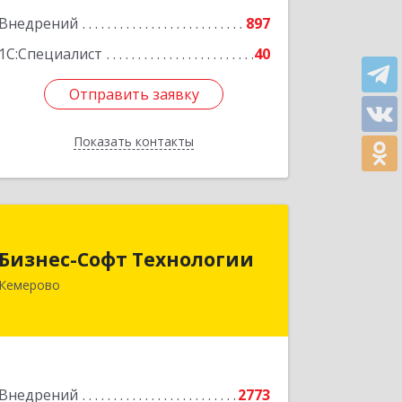
Внедрений
897
1С:Специалист
40
Отправить заявку
Отправить заявку
Показать контакты
Назад
Бизнес-Софт Технологии
Бизнес-Софт Технологии
650992, Кемеровская область -
Кемерово
Кузбасс обл, Кемерово г, Советский
пр-кт, дом № 2/8, оф.401
Подробнее
Внедрений
2773