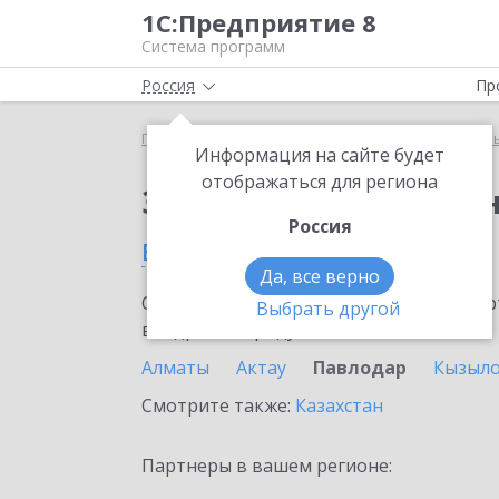
1С:Предприятие 8
Система программ
Россия
Пр
Главная
Тарифы ИТС
ИТС для централизованн
Информация на сайте будет
отображаться для региона
Заказать ИТС для це
Россия
в Павлодаре
Да, все верно
Ознакомьтесь с информационными карт
Выбрать другой
внедрение продукта.
Алматы
Актау
Павлодар
Кызыл
Смотрите также:
Казахстан
Партнеры в вашем регионе: