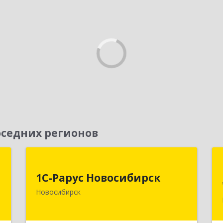
седних регионов
т
1С-Рарус Новосибирск
1С-Рарус Новосибирск
,
630015, Новосибирская обл,
Новосибирск
1
Новосибирск г, Планетная ул, дом №
30,производственный корпус 2Б,
пом.5а
е