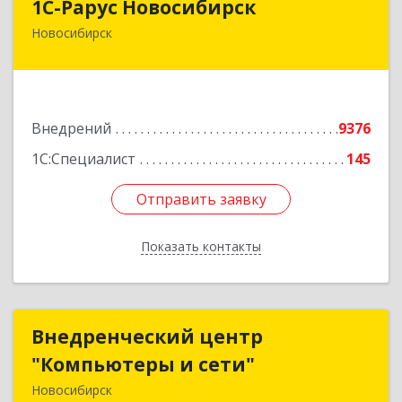
1С-Рарус Новосибирск
Новосибирск
630015, Новосибирская обл, Новосибирск г,
Планетная ул, дом № 30,производственный
корпус 2Б, пом.5а
Подробнее
Внедрений
9376
1С:Специалист
145
Отправить заявку
Отправить заявку
Показать контакты
Назад
Внедренческий центр
Внедренческий центр
"Компьютеры и сети"
"Компьютеры и сети"
Новосибирск