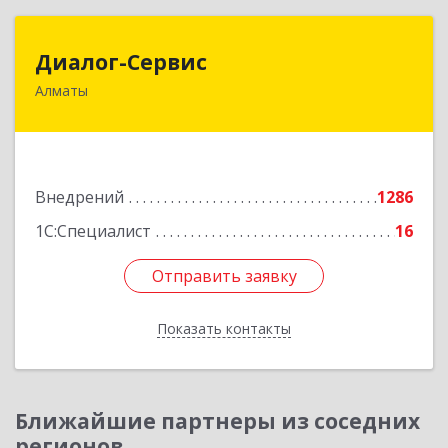
Диалог-Сервис
Диалог-Сервис
Алматы
050057, Республика Казахстан, г. Алматы, ул.
Мынбаева, 46/48, н.п.2
Подробнее
Внедрений
1286
1С:Специалист
16
Отправить заявку
Отправить заявку
Показать контакты
Назад
Ближайшие партнеры из соседних
регионов