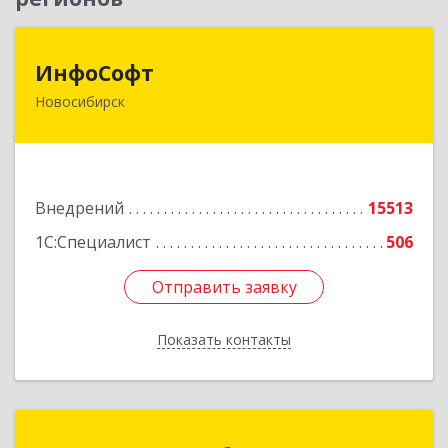
ИнфоСофт
ИнфоСофт
Новосибирск
630091, Новосибирская обл, Новосибирск г,
Крылова ул, дом № 31
Подробнее
Внедрений
15513
1С:Специалист
506
Отправить заявку
Отправить заявку
Показать контакты
Назад
1С-Рарус Новосибирск