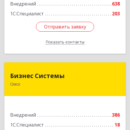
Внедрений
638
1С:Специалист
203
Отправить заявку
Отправить заявку
Показать контакты
Назад
Бизнес Системы
Бизнес Системы
Омск
644024, Омская обл, Омск г, Т.К.Щербанева ул,
дом № 35, оф.703
Подробнее
Внедрений
386
1С:Специалист
18