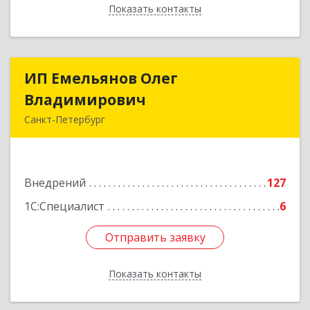
Показать контакты
Назад
ИП Емельянов Олег
ИП Емельянов Олег
Владимирович
Владимирович
Санкт-Петербург
197372, Санкт-Петербург г, Авиаконструкторов
пр-кт, дом № 3, корпус 2, кв.283
Внедрений
127
Подробнее
1С:Специалист
6
Отправить заявку
Отправить заявку
Показать контакты
Назад