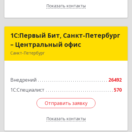
Показать контакты
Назад
1С:Первый Бит, Санкт-Петербург
1С:Первый Бит, Санкт-Петербург
– Центральный офис
– Центральный офис
Санкт-Петербург
г.Санкт-Петербург, Невский проспект, 10
Подробнее
Внедрений
26492
1С:Специалист
570
Отправить заявку
Отправить заявку
Показать контакты
Назад