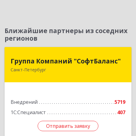
Ближайшие партнеры из соседних
регионов
Группа Компаний "СофтБаланс"
Группа Компаний "СофтБаланс"
Санкт-Петербург
195112, Санкт-Петербург г, Заневский пр-кт,
дом № 30, корпус 2, литера А
Подробнее
Внедрений
5719
1С:Специалист
407
Отправить заявку
Отправить заявку