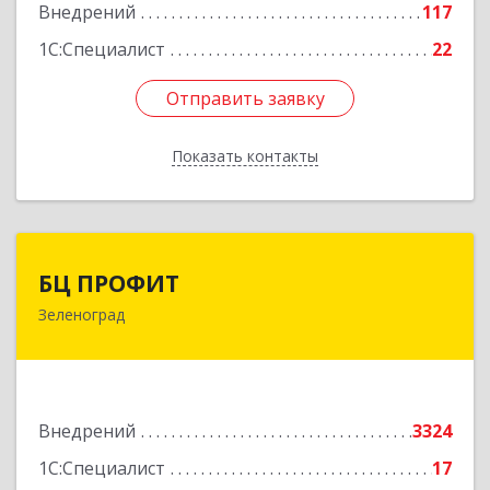
Подробнее
Внедрений
117
1С:Специалист
22
Отправить заявку
Отправить заявку
Показать контакты
Назад
БЦ ПРОФИТ
БЦ ПРОФИТ
Зеленоград
124482, Москва г, Зеленоград г, корпус 340,
этаж 1, пом.Х, ком.1-5
Подробнее
Внедрений
3324
1С:Специалист
17