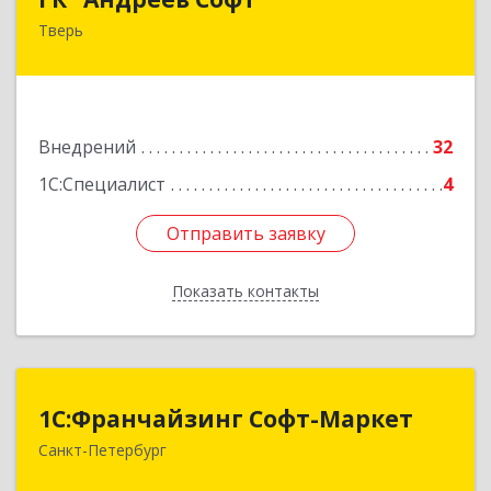
Тверь
170000, Тверская обл, Тверь г, Новоторжская
ул, дом № 21, корпус 1
Подробнее
Внедрений
32
1С:Специалист
4
Отправить заявку
Отправить заявку
Показать контакты
Назад
1С:Франчайзинг Софт-Маркет
1С:Франчайзинг Софт-Маркет
Санкт-Петербург
Санкт-Петербург г, Суворовский проспект, 10