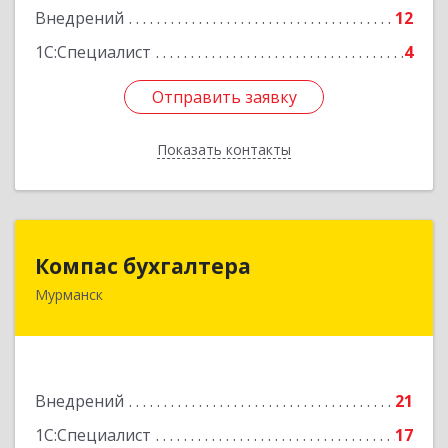
Подробнее
Внедрений
12
1С:Специалист
4
Отправить заявку
Отправить заявку
Показать контакты
Назад
Компас бухгалтера
Компас бухгалтера
Мурманск
183032, Мурманская обл, Мурманск г,
Радищева ул, дом № 14/1, оф.А
Подробнее
Внедрений
21
1С:Специалист
17