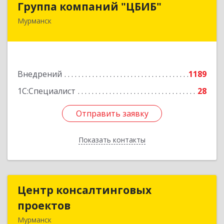
Группа компаний "ЦБИБ"
Мурманск
183010, Мурманская обл, Мурманск г, Кирова
пр-кт, дом № 17
Подробнее
Внедрений
1189
1С:Специалист
28
Отправить заявку
Отправить заявку
Показать контакты
Назад
Центр консалтинговых
Центр консалтинговых
проектов
проектов
Мурманск