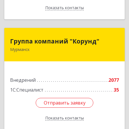
Показать контакты
Назад
Группа компаний "Корунд"
Группа компаний "Корунд"
Мурманск
183025, Мурманская обл, Мурманск г, Тарана
ул, дом № 10
Подробнее
Внедрений
2077
1С:Специалист
35
Отправить заявку
Отправить заявку
Показать контакты
Назад