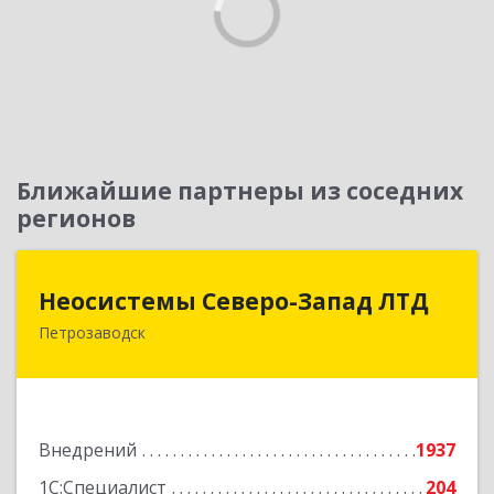
Ближайшие партнеры из соседних
регионов
Неосистемы Северо-Запад ЛТД
Неосистемы Северо-Запад ЛТД
Петрозаводск
185001, Карелия Респ, Петрозаводск г,
Первомайский (Первомайский р-н) пр-кт, дом
№ 54, пом.27
Подробнее
Внедрений
1937
1С:Специалист
204