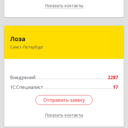
Показать контакты
Назад
Лоза
Лоза
Санкт-Петербург
194044, Санкт-Петербург г, Выборгская наб,
дом № 49,БЦ "Компрессор", оф.600
Подробнее
Внедрений
2287
1С:Специалист
17
Отправить заявку
Отправить заявку
Показать контакты
Назад