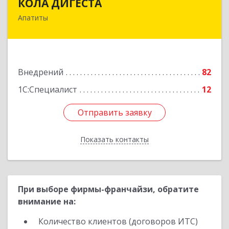
КОЛА ДИГЕСТА
Апатиты
184209, Мурманская обл, Апатиты г,
Космонавтов ул, дом № 17
Подробнее
Внедрений
82
1С:Специалист
12
Отправить заявку
Отправить заявку
Показать контакты
Назад
При выборе фирмы-франчайзи, обратите
внимание на:
Количество клиентов (договоров ИТС)