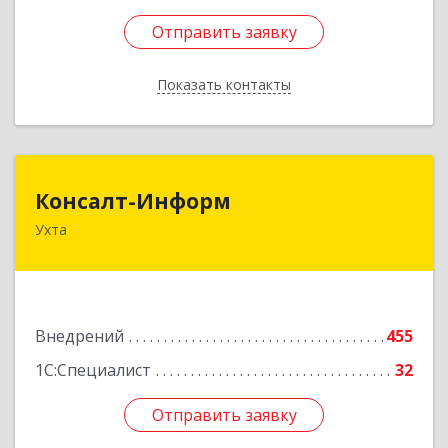
Отправить заявку
Отправить заявку
Показать контакты
Назад
Консалт-Информ
Консалт-Информ
Ухта
169300, Коми Респ, Ухта г, Строителей пр-д 1, 2
под.,6 этаж
Подробнее
Внедрений
455
1С:Специалист
32
Отправить заявку
Отправить заявку