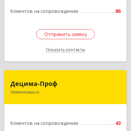
Подробнее
Клиентов на сопровождении
86
Отправить заявку
Отправить заявку
Показать контакты
Назад
Децима-Проф
Децима-Проф
Невинномысск
357100, Ставропольский край, Невинномысск г,
Гагарина ул, дом № 63
Подробнее
Клиентов на сопровождении
43