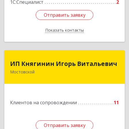
1С:Специалист
2
Отправить заявку
Отправить заявку
Показать контакты
Назад
ИП Княгинин Игорь Витальевич
ИП Княгинин Игорь Витальевич
Мостовской
352570, Краснодарский край, Мостовский р-н,
Мостовской пгт, Гоголя ул, дом № 113, кв.3
Подробнее
Клиентов на сопровождении
11
Отправить заявку
Отправить заявку