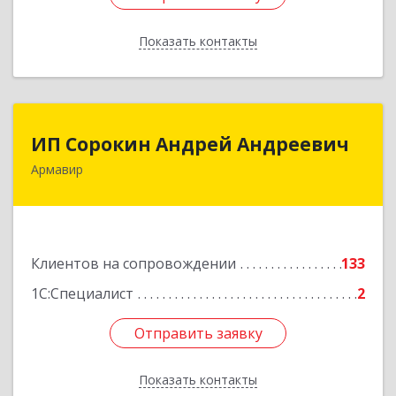
Показать контакты
Назад
ИП Сорокин Андрей Андреевич
ИП Сорокин Андрей Андреевич
Армавир
352900, Краснодарский край, Армавир г,
Ф.Энгельса ул, дом № 25, кв.309
Подробнее
Клиентов на сопровождении
133
1С:Специалист
2
Отправить заявку
Отправить заявку
Показать контакты
Назад