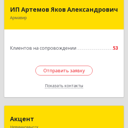
ИП Артемов Яков Александрович
ИП Артемов Яков Александрович
Армавир
Подробнее
Клиентов на сопровождении
53
Отправить заявку
Отправить заявку
Показать контакты
Назад
Акцент
Акцент
Невинномысск