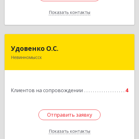
Показать контакты
Назад
Удовенко О.С.
Удовенко О.С.
Невинномысск
357 100, г.Невинномысск, ул.Революцеонная,
дом № 30, кв.54
Подробнее
Клиентов на сопровождении
4
Отправить заявку
Отправить заявку
Показать контакты
Назад