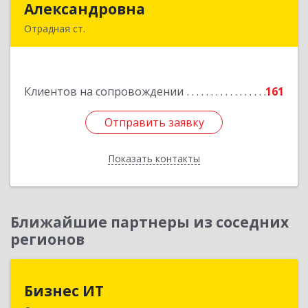
Александровна
Александровна
Отрадная ст.
352290, Краснодарский край, Отрадненский р-
н, Отрадная ст-ца, Курортная ул, дом № 39Б
Клиентов на сопровождении
161
Подробнее
Отправить заявку
Отправить заявку
Показать контакты
Назад
Ближайшие партнеры из соседних
регионов
Бизнес ИТ
Бизнес ИТ