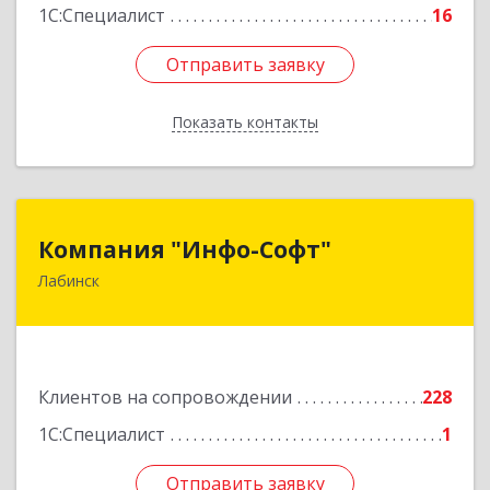
1С:Специалист
16
Отправить заявку
Отправить заявку
Показать контакты
Назад
Компания "Инфо-Софт"
Компания "Инфо-Софт"
Лабинск
352500, Краснодарский край, Лабинский р-н,
Лабинск г, Константинова ул, дом № 72
Подробнее
Клиентов на сопровождении
228
1С:Специалист
1
Отправить заявку
Отправить заявку