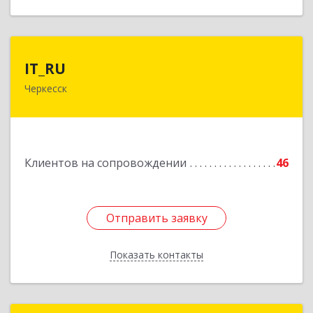
IT_RU
IT_RU
Черкесск
Подробнее
Клиентов на сопровождении
46
Отправить заявку
Отправить заявку
Показать контакты
Назад