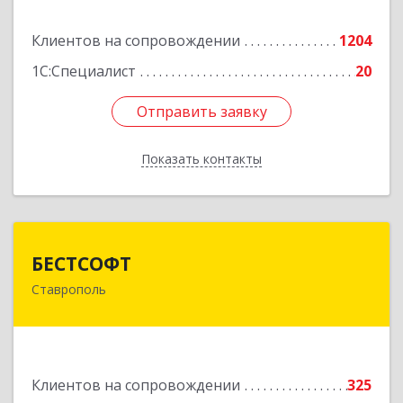
Подробнее
Клиентов на сопровождении
1204
1С:Специалист
20
Отправить заявку
Отправить заявку
Показать контакты
Назад
БЕСТСОФТ
БЕСТСОФТ
Ставрополь
355011, Ставропольский край, Ставрополь г,
45 Параллель ул, дом № 38, оф.151
Подробнее
Клиентов на сопровождении
325