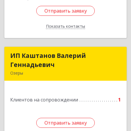
Отправить заявку
Отправить заявку
Показать контакты
Назад
ИП Каштанов Валерий
ИП Каштанов Валерий
Геннадьевич
Геннадьевич
Озеры
140560, Московская обл, Озерский р-н, Озеры г,
Ленина ул, дом № 202
Клиентов на сопровождении
1
Подробнее
Отправить заявку
Отправить заявку