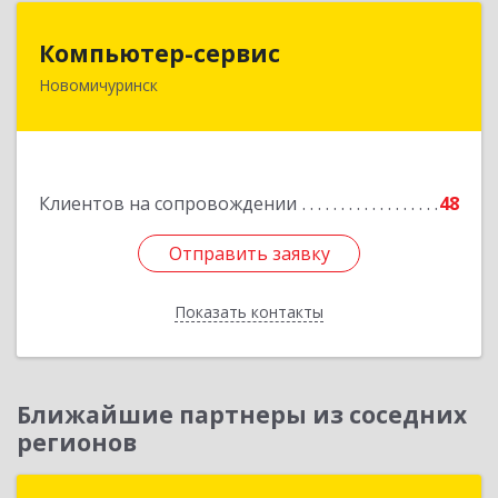
Компьютер-сервис
Компьютер-сервис
Новомичуринск
391160, Рязанская обл, Пронский р-н,
Новомичуринск г, Смирягина пр-кт, дом № 27-
46
Подробнее
Клиентов на сопровождении
48
Отправить заявку
Отправить заявку
Показать контакты
Назад
Ближайшие партнеры из соседних
регионов