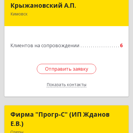
Крыжановский А.П.
Крыжановский А.П.
Кимовск
301720, Тульская область, г.Кимовск ,
ул.Белинского, д.16, кв.1
Подробнее
Клиентов на сопровождении
6
Отправить заявку
Отправить заявку
Показать контакты
Назад
Фирма "Прогр-С" (ИП Жданов
Фирма "Прогр-С" (ИП Жданов
Е.В.)
Е.В.)
Озеры