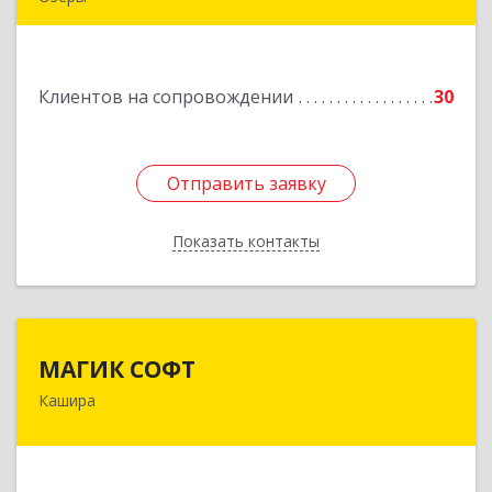
140563, Московская обл, Озерский р-н, Озеры г,
им Маршала Катукова мкр, дом № 16, кв.27
Клиентов на сопровождении
30
Подробнее
Отправить заявку
Отправить заявку
Показать контакты
Назад
МАГИК СОФТ
МАГИК СОФТ
Кашира
Подробнее