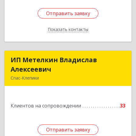
Отправить заявку
Отправить заявку
Показать контакты
Назад
ИП Метелкин Владислав
ИП Метелкин Владислав
Алексеевич
Алексеевич
Спас-Клепики
391030, Рязанская обл, Спас-Клепики г, 1 Мая ул,
дом № 10
Клиентов на сопровождении
33
Подробнее
Отправить заявку
Отправить заявку