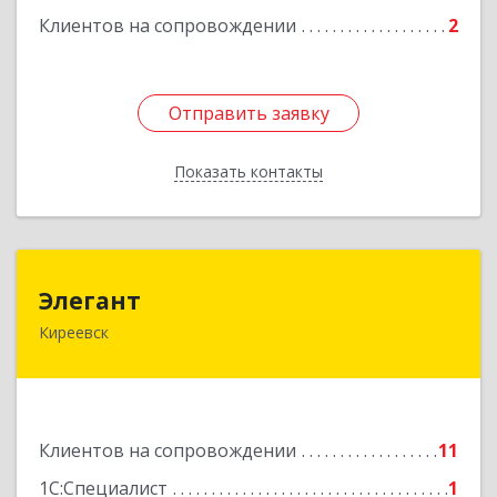
Клиентов на сопровождении
2
Отправить заявку
Отправить заявку
Показать контакты
Назад
Элегант
Элегант
Киреевск
301262, Тульская обл, Киреевск г, Чехова ул,
дом № 1
Подробнее
Клиентов на сопровождении
11
1С:Специалист
1