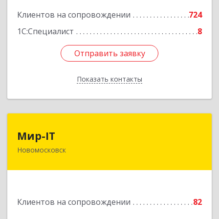
Подробнее
Клиентов на сопровождении
724
1С:Специалист
8
Отправить заявку
Отправить заявку
Показать контакты
Назад
Мир-IT
Мир-IT
Новомосковск
301650, Тульская обл, Новомосковск г,
Садовского ул, дом № 28, оф.2
Подробнее
Клиентов на сопровождении
82