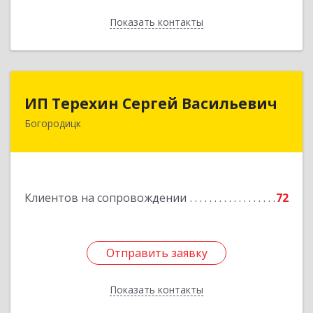
Показать контакты
Назад
ИП Терехин Сергей Васильевич
ИП Терехин Сергей Васильевич
Богородицк
301831, Тульская обл, Богородицкий р-н,
Богородицк г, Полевая ул, дом № 32, кв.92
Подробнее
Клиентов на сопровождении
72
Отправить заявку
Отправить заявку
Показать контакты
Назад