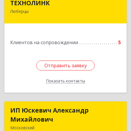
ТЕХНОЛИНК
Люберцы
140014, г.Люберцы, Октябрьский просп., д.373
Подробнее
Клиентов на сопровождении
5
Отправить заявку
Отправить заявку
Показать контакты
Назад
ИП Юскевич Александр
ИП Юскевич Александр
Михайлович
Михайлович
Московский