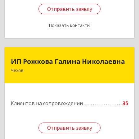
Отправить заявку
Отправить заявку
Показать контакты
Назад
ИП Рожкова Галина Николаевна
ИП Рожкова Галина Николаевна
Чехов
142306, Московская обл, Чеховский р-н, Чехов
г, Лопасненская ул, дом № 7, кв.99
Подробнее
Клиентов на сопровождении
35
Отправить заявку
Отправить заявку