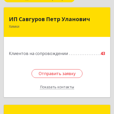
ИП Савгуров Петр Уланович
ИП Савгуров Петр Уланович
Химки
141407, Московская обл, Химки г, Молодежная
ул, дом № 68, кв.443
Подробнее
Клиентов на сопровождении
43
Отправить заявку
Отправить заявку
Показать контакты
Назад
ТЕХНОЛИНК