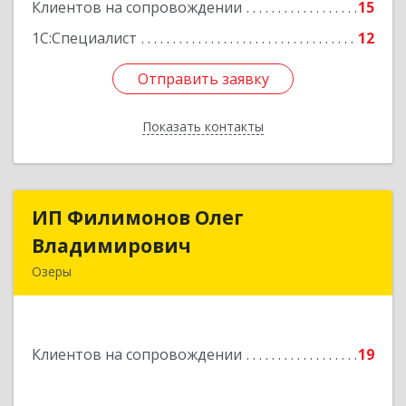
Клиентов на сопровождении
15
1С:Специалист
12
Отправить заявку
Отправить заявку
Показать контакты
Назад
ИП Филимонов Олег
ИП Филимонов Олег
Владимирович
Владимирович
Озеры
140560, Московская обл, Озерский г.о., Озеры г.,
им Маршала Катукова мкр, дом № 29, кв.52
Клиентов на сопровождении
19
Подробнее