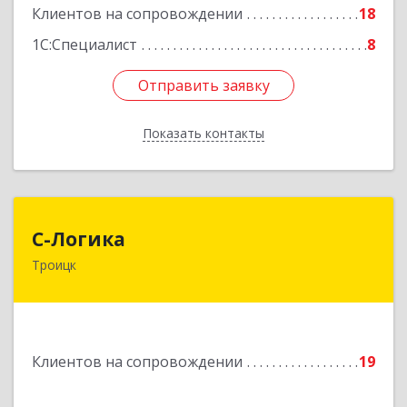
Подробнее
Клиентов на сопровождении
18
1С:Специалист
8
Отправить заявку
Отправить заявку
Показать контакты
Назад
С-Логика
С-Логика
Троицк
108840, Москва г, Троицк г, Центральная ул,
дом № 12, этаж 4, офисы 2 и 3
Подробнее
Клиентов на сопровождении
19