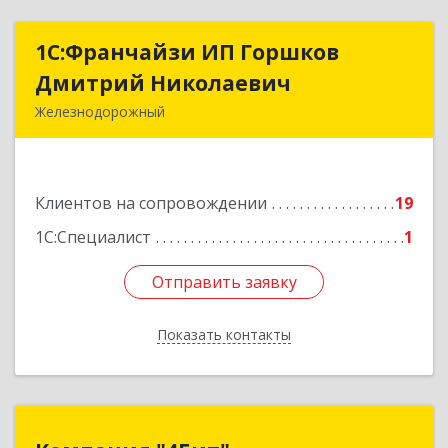
1С:Франчайзи ИП Горшков
1С:Франчайзи ИП Горшков
Дмитрий Николаевич
Дмитрий Николаевич
Железнодорожный
143980, Московская обл, Железнодорожный г,
Пролетарская ул, дом № 10, кв.25
Клиентов на сопровождении
19
Подробнее
1С:Специалист
1
Отправить заявку
Отправить заявку
Показать контакты
Назад
Компания "4Бит"