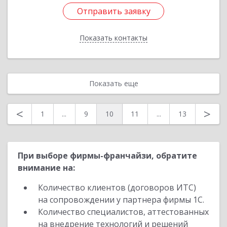
Отправить заявку
Отправить заявку
Показать контакты
Назад
Показать еще
<
>
1
...
9
10
11
...
13
При выборе фирмы-франчайзи, обратите
внимание на:
Количество клиентов (договоров ИТС)
на сопровождении у партнера фирмы 1С.
Количество специалистов, аттестованных
на внедрение технологий и решений