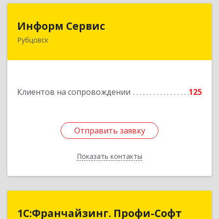
Информ Сервис
Информ Сервис
Рубцовск
658204, Алтайский край, Рубцовск г, Алтайская
ул, дом № 7
Подробнее
Клиентов на сопровождении
125
Отправить заявку
Отправить заявку
Показать контакты
Назад
1С:Франчайзинг. Профи-Софт
1С:Франчайзинг. Профи-Софт