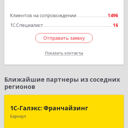
Подробнее
Клиентов на сопровождении
1496
1С:Специалист
16
Отправить заявку
Отправить заявку
Показать контакты
Назад
Ближайшие партнеры из соседних
регионов
1С-Галэкс: Франчайзинг
1С-Галэкс: Франчайзинг
Барнаул
656015, Алтайский край, Барнаул г, Деповская
ул, дом № 7, каб.А-105