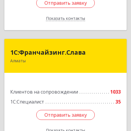
Отправить заявку
Отправить заявку
Показать контакты
Назад
1С:Франчайзинг.Слава
1С:Франчайзинг.Слава
Алматы
Казахстан, Алматы, 050022, Кашгарская 58-2
Подробнее
Клиентов на сопровождении
1033
1С:Специалист
35
Отправить заявку
Отправить заявку
Показать контакты
Назад