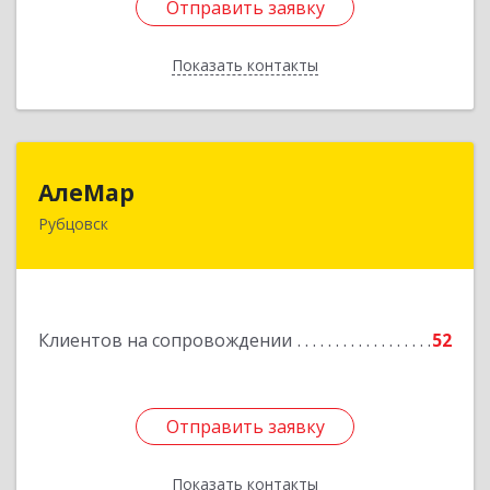
Отправить заявку
Отправить заявку
Показать контакты
Назад
АлеМар
АлеМар
Рубцовск
658210, Алтайский край, Рубцовск г,
Комсомольская ул, дом № 80
Подробнее
Клиентов на сопровождении
52
Отправить заявку
Отправить заявку
Показать контакты
Назад