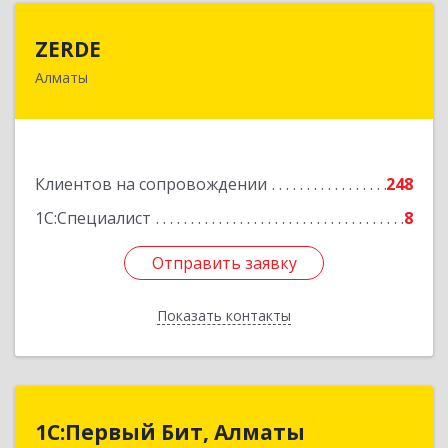
ZERDE
ZERDE
Алматы
050026, Республика Казахстан, г. Алматы, ул.
Байзакова, 132 "А"
Подробнее
Клиентов на сопровождении
248
1С:Специалист
8
Отправить заявку
Отправить заявку
Показать контакты
Назад
1С:Первый Бит, Алматы
1С:Первый Бит, Алматы