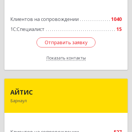
Подробнее
Клиентов на сопровождении
1040
1С:Специалист
15
Отправить заявку
Отправить заявку
Показать контакты
Назад
АЙТИС
АЙТИС
Барнаул
656067, Алтайский край, Барнаул г, Взлетная ул,
дом № 65
Подробнее