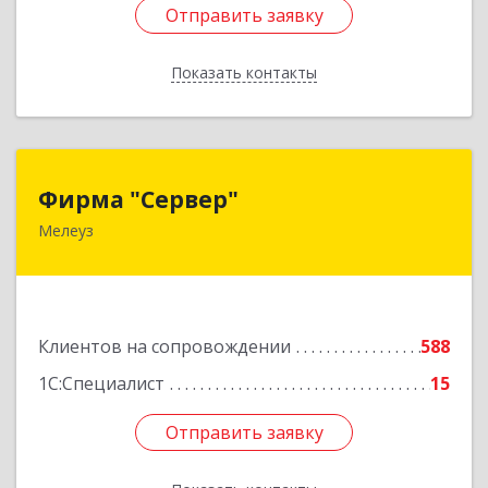
Отправить заявку
Отправить заявку
Показать контакты
Назад
Фирма "Сервер"
Фирма "Сервер"
Мелеуз
453852, Башкортостан Респ, Мелеузовский р-н,
Мелеуз г, 32-й мкр, дом № 36
Подробнее
Клиентов на сопровождении
588
1С:Специалист
15
Отправить заявку
Отправить заявку