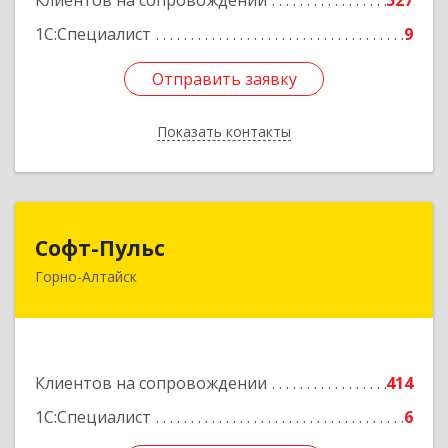
Клиентов на сопровождении
527
1С:Специалист
9
Отправить заявку
Отправить заявку
Показать контакты
Назад
Софт-Пульс
Софт-Пульс
Горно-Алтайск
649006, Алтай Респ, Горно-Алтайск г,
Комсомольская ул, дом № 13
Подробнее
Клиентов на сопровождении
414
1С:Специалист
6