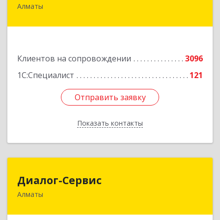
Алматы
050046, Казахстан, Алматы,ул. Сатпаева, д. 90/1,
6 этаж
Подробнее
Клиентов на сопровождении
3096
1С:Специалист
121
Отправить заявку
Отправить заявку
Показать контакты
Назад
Диалог-Сервис
Диалог-Сервис
Алматы
050057, Республика Казахстан, г. Алматы, ул.
Мынбаева, 46/48, н.п.2