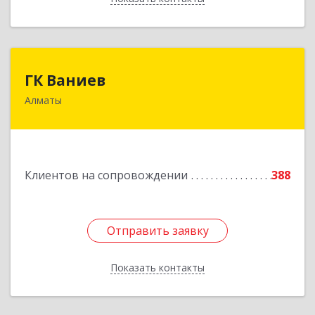
ГК Ваниев
ГК Ваниев
Алматы
Республика Казахстан, Бостандыкский район,
г.Алматы, ул. Егизбаева, 7/3 НП 96
Подробнее
Клиентов на сопровождении
388
Отправить заявку
Отправить заявку
Показать контакты
Назад