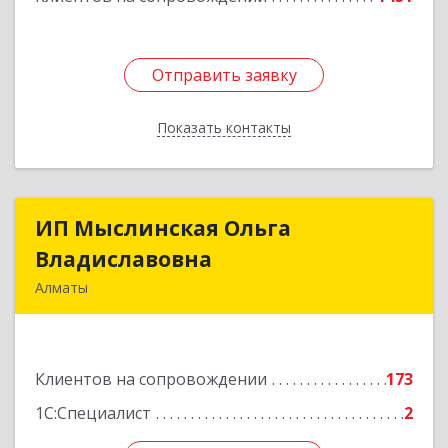
Отправить заявку
Отправить заявку
Показать контакты
Назад
ИП Мыслинская Ольга
ИП Мыслинская Ольга
Владиславовна
Владиславовна
Алматы
КАЗАХСТАН, 050000, Алматы, мкр. Орбита 3,
дом № 26, кв.226
Клиентов на сопровождении
173
Подробнее
1С:Специалист
2