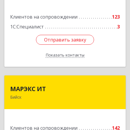
Подробнее
Клиентов на сопровождении
123
1С:Специалист
3
Отправить заявку
Отправить заявку
Показать контакты
Назад
МАРЭКС ИТ
МАРЭКС ИТ
Бийск
Алтайский край, Бийск г, Разина, дом № 94
Подробнее
Клиентов на сопровождении
142