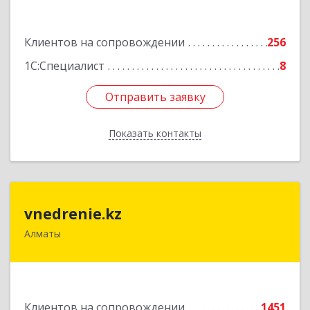
Подробнее
Клиентов на сопровождении
256
1С:Специалист
8
Отправить заявку
Отправить заявку
Показать контакты
Назад
vnedrenie.kz
vnedrenie.kz
Алматы
Казахстан, г.Алматы, ул.Прокофьева 45-56
Подробнее
Клиентов на сопровождении
1451