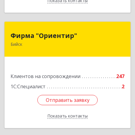
Показать контакты
Назад
Фирма "Ориентир"
Фирма "Ориентир"
Бийск
659300, Алтайский край, Бийск г, Сергея Кирова
пр-кт, дом № 3
Подробнее
Клиентов на сопровождении
247
1С:Специалист
2
Отправить заявку
Отправить заявку
Показать контакты
Назад