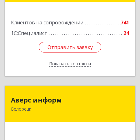
Подробнее
Клиентов на сопровождении
741
1С:Специалист
24
Отправить заявку
Отправить заявку
Показать контакты
Назад
Аверс информ
Аверс информ
Белорецк
453500, Башкортостан Респ, Белорецкий р-н,
Белорецк г, 50 лет Октября ул, дом № 55,
корпус 1