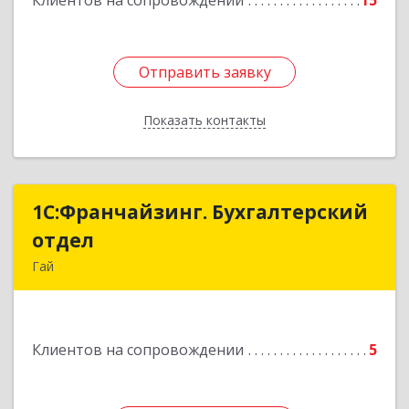
Клиентов на сопровождении
15
Отправить заявку
Отправить заявку
Показать контакты
Назад
1С:Франчайзинг. Бухгалтерский
1С:Франчайзинг. Бухгалтерский
отдел
отдел
Гай
462635, Оренбургская обл, Гай г, Победы пр-кт,
дом № 1, кв.12
Клиентов на сопровождении
5
Подробнее