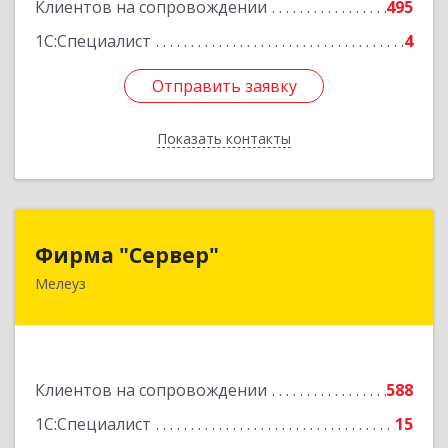
Подробнее
Клиентов на сопровождении
495
1С:Специалист
4
Отправить заявку
Отправить заявку
Показать контакты
Назад
Фирма "Сервер"
Фирма "Сервер"
Мелеуз
453852, Башкортостан Респ, Мелеузовский р-н,
Мелеуз г, 32-й мкр, дом № 36
Подробнее
Клиентов на сопровождении
588
1С:Специалист
15