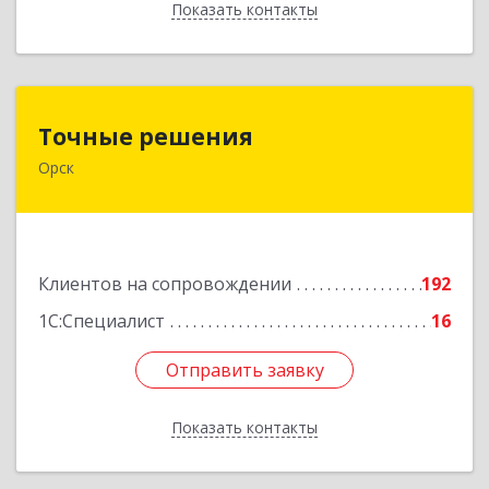
Показать контакты
Назад
Точные решения
Точные решения
Орск
462403, Оренбургская обл, Орск г,
Краматорская ул, дом № 2Б, пом.3, этаж 1, офис
2
Подробнее
Клиентов на сопровождении
192
1С:Специалист
16
Отправить заявку
Отправить заявку
Показать контакты
Назад