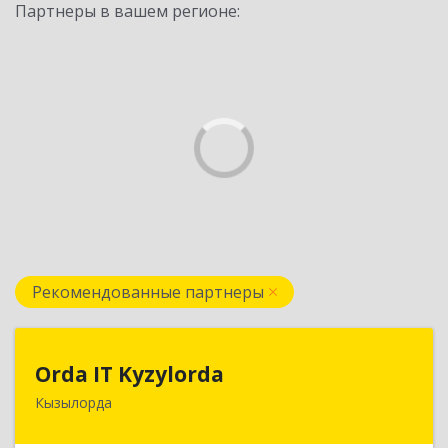
Партнеры в вашем регионе:
Рекомендованные партнеры
Orda IT Kyzylorda
Orda IT Kyzylorda
Кызылорда
120008, Республика Казахстан, г. Кызылорда, пр.
Абая, д. 51, кв. 2