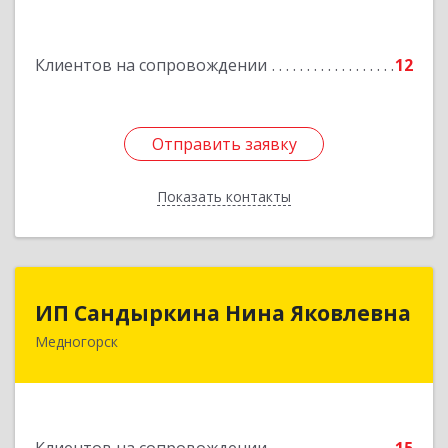
Подробнее
Клиентов на сопровождении
12
Отправить заявку
Отправить заявку
Показать контакты
Назад
ИП Сандыркина Нина Яковлевна
ИП Сандыркина Нина Яковлевна
Медногорск
462270, Оренбургская обл, Медногорск г,
Металлургов ул, дом № 19, кв.22
Подробнее