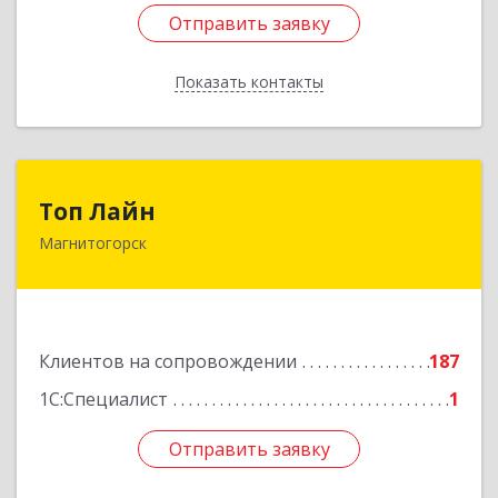
Отправить заявку
Отправить заявку
Показать контакты
Назад
Топ Лайн
Топ Лайн
Магнитогорск
454000, Челябинская обл, Магнитогорск г,
Галиуллина ул, дом № 11, А, кв.1
Подробнее
Клиентов на сопровождении
187
1С:Специалист
1
Отправить заявку
Отправить заявку