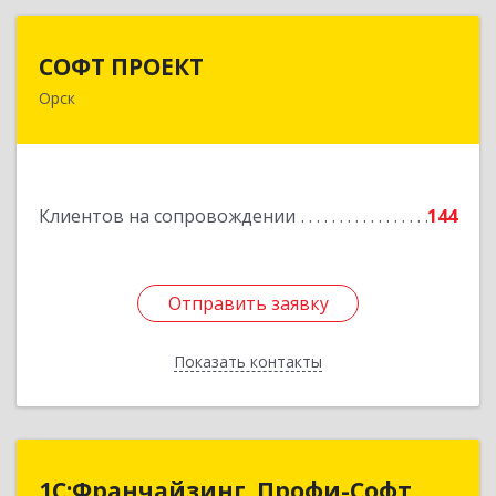
СОФТ ПРОЕКТ
СОФТ ПРОЕКТ
Орск
462430, Оренбургская обл, Орск г,
Добровольского ул, дом № 23, кв.11
Подробнее
Клиентов на сопровождении
144
Отправить заявку
Отправить заявку
Показать контакты
Назад
1С:Франчайзинг. Профи-Софт
1С:Франчайзинг. Профи-Софт