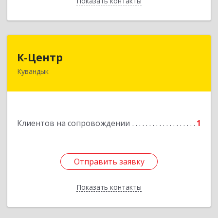
Показать контакты
Назад
К-Центр
К-Центр
Кувандык
462243, Оренбургская обл, Кувандыкский р-н,
Кувандык г, Ленина ул, дом № 20
Подробнее
Клиентов на сопровождении
1
Отправить заявку
Отправить заявку
Показать контакты
Назад