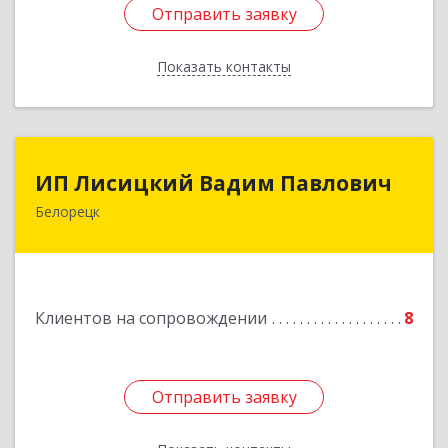
Отправить заявку
Отправить заявку
Показать контакты
Назад
ИП Лисицкий Вадим Павлович
ИП Лисицкий Вадим Павлович
Белорецк
453501, Башкортостан Респ, Белорецк г,
Кооперативная ул, дом № 4, корпус А, кв.32
Подробнее
Клиентов на сопровождении
8
Отправить заявку
Отправить заявку