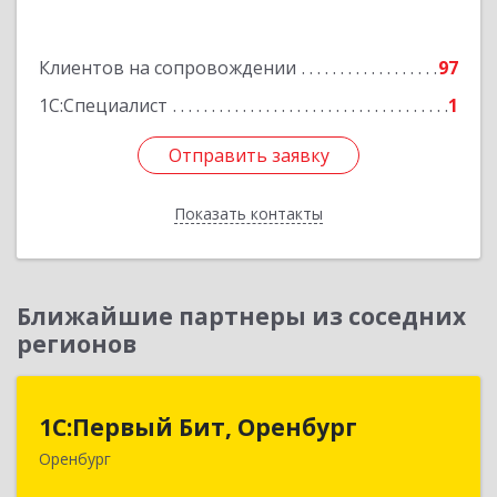
Подробнее
Клиентов на сопровождении
97
1С:Специалист
1
Отправить заявку
Отправить заявку
Показать контакты
Назад
Ближайшие партнеры из соседних
регионов
1С:Первый Бит, Оренбург
1С:Первый Бит, Оренбург
Оренбург
460044, Оренбургская обл, Оренбург, Березка
ул, дом № 2/5, пом.4