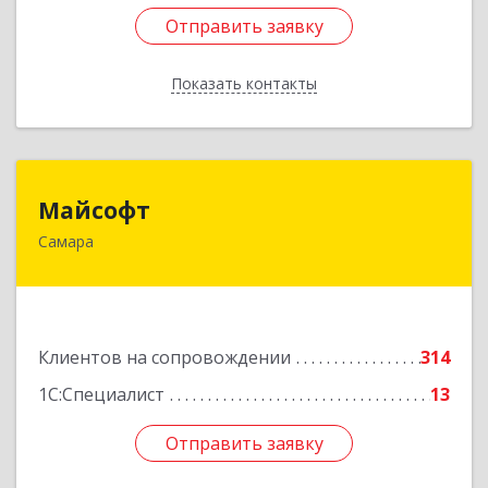
Отправить заявку
Отправить заявку
Показать контакты
Назад
Майсофт
Майсофт
Самара
443076, Самарская обл, Самара г, Партизанская
ул, дом № 177А, ком.1,2,3,4,5
Подробнее
Клиентов на сопровождении
314
1С:Специалист
13
Отправить заявку
Отправить заявку