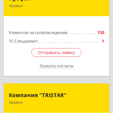
Уральск
090000 ЗКО М.Маметовой, д.50/1, кв.29
Подробнее
Клиентов на сопровождении
130
1С:Специалист
1
Отправить заявку
Отправить заявку
Показать контакты
Назад
Компания "TRISTAR"
Компания "TRISTAR"
Уральск
Казахстан, Уральск, пр.Н.Назарбаева, 215-418