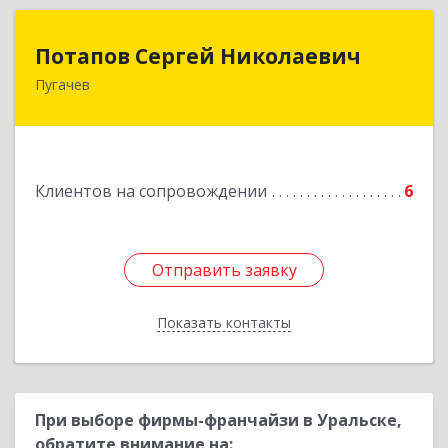
Потапов Сергей Николаевич
Потапов Сергей Николаевич
Пугачев
413 720, Пугачев, ул.Топорковская,д.153
Подробнее
Клиентов на сопровождении
6
Отправить заявку
Отправить заявку
Показать контакты
Назад
При выборе фирмы-франчайзи в Уральске,
обратите внимание на: