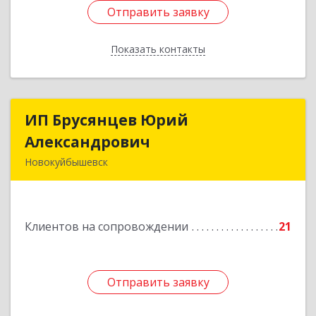
Отправить заявку
Отправить заявку
Показать контакты
Назад
ИП Брусянцев Юрий
ИП Брусянцев Юрий
Александрович
Александрович
Новокуйбышевск
446200, Самарская обл, Новокуйбышевск г,
Гагарина 11
Клиентов на сопровождении
21
Подробнее
Отправить заявку
Отправить заявку