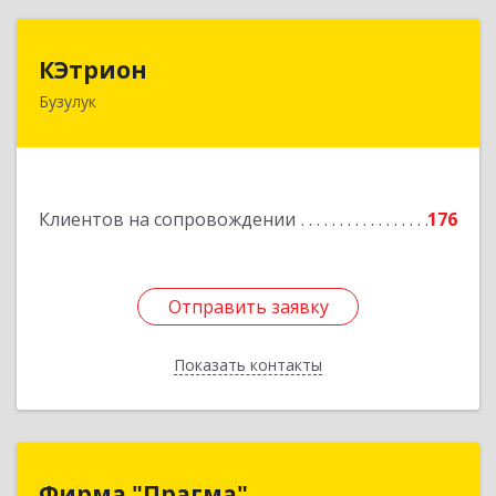
КЭтрион
КЭтрион
Бузулук
461040, Оренбургская обл, Бузулук г, Пушкина
ул, дом № 3Б
Подробнее
Клиентов на сопровождении
176
Отправить заявку
Отправить заявку
Показать контакты
Назад
Фирма "Прагма"
Фирма "Прагма"