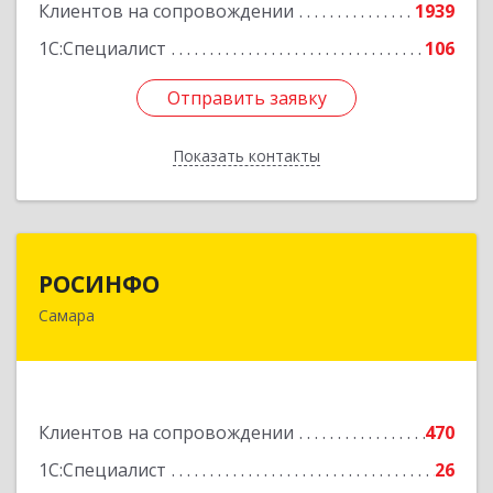
Клиентов на сопровождении
1939
1С:Специалист
106
Отправить заявку
Отправить заявку
Показать контакты
Назад
РОСИНФО
РОСИНФО
Самара
443069, Самарская обл, Самара г, Авроры ул,
дом № 110, оф.24
Подробнее
Клиентов на сопровождении
470
1С:Специалист
26