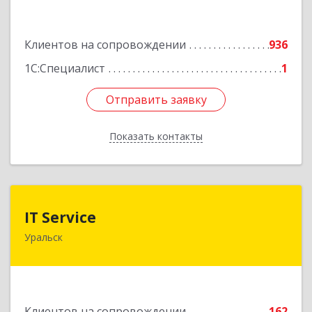
Подробнее
Клиентов на сопровождении
936
1С:Специалист
1
Отправить заявку
Отправить заявку
Показать контакты
Назад
IT Service
IT Service
Уральск
Казахстан , ЗКО , г.Уральск , ул.Кокчетавский
проезд , дом
Подробнее
Клиентов на сопровождении
162