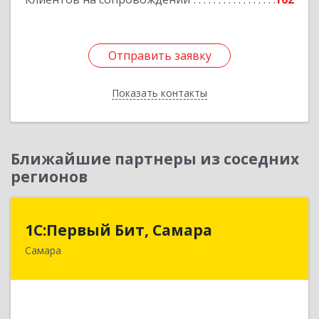
Отправить заявку
Отправить заявку
Показать контакты
Назад
Ближайшие партнеры из соседних
регионов
1С:Первый Бит, Самара
1С:Первый Бит, Самара
Самара
443013, Самарская обл, Самара г, Дачная ул,
дом № 24, пом.2/25
Подробнее