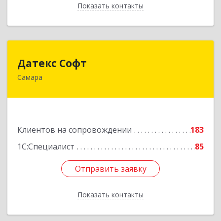
Показать контакты
Назад
Датекс Софт
Датекс Софт
Самара
443070, Самарская обл, Самара г, Партизанская
ул, дом № 86, оф.723
Подробнее
Клиентов на сопровождении
183
1С:Специалист
85
Отправить заявку
Отправить заявку
Показать контакты
Назад