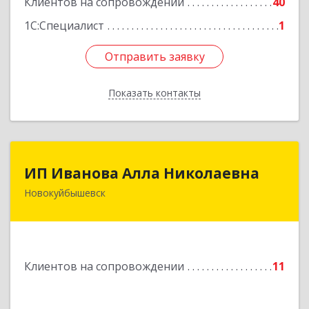
Клиентов на сопровождении
40
1С:Специалист
1
Отправить заявку
Отправить заявку
Показать контакты
Назад
ИП Иванова Алла Николаевна
ИП Иванова Алла Николаевна
Новокуйбышевск
446 201, Самарская обл.,
г.Новокуйбышевск,ул.Ворошилова,д.30,кв.70
Подробнее
Клиентов на сопровождении
11