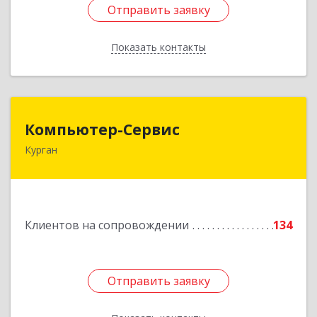
Отправить заявку
Отправить заявку
Показать контакты
Назад
Компьютер-Сервис
Компьютер-Сервис
Курган
640022, Курганская обл, Курган г, Василия
Блюхера ул, дом № 30, пом.1
Подробнее
Клиентов на сопровождении
134
Отправить заявку
Отправить заявку