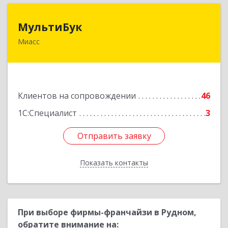
МультиБук
МультиБук
Миасс
456318, Челябинская обл, Миасс г, Жуковского
ул, дом № 8, кв.61
Подробнее
Клиентов на сопровождении
46
1С:Специалист
3
Отправить заявку
Отправить заявку
Показать контакты
Назад
При выборе фирмы-франчайзи в Рудном,
обратите внимание на: