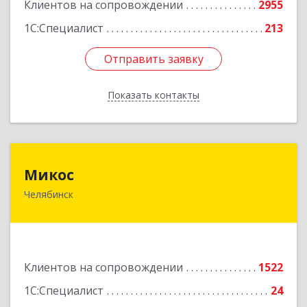
Клиентов на сопровождении
2955
1С:Специалист
213
Отправить заявку
Отправить заявку
Показать контакты
Назад
Микос
Микос
Челябинск
454126, Челябинская обл, Челябинск г,
Энтузиастов ул, дом № 28, корпус А, этаж 1
Подробнее
Клиентов на сопровождении
1522
1С:Специалист
24