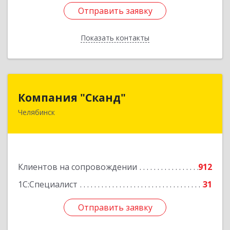
Отправить заявку
Отправить заявку
Показать контакты
Назад
Компания "Сканд"
Компания "Сканд"
Челябинск
454091, Челябинская обл, Челябинск г,
Революции пл, дом № 7, оф.1.16
Подробнее
Клиентов на сопровождении
912
1С:Специалист
31
Отправить заявку
Отправить заявку