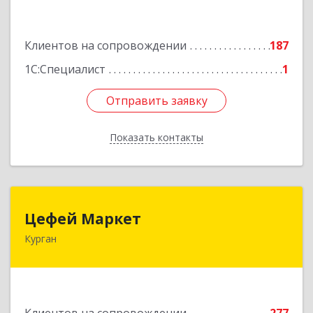
Подробнее
Клиентов на сопровождении
187
1С:Специалист
1
Отправить заявку
Отправить заявку
Показать контакты
Назад
Цефей Маркет
Цефей Маркет
Курган
640002, Курганская обл, Курган г, М.Горького
ул, дом № 35/1
Подробнее