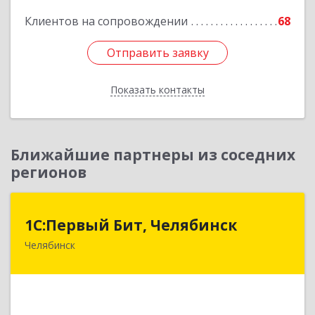
Подробнее
Клиентов на сопровождении
68
Отправить заявку
Отправить заявку
Показать контакты
Назад
Ближайшие партнеры из соседних
регионов
1С:Первый Бит, Челябинск
1С:Первый Бит, Челябинск
Челябинск
454084, Челябинская обл, Челябинск г,
Каслинская ул, дом № 77, оф.109
Подробнее