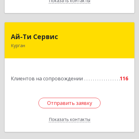
Показать контакты
Назад
Ай-Ти Сервис
Ай-Ти Сервис
Курган
640032, Курганская обл, г.о. Город Курган,
Курган г, Бажова ул, дом № 49, оф.304
Подробнее
Клиентов на сопровождении
116
Отправить заявку
Отправить заявку
Показать контакты
Назад