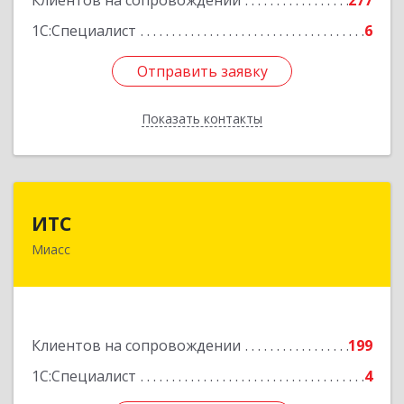
Клиентов на сопровождении
277
1С:Специалист
6
Отправить заявку
Отправить заявку
Показать контакты
Назад
ИТС
ИТС
Миасс
456300, Челябинская обл, Миасс г, Романенко
ул, дом № 50б
Подробнее
Клиентов на сопровождении
199
1С:Специалист
4