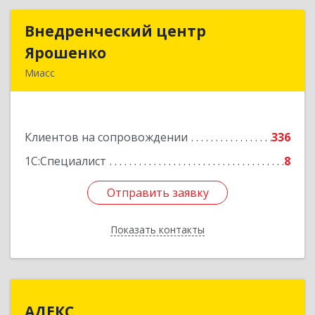
Внедренческий центр
Внедренческий центр
Ярошенко
Ярошенко
Миасс
456300, Челябинская обл, Миасс г, Романенко
ул, дом № 97
Клиентов на сопровождении
336
Подробнее
1С:Специалист
8
Отправить заявку
Отправить заявку
Показать контакты
Назад
АДЕКС
АДЕКС