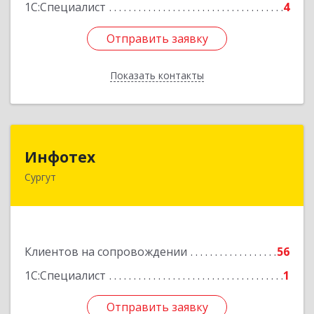
1С:Специалист
4
Отправить заявку
Отправить заявку
Показать контакты
Назад
Инфотех
Инфотех
Сургут
628400, Ханты-Мансийский Автономный округ
- Югра АО, Сургут г, Быстринская ул, дом № 8
Подробнее
Клиентов на сопровождении
56
1С:Специалист
1
Отправить заявку
Отправить заявку