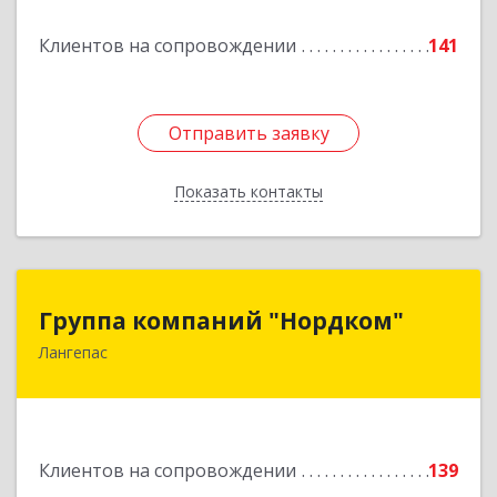
Подробнее
Клиентов на сопровождении
141
Отправить заявку
Отправить заявку
Показать контакты
Назад
Группа компаний "Нордком"
Группа компаний "Нордком"
Лангепас
628672, Тюменская обл, Лангепас г., Солнечная
ул., дом № 21/1, каб.313
Подробнее
Клиентов на сопровождении
139