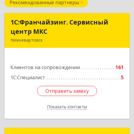
Рекомендованные партнеры
1С:Франчайзинг. Сервисный
1С:Франчайзинг. Сервисный
центр МКС
центр МКС
Нижневартовск
628615, Ханты-Мансийский Автономный округ
- Югра АО, Нижневартовск г, Северная ул, дом
№ 54А, стр.1, оф.112, 202
Клиентов на сопровождении
161
Подробнее
1С:Специалист
5
Отправить заявку
Отправить заявку
Показать контакты
Назад