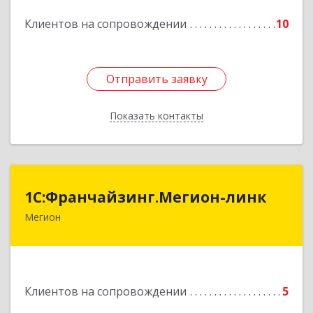
Подробнее
Клиентов на сопровождении
10
Отправить заявку
Отправить заявку
Показать контакты
Назад
1С:Франчайзинг.Мегион-линк
1С:Франчайзинг.Мегион-линк
Мегион
Подробнее
Клиентов на сопровождении
5