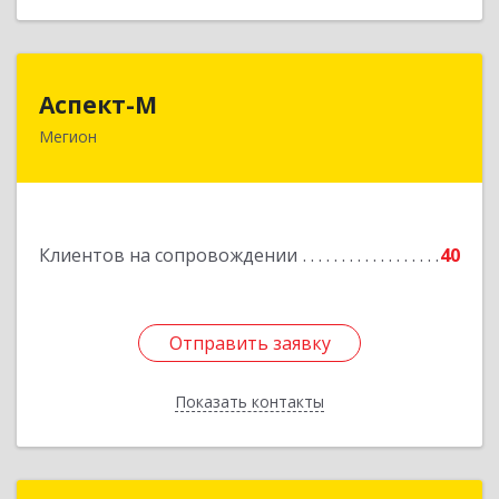
Аспект-М
Аспект-М
Мегион
628681, Ханты-Мансийский Автономный округ
- Югра АО, Мегион г, Строителей ул, дом № 2/3
Подробнее
Клиентов на сопровождении
40
Отправить заявку
Отправить заявку
Показать контакты
Назад