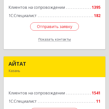
Клиентов на сопровождении
1395
Подробнее
1С:Специалист
182
Отправить заявку
Отправить заявку
Показать контакты
Назад
АЙТАТ
АЙТАТ
Казань
420097, Татарстан Респ, г.о. город Казань,
Казань г, Лейтенанта Шмидта ул, дом № 35А,
пом.203
Клиентов на сопровождении
1541
Подробнее
1С:Специалист
11