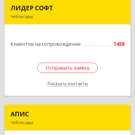
ЛИДЕР СОФТ
ЛИДЕР СОФТ
Чебоксары
428018, Чувашская Республика - Чувашия,
Чебоксары г, Московский пр-кт, дом № 17,
строение 1
Клиентов на сопровождении
1458
Подробнее
Отправить заявку
Отправить заявку
Показать контакты
Назад
АПИС
АПИС
Чебоксары
428001, Чувашская Республика - Чувашия,