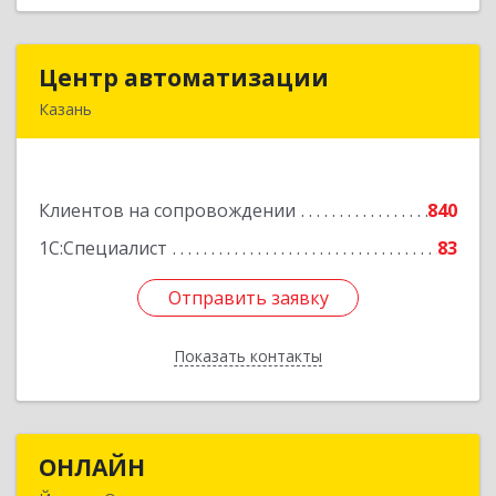
Центр автоматизации
Центр автоматизации
Казань
420133, Татарстан Респ, Казань г, Ямашева пр-
кт, дом № 92
Клиентов на сопровождении
840
Подробнее
1С:Специалист
83
Отправить заявку
Отправить заявку
Показать контакты
Назад
ОНЛАЙН
ОНЛАЙН