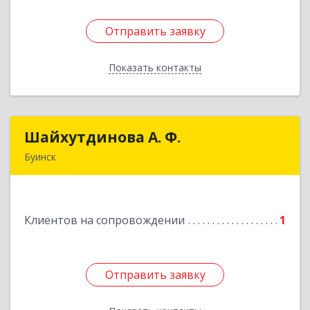
Отправить заявку
Отправить заявку
Показать контакты
Назад
Шайхутдинова А. Ф.
Шайхутдинова А. Ф.
Буинск
РТ, г.Буинск, ул.Р.Люксембург, д.144Б
Подробнее
Клиентов на сопровождении
1
Отправить заявку
Отправить заявку