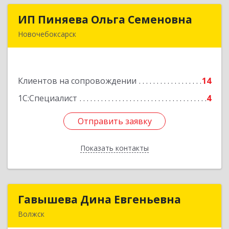
ИП Пиняева Ольга Семеновна
ИП Пиняева Ольга Семеновна
Новочебоксарск
429965, Чувашская Республика - Чувашия,
Новочебоксарск г, Пионерская ул, дом № 2,
корпус 2, кв.141
Клиентов на сопровождении
14
Подробнее
1С:Специалист
4
Отправить заявку
Отправить заявку
Показать контакты
Назад
Гавышева Дина Евгеньевна
Гавышева Дина Евгеньевна
Волжск