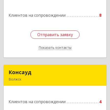
Подробнее
Клиентов на сопровождении
8
Отправить заявку
Отправить заявку
Показать контакты
Назад
Консауд
Консауд
Волжск
425005, Марий Эл респ, Волжск г, Пролетарская
ул, дом 4А, офис 21
Клиентов на сопровождении
4
Подробнее