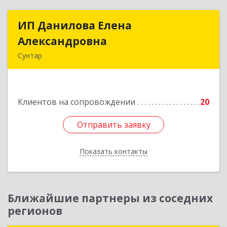
ИП Данилова Елена
ИП Данилова Елена
Александровна
Александровна
Сунтар
Подробнее
Клиентов на сопровождении
20
Отправить заявку
Отправить заявку
Показать контакты
Назад
Ближайшие партнеры из соседних
регионов