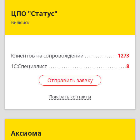
ЦПО "Статус"
ЦПО "Статус"
Вилюйск
677000, Саха /Якутия/ Респ, Якутск г, Ленина пр-
кт, дом № 1, оф.427
Подробнее
Клиентов на сопровождении
1273
1С:Специалист
8
Отправить заявку
Отправить заявку
Показать контакты
Назад
Аксиома
Аксиома