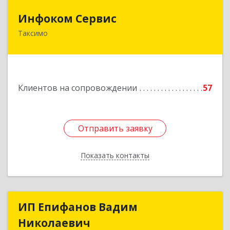
Инфоком Сервис
Инфоком Сервис
Таксимо
671560, Республика Бурятия, Муйский р-н, пгт.
Таксимо, ул. Железнодорожников, дом 14
Подробнее
Клиентов на сопровождении
57
Отправить заявку
Отправить заявку
Показать контакты
Назад
ИП Епифанов Вадим
ИП Епифанов Вадим
Николаевич
Николаевич