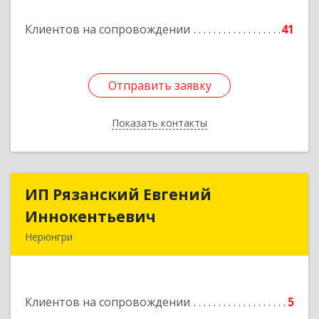
Подробнее
Клиентов на сопровождении
41
Отправить заявку
Отправить заявку
Показать контакты
Назад
ИП Рязанский Евгений
ИП Рязанский Евгений
Иннокентьевич
Иннокентьевич
Нерюнгри
678967, Саха /Якутия/ Респ, Нерюнгри г,
Дружбы Народов пр-кт, дом № 14
Клиентов на сопровождении
5
Подробнее