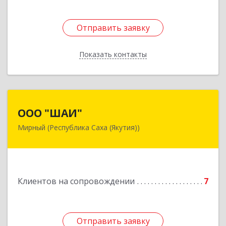
Отправить заявку
Отправить заявку
Показать контакты
Назад
ООО "ШАИ"
ООО "ШАИ"
Мирный (Республика Саха (Якутия))
678175, Республика Саха (Якутия), у.
Мирнинский, г. Мирный, ул. Ленина, дом 34,
квартира 5
Подробнее
Клиентов на сопровождении
7
Отправить заявку
Отправить заявку