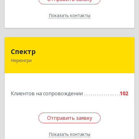
Показать контакты
Назад
Спектр
Спектр
Нерюнгри
678960, Саха /Якутия/ Респ, Нерюнгринский р-н,
Нерюнгри г, Южно-Якутская ул, дом № 29,
корпус 1
Подробнее
Клиентов на сопровождении
102
Отправить заявку
Отправить заявку
Показать контакты
Назад