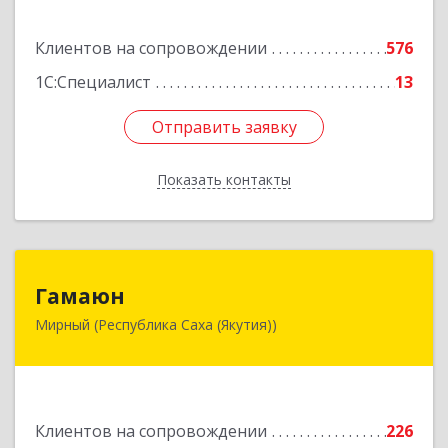
Подробнее
Клиентов на сопровождении
576
1С:Специалист
13
Отправить заявку
Отправить заявку
Показать контакты
Назад
Гамаюн
Гамаюн
Мирный (Республика Саха (Якутия))
678170, Саха /Якутия/ Респ, Мирнинский у,
Мирный г, Ленинградский пр-кт, дом № 48,
корпус а
Подробнее
Клиентов на сопровождении
226