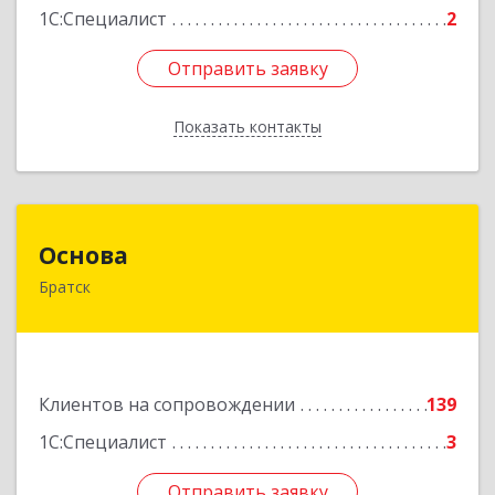
1С:Специалист
2
Отправить заявку
Отправить заявку
Показать контакты
Назад
Основа
Основа
Братск
665700, Иркутская обл, Братск г, Ленина
(Центральный ж/р) пр-кт, дом № 6, оф.1001
Подробнее
Клиентов на сопровождении
139
1С:Специалист
3
Отправить заявку
Отправить заявку