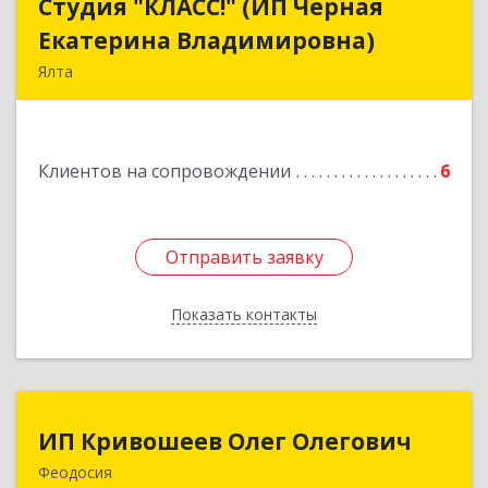
Студия "КЛАСС!" (ИП Черная
Студия "КЛАСС!" (ИП Черная
Екатерина Владимировна)
Екатерина Владимировна)
Ялта
98600, г. Ялта, ул. Свердлова, 24
Подробнее
Клиентов на сопровождении
6
Отправить заявку
Отправить заявку
Показать контакты
Назад
ИП Кривошеев Олег Олегович
ИП Кривошеев Олег Олегович
Феодосия