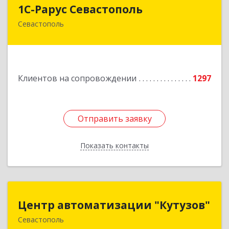
1С-Рарус Севастополь
1С-Рарус Севастополь
Севастополь
299011, Севастополь г, Кулакова ул, дом № 58
Подробнее
Клиентов на сопровождении
1297
Отправить заявку
Отправить заявку
Показать контакты
Назад
Центр автоматизации "Кутузов"
Центр автоматизации "Кутузов"
Севастополь
299011, Севастополь г, Генерала Петрова ул,