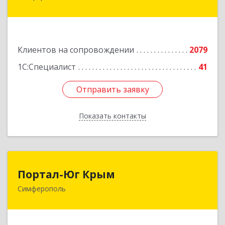
ул, дом № 79, оф.902
Подробнее
Клиентов на сопровождении
2079
1С:Специалист
41
Отправить заявку
Отправить заявку
Показать контакты
Назад
Портал-Юг Крым
Портал-Юг Крым
Симферополь
295015, Крым Респ, Симферополь г, Козлова ул,
дом № 27