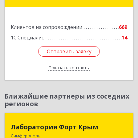
дом № 20, корпус 1, оф.1
Подробнее
Клиентов на сопровождении
669
1С:Специалист
14
Отправить заявку
Отправить заявку
Показать контакты
Назад
Ближайшие партнеры из соседних
регионов
Лаборатория Форт Крым
Лаборатория Форт Крым
Симферополь
295034, Крым Респ, Симферополь г, Киевская