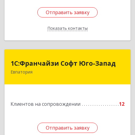
Отправить заявку
Отправить заявку
Показать контакты
Назад
1С:Франчайзи Софт Юго-Запад
1С:Франчайзи Софт Юго-Запад
Евпатория
297407, Крым Респ, Евпатория г, Победы пр-кт,
дом № 13, кв.45
Подробнее
Клиентов на сопровождении
12
Отправить заявку
Отправить заявку