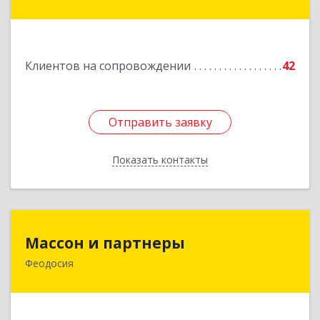
Подробнее
Клиентов на сопровождении
42
Отправить заявку
Отправить заявку
Показать контакты
Назад
Массон и партнеры
Массон и партнеры
Феодосия
298112, Крым Респ, Феодосия г, Крымская ул,
дом № 31
Подробнее