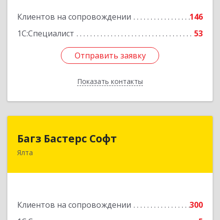
Подробнее
Клиентов на сопровождении
146
1С:Специалист
53
Отправить заявку
Отправить заявку
Показать контакты
Назад
Багз Бастерс Софт
Багз Бастерс Софт
Ялта
298603, Крым Респ, Ялта г, Свердлова ул, дом №
34
Подробнее
Клиентов на сопровождении
300