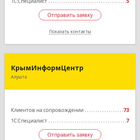
1С:Специалист
5
Отправить заявку
Отправить заявку
Показать контакты
Назад
КрымИнформЦентр
КрымИнформЦентр
Алушта
298500, Крым Респ, Алушта г, Горького ул, дом
№ 34А, оф.7
Подробнее
Клиентов на сопровождении
73
1С:Специалист
7
Отправить заявку
Отправить заявку