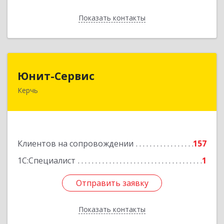
Показать контакты
Назад
Юнит-Сервис
Юнит-Сервис
Керчь
298300, Крым Респ, Керчь г, Кооперативный
пер, дом № 26
Подробнее
Клиентов на сопровождении
157
1С:Специалист
1
Отправить заявку
Отправить заявку
Показать контакты
Назад