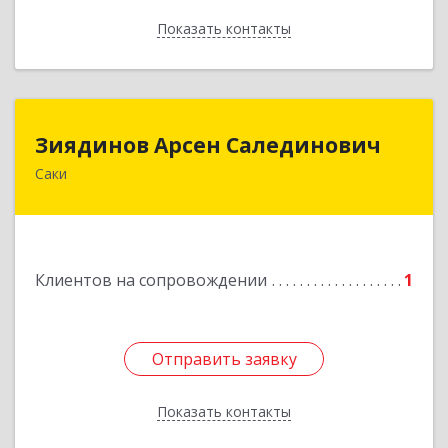
Показать контакты
Назад
Зиядинов Арсен Салединович
Зиядинов Арсен Салединович
Саки
г.Саки, Интернациональная, 5/2, кв.1
Подробнее
Клиентов на сопровождении
1
Отправить заявку
Отправить заявку
Показать контакты
Назад