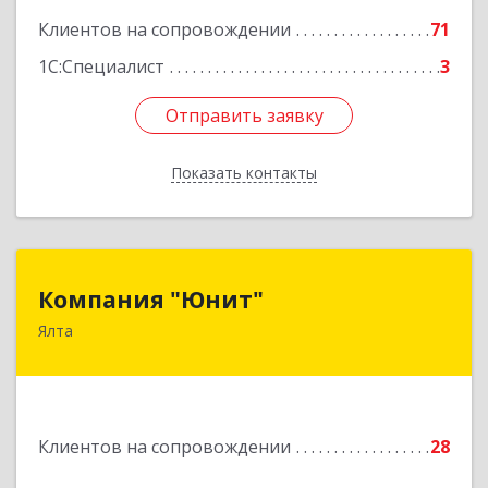
Клиентов на сопровождении
71
1С:Специалист
3
Отправить заявку
Отправить заявку
Показать контакты
Назад
Компания "Юнит"
Компания "Юнит"
Ялта
298600, Крым Респ, Ялта г, Васильева ул, дом №
16, оф.400
Подробнее
Клиентов на сопровождении
28