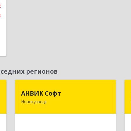
2
3
седних регионов
т
АНВИК Софт
АНВИК Софт
Новокузнецк
а
654079, Кемеровская область -
5
Кузбасс, Новокузнецкий г.о,
Новокузнецк г, Куйбышевский р-н,
Невского ул, дом № 1, этаж 2
е