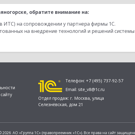
яногорске, обратите внимание на:
в ИТС) на сопровождении у партнера фирмы 1С.
стованных на внедрение технологий и решений системы
Телефон:
+7 (495) 737-92-57
льности
Email:
site_v8@1c.ru
 сайту
Отдел продаж:
г. Москва
,
улица
Селезнёвская, дом 21
© 2026 АО «Группа 1С» (правопреемник «1С»). Все права на сайт защищен