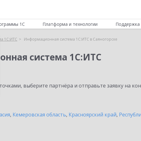
ограммы 1С
Платформа и технологии
Поддержка 
а 1С:ИТС
Информационная система 1С:ИТС в Саяногорске
онная система 1С:ИТС
очками, выберите партнёра и отправьте заявку на ко
асия
,
Кемеровская область
,
Красноярский край
,
Республ