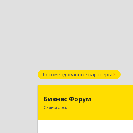
Рекомендованные партнеры
Бизнес Фору
Бизнес Форум
Саяногорск
655603, Хакасия Респ, Саяногорск г
Советский мкр, дом № 2, кв.26
Подробне