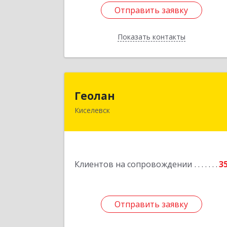
Отправить заявку
Отправить заявку
Показать контакты
Назад
Геола
Геолан
Киселевск
652700, Кемеровская обл, Киселевск г
Транспортная ул, дом № 5
Подробне
Клиентов на сопровождении
3
Отправить заявку
Отправить заявку