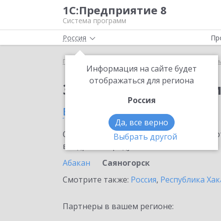
1С:Предприятие 8
Система программ
Россия
Пр
Главная
Сервисы ИТС
Информационная систем
Информация на сайте будет
отображаться для региона
Заказать Информаци
Россия
в Саяногорске
Да, все верно
Ознакомьтесь с информационными карт
Выбрать другой
внедрение продукта.
Абакан
Саяногорск
Смотрите также:
Россия
,
Республика Хак
Партнеры в вашем регионе: