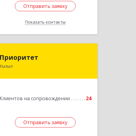
Отправить заявку
Отправить заявку
Показать контакты
Назад
Приоритет
Приоритет
Кызыл
667000, Тыва Респ, Кызыл г,
Комсомольская ул, дом № 20, кв. 2,
оф.1
Подробнее
Клиентов на сопровождении
24
Отправить заявку
Отправить заявку