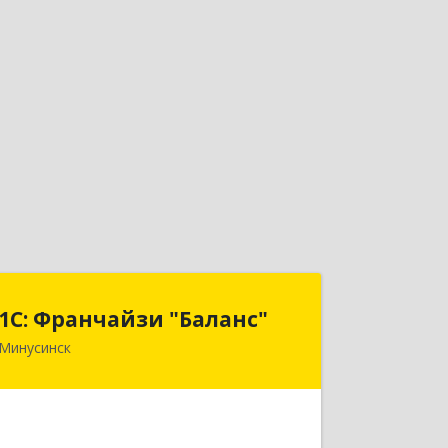
1С: Франчайзи "Баланс"
1С: Франчайзи "Баланс"
Минусинск
662610, Красноярский край,
Минусинск г, Абаканская ул, дом №
43а, пом.14