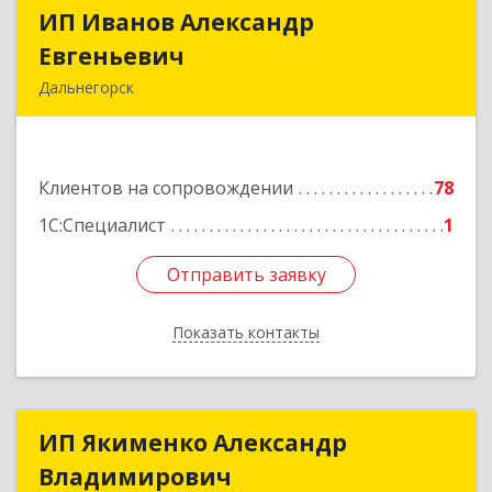
ИП Иванов Александр
ИП Иванов Александр
Евгеньевич
Евгеньевич
Дальнегорск
692446, Приморский край, Дальнегорск г,
Инженерная ул, дом № 28, кв.1
Клиентов на сопровождении
78
Подробнее
1С:Специалист
1
Отправить заявку
Отправить заявку
Показать контакты
Назад
ИП Якименко Александр
ИП Якименко Александр
Владимирович
Владимирович