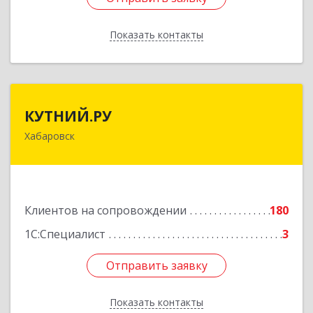
Показать контакты
Назад
КУТНИЙ.РУ
КУТНИЙ.РУ
Хабаровск
680007, Хабаровский край, Хабаровск г,
Шевчука ул, дом № 42, оф.505
Подробнее
Клиентов на сопровождении
180
1С:Специалист
3
Отправить заявку
Отправить заявку
Показать контакты
Назад