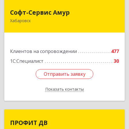
Софт-Сервис Амур
Софт-Сервис Амур
Хабаровск
680000, Хабаровский край, Хабаровск г,
Муравьева-Амурского ул., дом № 4, оф.19
Подробнее
Клиентов на сопровождении
477
1С:Специалист
30
Отправить заявку
Отправить заявку
Показать контакты
Назад
ПРОФИТ ДВ
ПРОФИТ ДВ