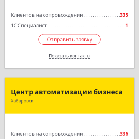
Подробнее
Клиентов на сопровождении
335
1С:Специалист
1
Отправить заявку
Отправить заявку
Показать контакты
Назад
Центр автоматизации бизнеса
Центр автоматизации бизнеса
Хабаровск
680030, Хабаровский край, Хабаровск г, Ленина
ул, дом № 4, оф.802
Подробнее
Клиентов на сопровождении
336