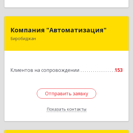
Компания "Автоматизация"
Компания "Автоматизация"
Биробиджан
679016, Еврейская Аобл, Биробиджан г,
Советская ул, дом № 59, кв.3
Подробнее
Клиентов на сопровождении
153
Отправить заявку
Отправить заявку
Показать контакты
Назад