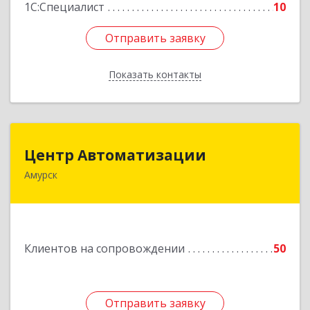
1С:Специалист
10
Отправить заявку
Отправить заявку
Показать контакты
Назад
Центр Автоматизации
Центр Автоматизации
Амурск
682640, Хабаровский край, Амурск г, Мира пр-
кт, дом № 55, оф.2
Подробнее
Клиентов на сопровождении
50
Отправить заявку
Отправить заявку