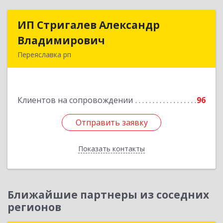
ИП Стригалев Александр
ИП Стригалев Александр
Владимирович
Владимирович
Переяславка рп
682910, Хабаровский край, Имени Лазо р-н,
Переяславка рп, Ленина ул, дом № 30, оф.1
Клиентов на сопровождении
96
Подробнее
Отправить заявку
Отправить заявку
Показать контакты
Назад
Ближайшие партнеры из соседних
регионов