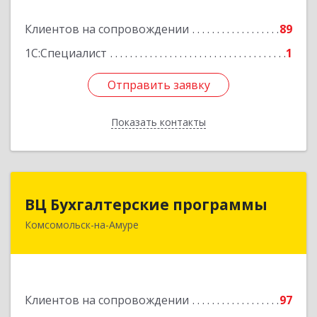
Клиентов на сопровождении
89
Подробнее
1С:Специалист
1
Отправить заявку
Отправить заявку
Показать контакты
Назад
ВЦ Бухгалтерские программы
ВЦ Бухгалтерские программы
Комсомольск-на-Амуре
681000, Хабаровский край, Комсомольск-на-
Амуре г, Сидоренко ул, дом № 1А
Подробнее
Клиентов на сопровождении
97