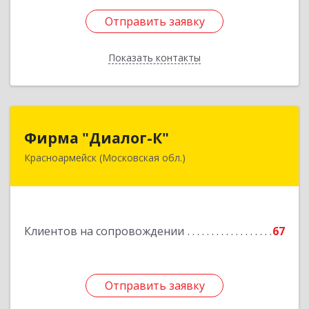
Отправить заявку
Отправить заявку
Показать контакты
Назад
Фирма "Диалог-К"
Фирма "Диалог-К"
Красноармейск (Московская обл.)
141292, Московская обл, Красноармейск г,
Комсомольская ул, дом № 4, пом.25
Подробнее
Клиентов на сопровождении
67
Отправить заявку
Отправить заявку