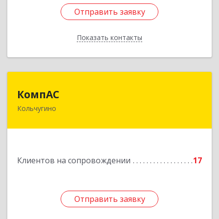
Отправить заявку
Отправить заявку
Показать контакты
Назад
КомпАС
КомпАС
Кольчугино
601782, Владимирская область, г.Кольчугино,
ул.Больничная, д.20
Подробнее
Клиентов на сопровождении
17
Отправить заявку
Отправить заявку