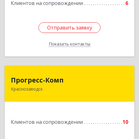
Клиентов на сопровождении
6
Отправить заявку
Отправить заявку
Показать контакты
Назад
Прогресс-Комп
Прогресс-Комп
Краснозаводск
141321, Московская обл, Сергиево-Посадский
р-н, Краснозаводск г, Новая ул, дом № 8, кв.78
Подробнее
Клиентов на сопровождении
10