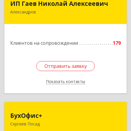
ИП Гаев Николай Алексеевич
Александров
601650, Владимирская обл, Александровский р-
н, Александров г, Свердлова ул, дом № 41, кв.57
Подробнее
Клиентов на сопровождении
179
Отправить заявку
Отправить заявку
Показать контакты
Назад
БухОфис+
БухОфис+
Сергиев Посад
141304, Московская обл, Сергиево-Посадский