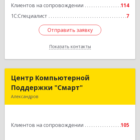
Клиентов на сопровождении
114
1С:Специалист
7
Отправить заявку
Отправить заявку
Показать контакты
Назад
Центр Компьютерной
Центр Компьютерной
Поддержки "Смарт"
Поддержки "Смарт"
Александров
601650, Владимирская обл, Александровский р-
н, Александров г, Институтская ул, дом № 1,
ком.74
Клиентов на сопровождении
105
Подробнее