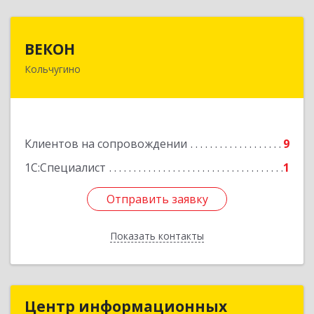
ВЕКОН
ВЕКОН
Кольчугино
601785, Владимирская обл, Кольчугинский р-н,
Кольчугино г, 3 Интернационала ул, дом № 38
Подробнее
Клиентов на сопровождении
9
1С:Специалист
1
Отправить заявку
Отправить заявку
Показать контакты
Назад
Центр информационных
Центр информационных