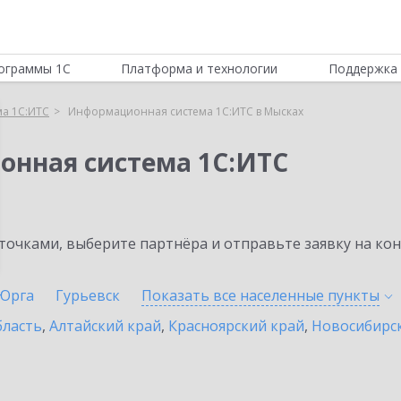
ограммы 1С
Платформа и технологии
Поддержка 
а 1С:ИТС
Информационная система 1С:ИТС в Мысках
онная система 1С:ИТС
очками, выберите партнёра и отправьте заявку на ко
Юрга
Гурьевск
Показать все населенные
пункты
бласть
,
Алтайский край
,
Красноярский край
,
Новосибирск