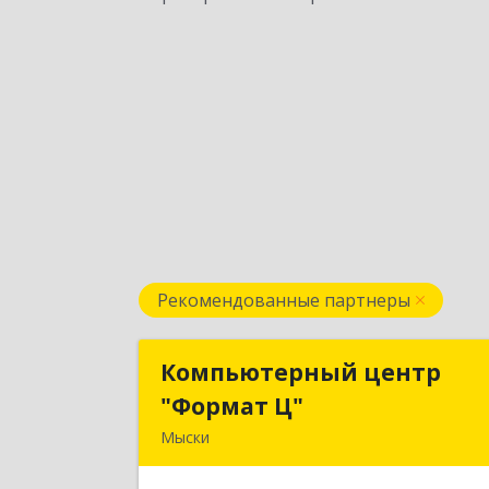
Рекомендованные партнеры
Компьютерный центр
Компьютерный цент
"Формат Ц"
"Формат Ц
Мыски
652840, Кемеровская обл, Мыски г
Вахрушева ул, д. 7, кв. 4