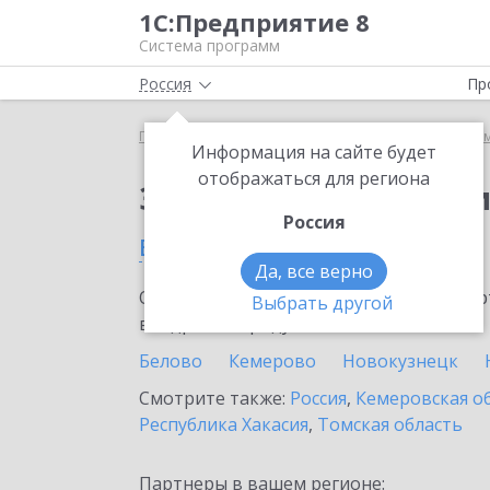
1С:Предприятие 8
Система программ
Россия
Пр
Главная
Сервисы ИТС
Информационная систем
Информация на сайте будет
отображаться для региона
Заказать Информаци
Россия
в Мысках
Да, все верно
Ознакомьтесь с информационными карт
Выбрать другой
внедрение продукта.
Белово
Кемерово
Новокузнецк
Смотрите также:
Россия
,
Кемеровская о
Республика Хакасия
,
Томская область
Партнеры в вашем регионе: