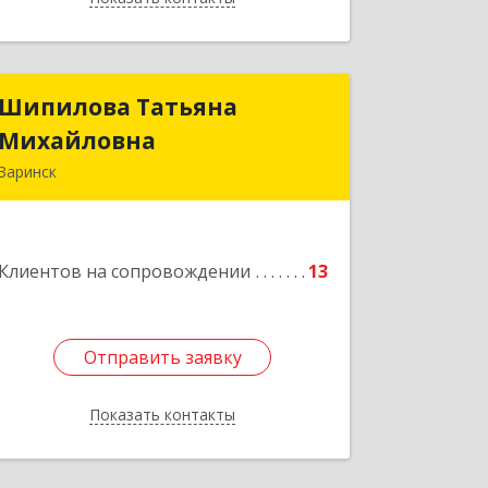
Шипилова Татьяна
Шипилова Татьяна
Михайловна
Михайловна
Заринск
Подробнее
Клиентов на сопровождении
13
Отправить заявку
Отправить заявку
Показать контакты
Назад