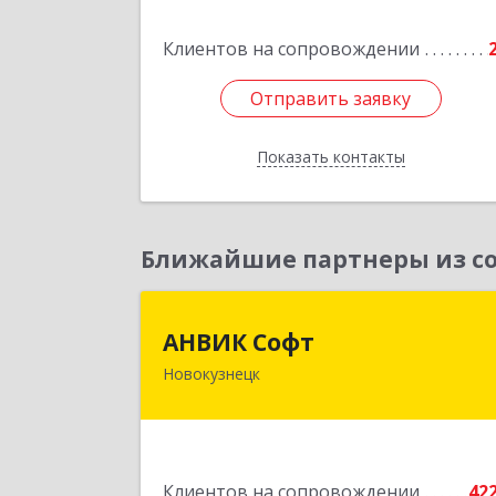
Клиентов на сопровождении
Подробне
Отправить заявку
Отправить заявку
Показать контакты
Назад
Ближайшие партнеры из со
АНВИК Соф
АНВИК Софт
Новокузнецк
654079, Кемеровская область 
Кузбасс, Новокузнецкий г.о
Новокузнецк г, Куйбышевский р-н
Невского ул, дом № 1, этаж 
Клиентов на сопровождении
42