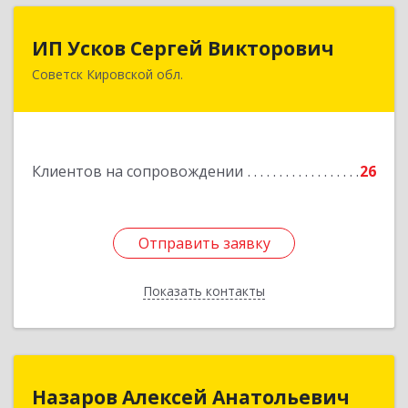
ИП Усков Сергей Викторович
ИП Усков Сергей Викторович
Советск Кировской обл.
613340, Кировская обл, Советск г, Дружбы ул,
дом № 29
Подробнее
Клиентов на сопровождении
26
Отправить заявку
Отправить заявку
Показать контакты
Назад
Назаров Алексей Анатольевич
Назаров Алексей Анатольевич