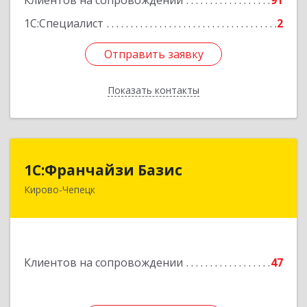
Клиентов на сопровождении
91
1С:Специалист
2
Отправить заявку
Отправить заявку
Показать контакты
Назад
1С:Франчайзи Базис
1С:Франчайзи Базис
Кирово-Чепецк
613044, Кировская обл, город Кирово-Чепецк
г.о., Кирово-Чепецк г, Школьная ул, дом № 2,
оф.323
Подробнее
Клиентов на сопровождении
47