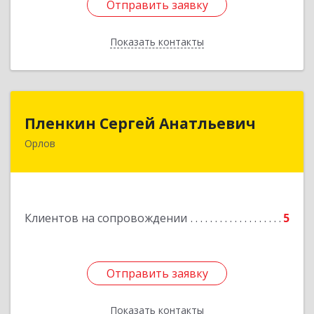
Отправить заявку
Отправить заявку
Показать контакты
Назад
Пленкин Сергей Анатльевич
Пленкин Сергей Анатльевич
Орлов
612 270, 612270, Кировская обл, , Орлов г,
Ленина ул, дом. 128
Подробнее
Клиентов на сопровождении
5
Отправить заявку
Отправить заявку
Показать контакты
Назад