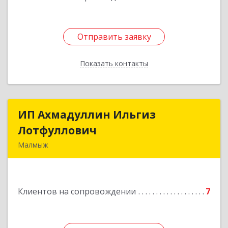
Отправить заявку
Отправить заявку
Показать контакты
Назад
ИП Ахмадуллин Ильгиз
ИП Ахмадуллин Ильгиз
Лотфуллович
Лотфуллович
Малмыж
612920, Кировская обл, г.Малмыж, ул.Ленина, 27
оф.1
Клиентов на сопровождении
7
Подробнее