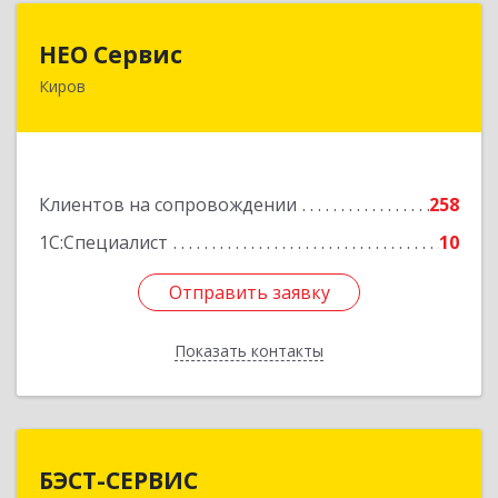
НЕО Сервис
НЕО Сервис
Киров
610045, Кировская обл, Киров г, Ульяновская
ул, дом № 36
Подробнее
Клиентов на сопровождении
258
1С:Специалист
10
Отправить заявку
Отправить заявку
Показать контакты
Назад
БЭСТ-СЕРВИС
БЭСТ-СЕРВИС