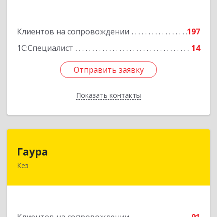
Подробнее
Клиентов на сопровождении
197
1С:Специалист
14
Отправить заявку
Отправить заявку
Показать контакты
Назад
Гаура
Гаура
Кез
427580, Удмуртская Респ, Кезский р-н, Кез п,
Кооперативная ул, дом № 12
Подробнее