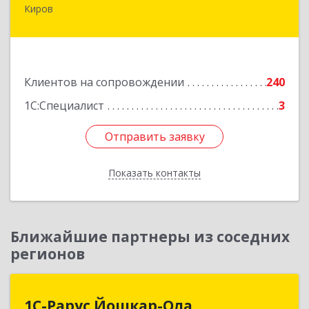
Киров
610045, Кировская обл, Киров г, Дмитрия
Козулева ул, дом № 2, корпус 1
Подробнее
Клиентов на сопровождении
240
1С:Специалист
3
Отправить заявку
Отправить заявку
Показать контакты
Назад
Ближайшие партнеры из соседних
регионов
1С-Рарус Йошкар-Ола
1С-Рарус Йошкар-Ола