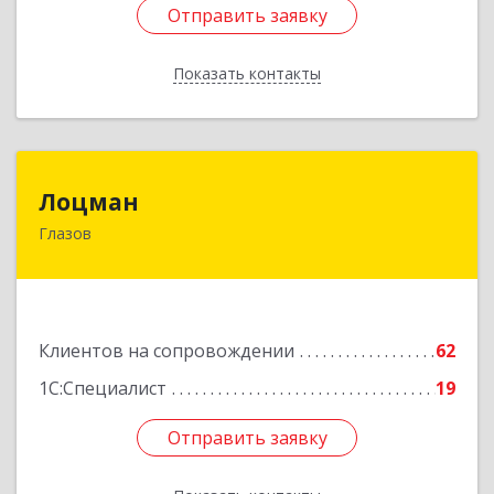
Отправить заявку
Отправить заявку
Показать контакты
Назад
Лоцман
Лоцман
Глазов
427620, Удмуртская Респ, Глазов г, Сибирская
ул, дом № 20
Подробнее
Клиентов на сопровождении
62
1С:Специалист
19
Отправить заявку
Отправить заявку