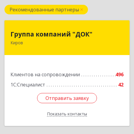
Рекомендованные партнеры
Группа компаний "ДОК"
Группа компаний "ДОК"
Киров
610017, Кировская обл, Киров г, Горького ул,
дом № 17
Подробнее
Клиентов на сопровождении
496
1С:Специалист
42
Отправить заявку
Отправить заявку
Показать контакты
Назад