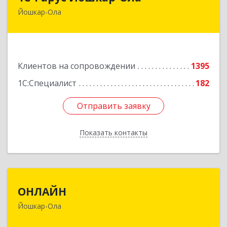
Йошкар-Ола
424004, Марий Эл Респ, Йошкар-Ола г, Волкова
ул, дом № 68
Подробнее
Клиентов на сопровождении
1395
1С:Специалист
182
Отправить заявку
Отправить заявку
Показать контакты
Назад
ОНЛАЙН
ОНЛАЙН
Йошкар-Ола
424000, Марий Эл Респ, Йошкар-Ола г,
Комсомольская ул, дом № 132, пом.III