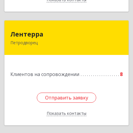
Лентерра
Лентерра
Петродворец
198517, Санкт-Петербург, Петергоф г,
Ропшинское шоссе, дом № 3, корпус 2, кв.99
Подробнее
Клиентов на сопровождении
8
Отправить заявку
Отправить заявку
Показать контакты
Назад