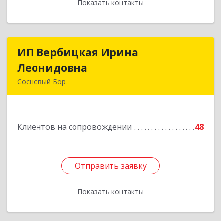
Показать контакты
Назад
ИП Вербицкая Ирина
ИП Вербицкая Ирина
Леонидовна
Леонидовна
Сосновый Бор
189540, Сосновый Бор г, Героев пр-кт, дом №
55
Клиентов на сопровождении
48
Подробнее
Отправить заявку
Отправить заявку
Показать контакты
Назад