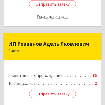
Отправить заявку
Отправить заявку
Показать контакты
Назад
ИП Резванов Адель Яковлевич
ИП Резванов Адель Яковлевич
Пушкин
196602, Санкт-Петербург г, Пушкин г, Красной
Звезды ул, дом № 17/9, литера А, кв.2
Подробнее
Клиентов на сопровождении
35
1С:Специалист
2
Отправить заявку
Отправить заявку