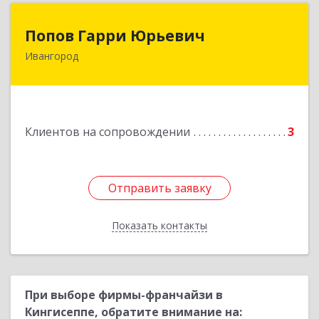
Попов Гарри Юрьевич
Попов Гарри Юрьевич
Ивангород
Подробнее
Клиентов на сопровождении
3
Отправить заявку
Отправить заявку
Показать контакты
Назад
При выборе фирмы-франчайзи в
Кингисеппе, обратите внимание на: