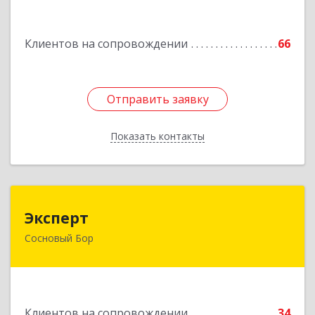
Подробнее
Клиентов на сопровождении
66
Отправить заявку
Отправить заявку
Показать контакты
Назад
Эксперт
Эксперт
Сосновый Бор
188544, Ленинградская обл, Сосновый Бор г, 50
лет Октября ул, дом № 1
Подробнее
Клиентов на сопровождении
34