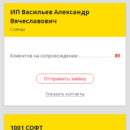
ИП Васильев Александр
ИП Васильев Александр
Вячеславович
Вячеславович
Сланцы
Ленинградская обл, Сланцы г, Спортивная ул,
дом № 2
Клиентов на сопровождении
89
Подробнее
Отправить заявку
Отправить заявку
Показать контакты
Назад
1001 СОФТ
1001 СОФТ