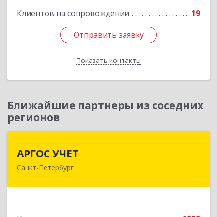
Клиентов на сопровождении
19
Отправить заявку
Отправить заявку
Показать контакты
Назад
Ближайшие партнеры из соседних
регионов
АРГОС УЧЕТ
АРГОС УЧЕТ
Санкт-Петербург
196191, Санкт-Петербург г, Конституции пл,
дом № 7, оф.416
Подробнее