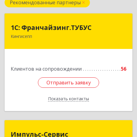
Рекомендованные партнеры
1С: Франчайзинг.ТУБУС
1С: Франчайзинг.ТУБУС
Кингисепп
Подробнее
Клиентов на сопровождении
56
Отправить заявку
Отправить заявку
Показать контакты
Назад
Импульс-Сервис
Импульс-Сервис