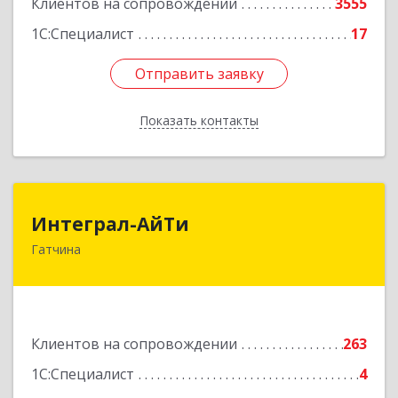
Клиентов на сопровождении
3555
1С:Специалист
17
Отправить заявку
Отправить заявку
Показать контакты
Назад
Интеграл-АйТи
Интеграл-АйТи
Гатчина
188300, Ленинградская обл, Гатчинский р-н,
Гатчина г, 25 Октября пр-кт, дом № 42, литера
А, оф.412
Подробнее
Клиентов на сопровождении
263
1С:Специалист
4