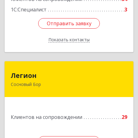
1С:Специалист
3
Отправить заявку
Отправить заявку
Показать контакты
Назад
Легион
Легион
Сосновый Бор
188544, Ленинградская обл, Сосновый Бор г,
Парковая ул, дом № 9
Подробнее
Клиентов на сопровождении
29