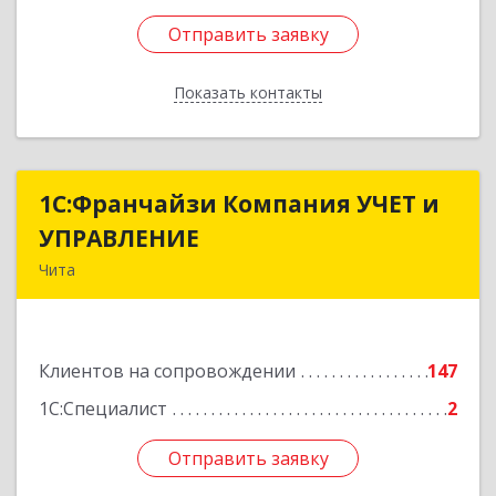
Отправить заявку
Отправить заявку
Показать контакты
Назад
1С:Франчайзи Компания УЧЕТ и
1С:Франчайзи Компания УЧЕТ и
УПРАВЛЕНИЕ
УПРАВЛЕНИЕ
Чита
672038, Забайкальский край, Чита г, Нагорная
ул, дом № 81а, пом.1
Клиентов на сопровождении
147
Подробнее
1С:Специалист
2
Отправить заявку
Отправить заявку