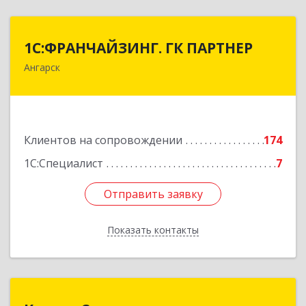
1С:ФРАНЧАЙЗИНГ. ГК ПАРТНЕР
1С:ФРАНЧАЙЗИНГ. ГК ПАРТНЕР
Ангарск
665813, Иркутская обл, Ангарск г, 81 кв-л,
строение 3, оф.104
Подробнее
Клиентов на сопровождении
174
1С:Специалист
7
Отправить заявку
Отправить заявку
Показать контакты
Назад
КомпасСпециалиста