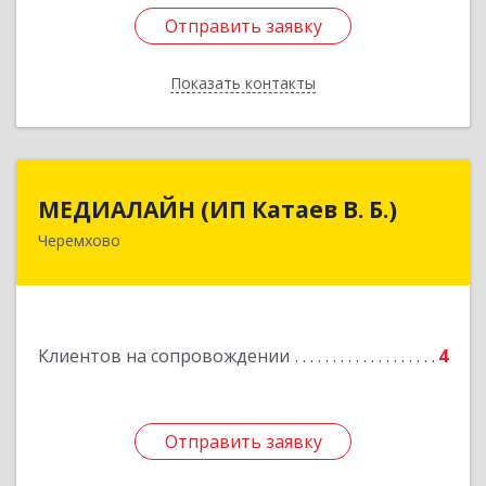
Отправить заявку
Отправить заявку
Показать контакты
Назад
МЕДИАЛАЙН (ИП Катаев В. Б.)
МЕДИАЛАЙН (ИП Катаев В. Б.)
Черемхово
665413, Иркутская обл, Черемхово г, Ленина ул,
дом № 5, оф.328
Подробнее
Клиентов на сопровождении
4
Отправить заявку
Отправить заявку