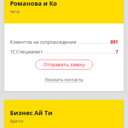
Романова и Ко
Чита
672000, Забайкальский край, Чита г, Анохина
ул, дом № 91, оф.703, а/я 1062
Подробнее
Клиентов на сопровождении
891
1С:Специалист
7
Отправить заявку
Отправить заявку
Показать контакты
Назад
Бизнес Ай Ти
Бизнес Ай Ти
Братск
665717, Иркутская обл, Братск г, Центральный