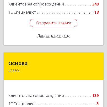
Клиентов на сопровождении
348
1С:Специалист
18
Отправить заявку
Отправить заявку
Показать контакты
Назад
Основа
Основа
Братск
665700, Иркутская обл, Братск г, Ленина
(Центральный ж/р) пр-кт, дом № 6, оф.1001
Подробнее
Клиентов на сопровождении
139
1С:Специалист
3