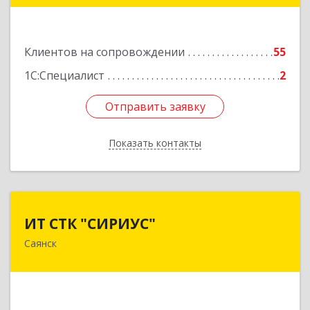
Подробнее
Клиентов на сопровождении
55
1С:Специалист
2
Отправить заявку
Отправить заявку
Показать контакты
Назад
ИТ СТК "СИРИУС"
ИТ СТК "СИРИУС"
Саянск
666303, Иркутская обл, Саянск г, Юбилейный
мкр, дом № 38
Подробнее