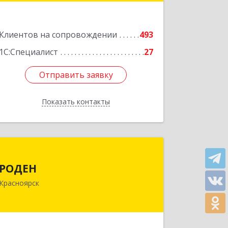
Подробнее
Клиентов на сопровождении
493
1С:Специалист
27
Отправить заявку
Отправить заявку
Показать контакты
Назад
РОДЕН
РОДЕН
660064, Красноярский край,
Красноярск
Красноярск г, им Академика
Вавилова ул, дом № 1, оф.2-23
Подробнее