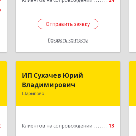
9
Клиентов на сопровождении
24
9
Отправить заявку
Отправить заявку
Показать контакты
Назад
т
ИП Сухачев Юрий
ИП Сухачев Юрий
Владимирович
Владимирович
о
1
Шарыпово
662313, Красноярский край,
Шарыпово г, Пионерный мкр, 27/2,
е
кв.203
Подробнее
2
Клиентов на сопровождении
13