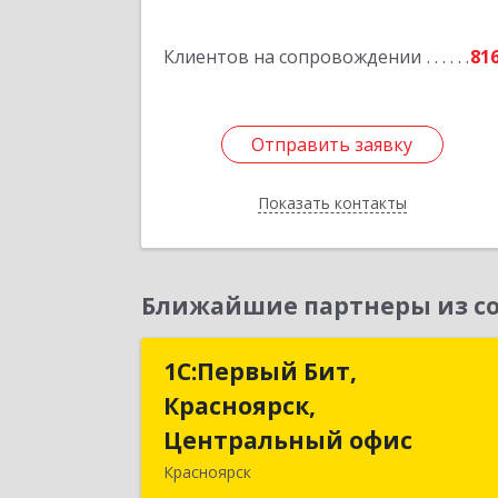
Клиентов на сопровождении
81
Отправить заявку
Отправить заявку
Показать контакты
Назад
Ближайшие партнеры из со
1С:Первый Бит,
1С:Первый Бит
Красноярск,
Красноярск
Центральный офис
Центральный офи
Красноярск
660017, Красноярский край