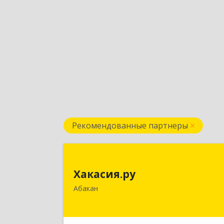
Рекомендованные партнеры
Хакасия.р
Хакасия.ру
655017, Хакасия Респ, Абакан г
Абакан
Вяткина ул, дом № 
Подробне