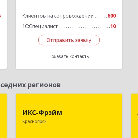
6
Клиентов на сопровождении
600
1С:Специалист
10
Отправить заявку
Отправить заявку
Показать контакты
Назад
седних регионов
,
ИКС-Фрэйм
,
ИКС-Фрэйм
660077, Красноярский край,
с
Красноярск
Красноярск г, Батурина ул, дом № 32,
пом.4
,