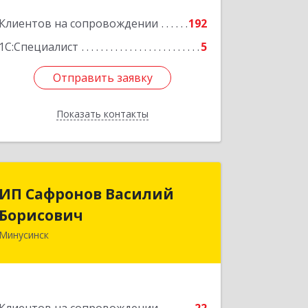
Клиентов на сопровождении
192
1С:Специалист
5
Отправить заявку
Отправить заявку
Показать контакты
Назад
ИП Сафронов Василий
ИП Сафронов Василий
Борисович
Борисович
Минусинск
662608, Красноярский край,
Минусинск г, Пушкина ул, дом № 8,
кв.2
Подробнее