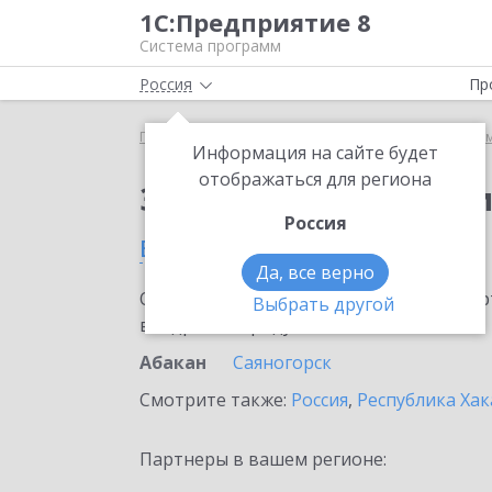
1С:Предприятие 8
Система программ
Россия
Пр
Главная
Сервисы ИТС
Информационная систем
Информация на сайте будет
отображаться для региона
Заказать Информаци
Россия
в Абакане
Да, все верно
Ознакомьтесь с информационными карт
Выбрать другой
внедрение продукта.
Абакан
Саяногорск
Смотрите также:
Россия
,
Республика Хак
Партнеры в вашем регионе: