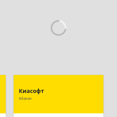
у
Киасофт
Киасофт
,
655017, Хакасия Респ, Абакан г, Ивана
Абакан
9
Ярыгина ул, дом № 34, оф.5
е
Подробнее