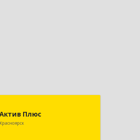
Актив Плюс
Актив Плюс
660017, Красноярский край,
Красноярск
Красноярск г, Обороны ул, дом № 3,
оф.220