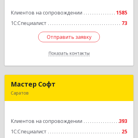
Клиентов на сопровождении
1585
Подробнее
1С:Специалист
73
Отправить заявку
Отправить заявку
Показать контакты
Назад
Мастер Софт
Мастер Софт
Саратов
410012, Саратовская обл, Саратов г, им
Вавилова Н.И. ул, дом № 38/114, кв.628
Клиентов на сопровождении
393
Подробнее
1С:Специалист
25