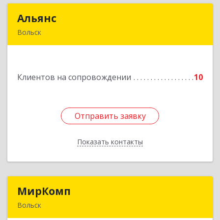
Альянс
Альянс
Вольск
412900, Саратовская обл, Вольск г, Клочкова ул,
дом № 83а
Клиентов на сопровождении
10
Подробнее
Отправить заявку
Отправить заявку
Показать контакты
Назад
МирКомп
МирКомп
Вольск
412900, Саратовская обл, Вольск г,