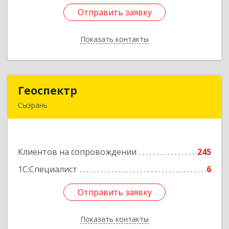
Отправить заявку
Отправить заявку
Показать контакты
Назад
Геоспектр
Геоспектр
Сызрань
446001, Самарская обл, Сызрань г, Кирова ул,
дом № 46
Клиентов на сопровождении
245
Подробнее
1С:Специалист
6
Отправить заявку
Отправить заявку
Показать контакты
Назад