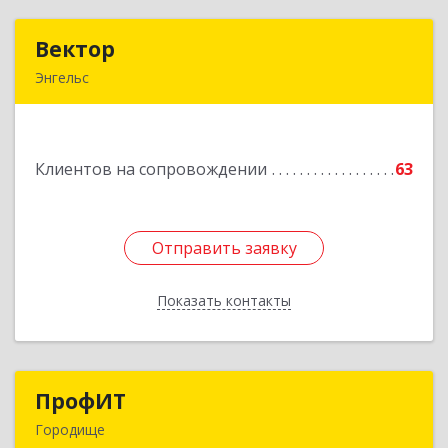
Вектор
Вектор
Энгельс
413107, Саратовская обл, Энгельс г, Трудовая
ул, дом № 12/1, квартира №216
Клиентов на сопровождении
63
Подробнее
Отправить заявку
Отправить заявку
Показать контакты
Назад
ПрофИТ
ПрофИТ
Городище