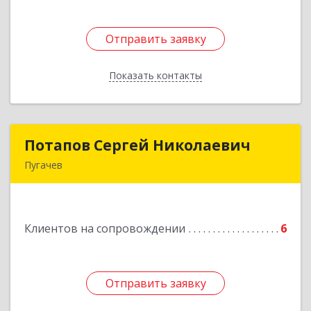
Отправить заявку
Отправить заявку
Показать контакты
Назад
Потапов Сергей Николаевич
Потапов Сергей Николаевич
Пугачев
413 720, Пугачев, ул.Топорковская,д.153
Подробнее
Клиентов на сопровождении
6
Отправить заявку
Отправить заявку