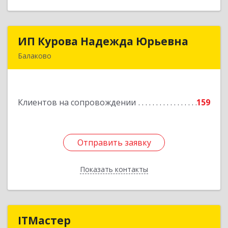
ИП Курова Надежда Юрьевна
ИП Курова Надежда Юрьевна
Балаково
413857, Саратовская обл, Балаково г,
Комсомольская ул, дом № 51, кв.81
Клиентов на сопровождении
159
Подробнее
Отправить заявку
Отправить заявку
Показать контакты
Назад
ITМастер
ITМастер