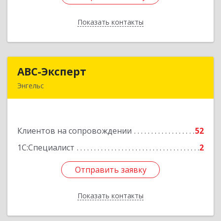
Показать контакты
Назад
АВС-Эксперт
АВС-Эксперт
Энгельс
413105, Саратовская обл, Энгельс г, Минская ул,
дом № 18/1
Клиентов на сопровождении
52
Подробнее
1С:Специалист
2
Отправить заявку
Отправить заявку
Показать контакты
Назад