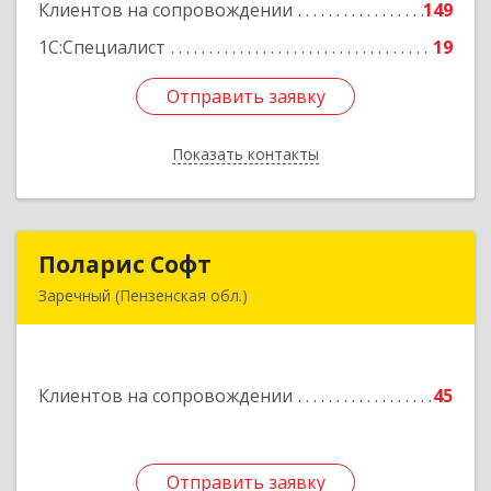
Клиентов на сопровождении
149
Подробнее
1С:Специалист
19
Отправить заявку
Отправить заявку
Показать контакты
Назад
Поларис Софт
Поларис Софт
Заречный (Пензенская обл.)
442960, Пензенская обл, Заречный г,
В.В.Демакова проезд, дом № 5, кв.303
Клиентов на сопровождении
45
Подробнее
Отправить заявку
Отправить заявку