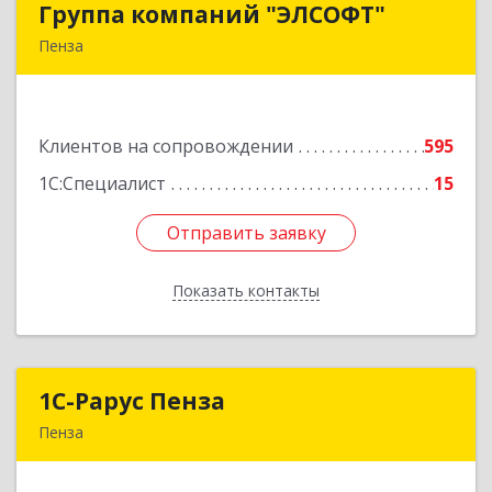
Группа компаний "ЭЛСОФТ"
Группа компаний "ЭЛСОФТ"
Пенза
440020, Пензенская обл, Пенза г, Суворова ул,
дом № 145, корпус а, оф.41
Клиентов на сопровождении
595
Подробнее
1С:Специалист
15
Отправить заявку
Отправить заявку
Показать контакты
Назад
1С-Рарус Пенза
1С-Рарус Пенза
Пенза
440028, Пензенская обл, Пенза г, Леонова ул,
дом № 10, пом.10