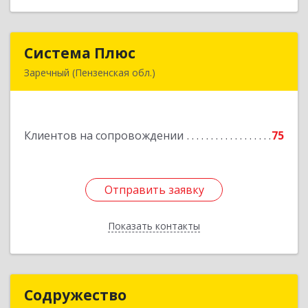
Система Плюс
Система Плюс
Заречный (Пензенская обл.)
442960, Пензенская обл, Заречный г,
Комсомольская ул, дом № 1-205
Клиентов на сопровождении
75
Подробнее
Отправить заявку
Отправить заявку
Показать контакты
Назад
Содружество
Содружество