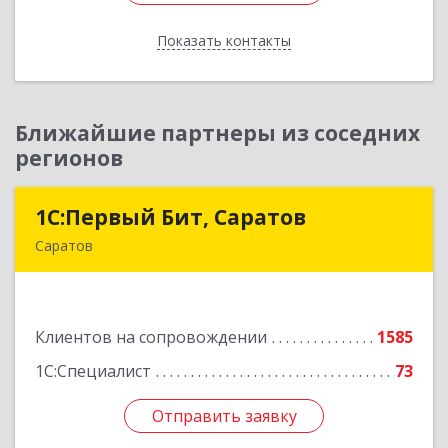
Показать контакты
Назад
Ближайшие партнеры из соседних
регионов
1С:Первый Бит, Саратов
1С:Первый Бит, Саратов
Саратов
410005, Саратовская обл, Саратов г,
Астраханская ул, дом № 87, корпус 50
Клиентов на сопровождении
1585
Подробнее
1С:Специалист
73
Отправить заявку
Отправить заявку