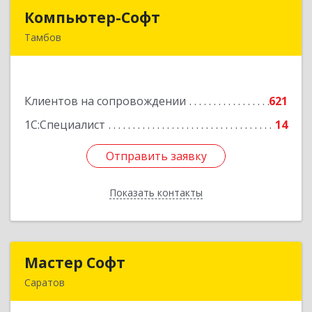
Компьютер-Софт
Компьютер-Софт
Тамбов
392000, Тамбовская обл, Тамбов г, Советская
ул, дом № 191
Клиентов на сопровождении
621
Подробнее
1С:Специалист
14
Отправить заявку
Отправить заявку
Показать контакты
Назад
Мастер Софт
Мастер Софт
Саратов
410012, Саратовская обл, Саратов г, им