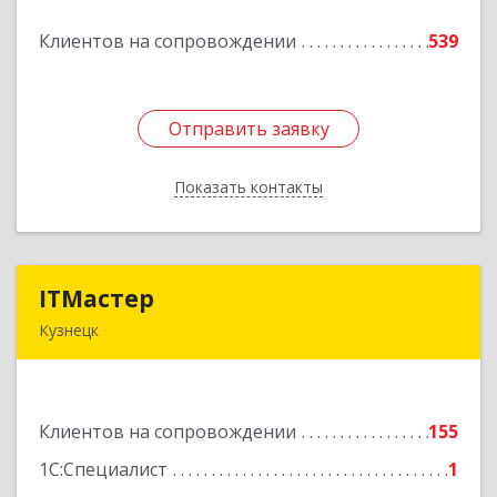
Клиентов на сопровождении
539
Подробнее
Отправить заявку
Отправить заявку
Показать контакты
Назад
ITМастер
ITМастер
Кузнецк
442537, Пензенская обл, Кузнецк г, Белинского
ул, дом № 82, ДЦ"Сфера", оф.15
Клиентов на сопровождении
155
Подробнее
1С:Специалист
1