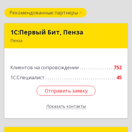
Рекомендованные партнеры
1С:Первый Бит, Пенза
1С:Первый Бит, Пенза
Пенза
440000, Пензенская обл, Пенза г, Московская
ул, дом № 15, пом.1
Клиентов на сопровождении
752
Подробнее
1С:Специалист
45
Отправить заявку
Отправить заявку
Показать контакты
Назад