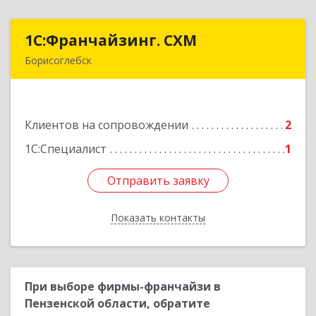
1С:Франчайзинг. СХМ
1С:Франчайзинг. СХМ
Борисоглебск
397165, Воронежская обл, Борисоглебский р-н,
Борисоглебск г, Матросовская ул, дом № 127
Клиентов на сопровождении
2
Подробнее
1С:Специалист
1
Отправить заявку
Отправить заявку
Показать контакты
Назад
При выборе фирмы-франчайзи в
Пензенской области, обратите