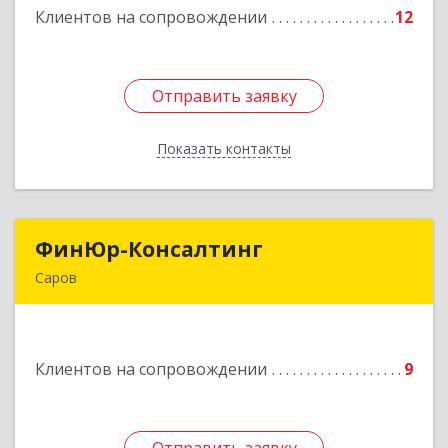
Клиентов на сопровождении
12
Подробнее
Отправить заявку
Отправить заявку
Показать контакты
Назад
ФинЮр-Консалтинг
ФинЮр-Консалтинг
Саров
607190, Нижегородская обл, Саров г,
Куйбышева ул, дом № 11
Клиентов на сопровождении
9
Подробнее